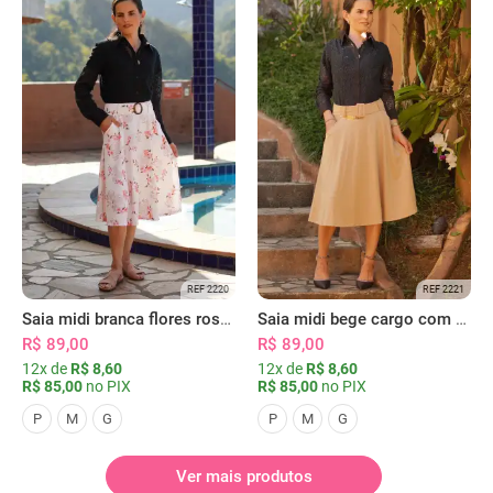
REF 2220
REF 2221
Saia midi branca flores rosas com bolsos
Saia midi bege cargo com bolsos
R$ 89,00
R$ 89,00
12x de
R$ 8,60
12x de
R$ 8,60
R$ 85,00
no PIX
R$ 85,00
no PIX
P
M
G
P
M
G
Ver mais produtos