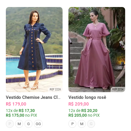
REF 2226
REF 2224
Vestido Chemise Jeans Clássica Serena
Vestido longo rosê
R$ 179,00
R$ 209,00
12x de
R$ 17,30
12x de
R$ 20,20
R$ 175,00
no PIX
R$ 205,00
no PIX
P
G
M
G
GG
P
M