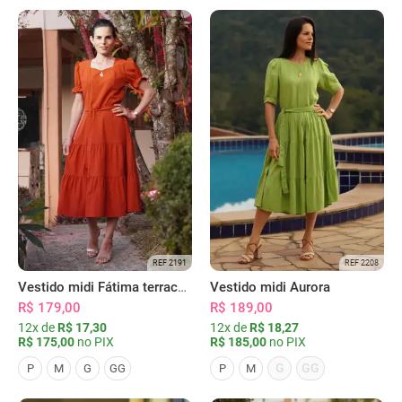
REF 2191
REF 2208
Vestido midi Fátima terracota
Vestido midi Aurora
R$ 179,00
R$ 189,00
12x de
R$ 17,30
12x de
R$ 18,27
R$ 175,00
no PIX
R$ 185,00
no PIX
G
GG
P
M
G
GG
P
M