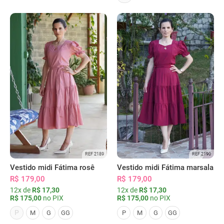
REF 2189
REF 2190
Vestido midi Fátima rosê
Vestido midi Fátima marsala
R$ 179,00
R$ 179,00
12x de
R$ 17,30
12x de
R$ 17,30
R$ 175,00
no PIX
R$ 175,00
no PIX
P
M
G
GG
P
M
G
GG