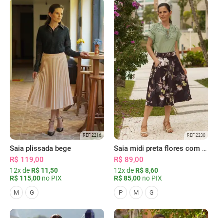
REF 2216
REF 2230
Saia plissada bege
Saia midi preta flores com bolsos
R$ 119,00
R$ 89,00
12x de
R$ 11,50
12x de
R$ 8,60
R$ 115,00
no PIX
R$ 85,00
no PIX
M
G
P
M
G