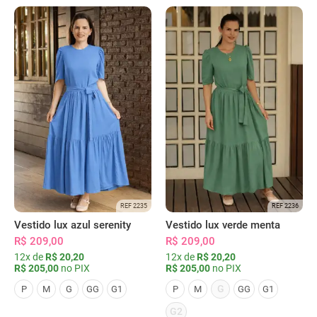
REF 2235
REF 2236
Vestido lux azul serenity
Vestido lux verde menta
R$ 209,00
R$ 209,00
12x de
R$ 20,20
12x de
R$ 20,20
R$ 205,00
no PIX
R$ 205,00
no PIX
G
P
M
G
GG
G1
P
M
GG
G1
G2