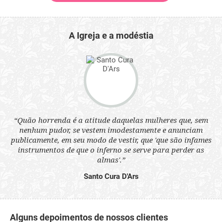
A Igreja e a modéstia
 a
“Quão horrenda é a atitude daquelas mulheres que, sem
“N
s
nenhum pudor, se vestem imodestamente e anunciam
q
ne.
publicamente, em seu modo de vestir, que 'que são infames
ou
instrumentos de que o inferno se serve para perder as
aq
almas'.”
Santo Cura D'Ars
Alguns depoimentos de nossos clientes