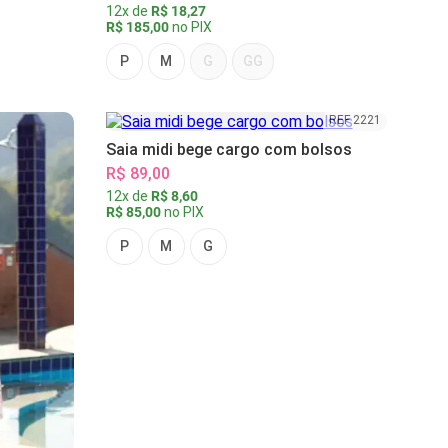
12x de
R$ 18,27
R$ 185,00
no PIX
P
M
G
GG
REF 2221
Saia midi bege cargo com bolsos
R$ 89,00
12x de
R$ 8,60
R$ 85,00
no PIX
P
M
G