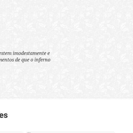
tem imodestamente e
tos de que o inferno
es