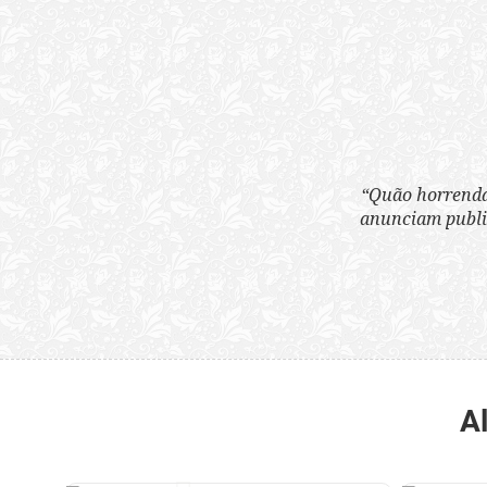
“Quão horrenda é 
anunciam publicame
A