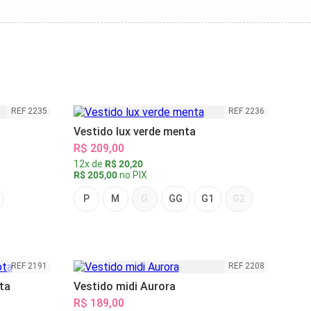
REF 2235
REF 2236
Vestido lux verde menta
R$ 209,00
12x de
R$ 20,20
R$ 205,00
no PIX
P
M
G
GG
G1
G2
REF 2191
REF 2208
ta
Vestido midi Aurora
R$ 189,00