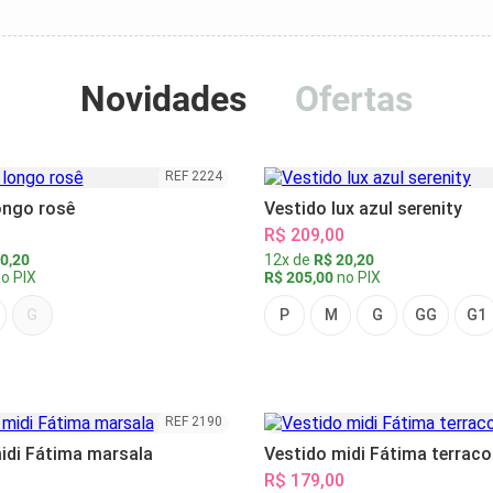
Novidades
Ofertas
REF 2224
ongo rosê
Vestido lux azul serenity
R$ 209,00
0,20
12x de
R$ 20,20
o PIX
R$ 205,00
no PIX
G
P
M
G
GG
G1
REF 2190
idi Fátima marsala
Vestido midi Fátima terraco
R$ 179,00