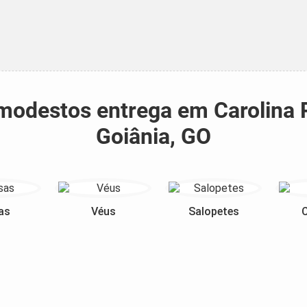
s modestos entrega em Caroli
Goiânia, GO
as
Véus
Salopetes