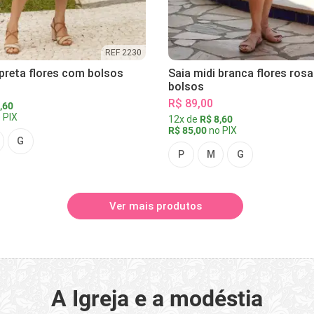
REF 2230
 preta flores com bolsos
Saia midi branca flores ros
bolsos
R$ 89,00
,60
 PIX
12x de
R$ 8,60
R$ 85,00
no PIX
G
P
M
G
Ver mais produtos
A Igreja e a modéstia