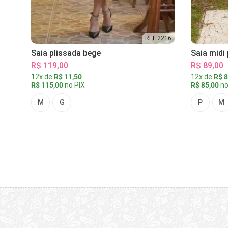
REF 2216
Saia plissada bege
Saia midi
R$ 119,00
R$ 89,00
12x de
R$ 11,50
12x de
R$ 8
R$ 115,00
no PIX
R$ 85,00
no
M
G
P
M