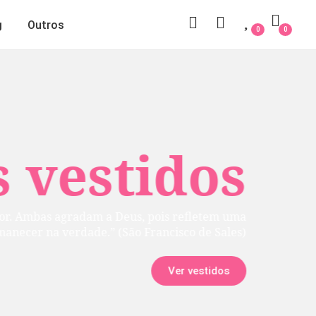
g
Outros
0
0
 vestidos
rior. Ambas agradam a Deus, pois refletem uma
manecer na verdade.” (São Francisco de Sales)
Ver vestidos