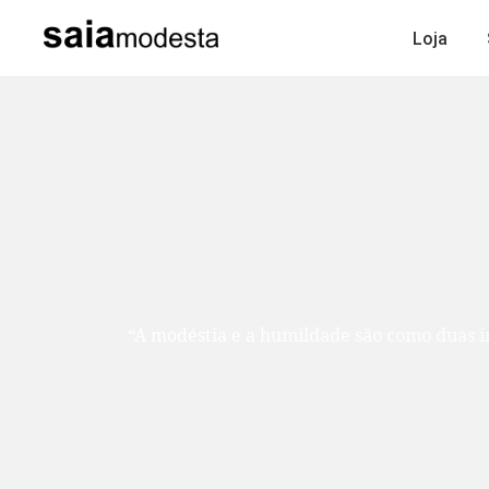
Loja
“A modéstia e a humildade são como duas ir