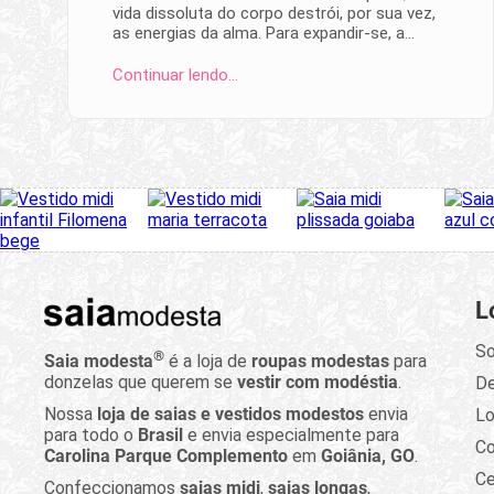
vida dissoluta do corpo destrói, por sua vez,
as energias da alma. Para expandir-se, a…
Continuar lendo…
L
So
®
Saia modesta
é a loja de
roupas modestas
para
donzelas que querem se
vestir com modéstia
.
D
Nossa
loja de saias e vestidos modestos
envia
Lo
para todo o
Brasil
e envia especialmente para
C
Carolina Parque Complemento
em
Goiânia, GO
.
Ce
Confeccionamos
saias midi
,
saias longas
,