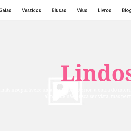
Saias
Vestidos
Blusas
Véus
Livros
Blo
Lindos
mãs inseparáveis: uma cuida do exterior, a outra do inte
alma que não busca ser vista, mas per