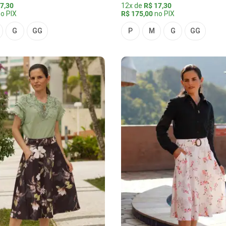
7,30
12x de
R$ 17,30
o PIX
R$ 175,00
no PIX
G
GG
P
M
G
GG