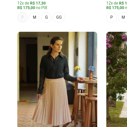
12x de
R$ 17,30
12x de
R$ 1
R$ 175,00
no PIX
R$ 175,00
n
P
M
G
GG
P
M