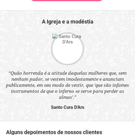
A Igreja e a modéstia
“Quão horrenda é a atitude daquelas mulheres que, sem
 a
“N
nenhum pudor, se vestem imodestamente e anunciam
s
q
publicamente, em seu modo de vestir, que 'que são infames
ne.
ou
instrumentos de que o inferno se serve para perder as
aq
almas'.”
Santo Cura D'Ars
Alguns depoimentos de nossos clientes