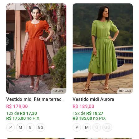
REF 2191
REF 2208
Vestido midi Fátima terracota
Vestido midi Aurora
R$ 179,00
R$ 189,00
12x de
R$ 17,30
12x de
R$ 18,27
R$ 175,00
no PIX
R$ 185,00
no PIX
G
GG
P
M
G
GG
P
M