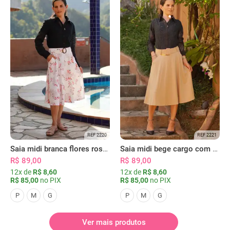
REF 2220
REF 2221
Saia midi branca flores rosas com bolsos
Saia midi bege cargo com bolsos
R$ 89,00
R$ 89,00
12x de
R$ 8,60
12x de
R$ 8,60
R$ 85,00
no PIX
R$ 85,00
no PIX
P
M
G
P
M
G
Ver mais produtos