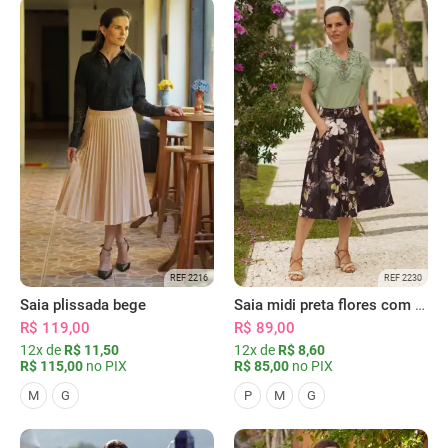
REF 2216
REF 2230
Saia plissada bege
Saia midi preta flores com bolsos
R$ 119,00
R$ 89,00
12x de
R$ 11,50
12x de
R$ 8,60
R$ 115,00
no PIX
R$ 85,00
no PIX
M
G
P
M
G