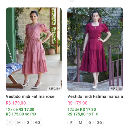
REF 2189
REF 2190
Vestido midi Fátima rosê
Vestido midi Fátima marsala
R$ 179,00
R$ 179,00
12x de
R$ 17,30
12x de
R$ 17,30
R$ 175,00
no PIX
R$ 175,00
no PIX
P
M
G
GG
P
M
G
GG