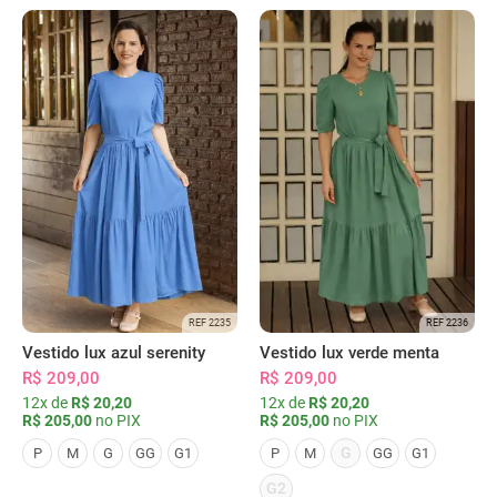
REF 2235
REF 2236
Vestido lux azul serenity
Vestido lux verde menta
R$ 209,00
R$ 209,00
12x de
R$ 20,20
12x de
R$ 20,20
R$ 205,00
no PIX
R$ 205,00
no PIX
G
P
M
G
GG
G1
P
M
GG
G1
G2