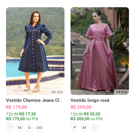
REF 2226
REF 2224
Vestido Chemise Jeans Clássica Serena
Vestido longo rosê
R$ 179,00
R$ 209,00
12x de
R$ 17,30
12x de
R$ 20,20
R$ 175,00
no PIX
R$ 205,00
no PIX
P
G
M
G
GG
P
M