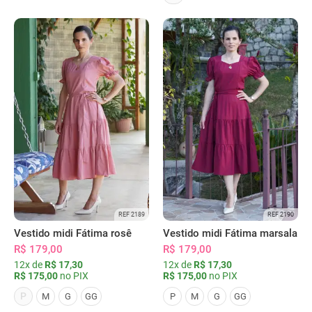
REF 2189
REF 2190
Vestido midi Fátima rosê
Vestido midi Fátima marsala
R$ 179,00
R$ 179,00
12x de
R$ 17,30
12x de
R$ 17,30
R$ 175,00
no PIX
R$ 175,00
no PIX
P
M
G
GG
P
M
G
GG