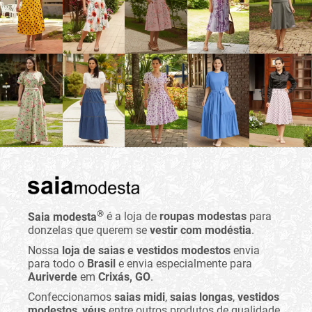
®
Saia modesta
é a loja de
roupas modestas
para
donzelas que querem se
vestir com modéstia
.
Nossa
loja de saias e vestidos modestos
envia
para todo o
Brasil
e envia especialmente para
Auriverde
em
Crixás, GO
.
Confeccionamos
saias midi
,
saias longas
,
vestidos
modestos
,
véus
entre outros produtos de qualidade.