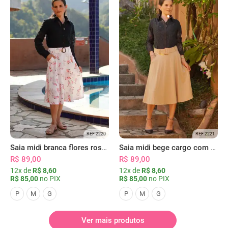
REF 2220
REF 2221
Saia midi branca flores rosas com bolsos
Saia midi bege cargo com bolsos
R$ 89,00
R$ 89,00
12x de
R$ 8,60
12x de
R$ 8,60
R$ 85,00
no PIX
R$ 85,00
no PIX
P
M
G
P
M
G
Ver mais produtos