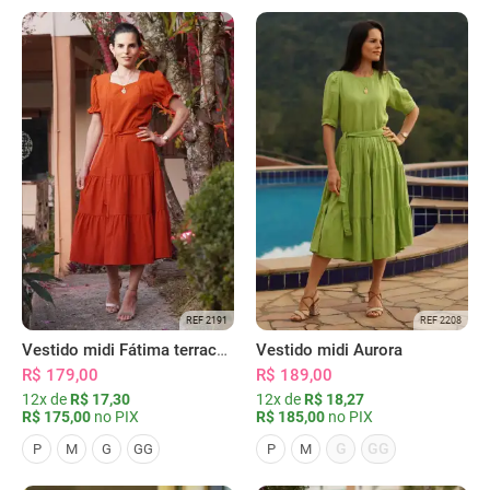
REF 2191
REF 2208
Vestido midi Fátima terracota
Vestido midi Aurora
R$ 179,00
R$ 189,00
12x de
R$ 17,30
12x de
R$ 18,27
R$ 175,00
no PIX
R$ 185,00
no PIX
G
GG
P
M
G
GG
P
M