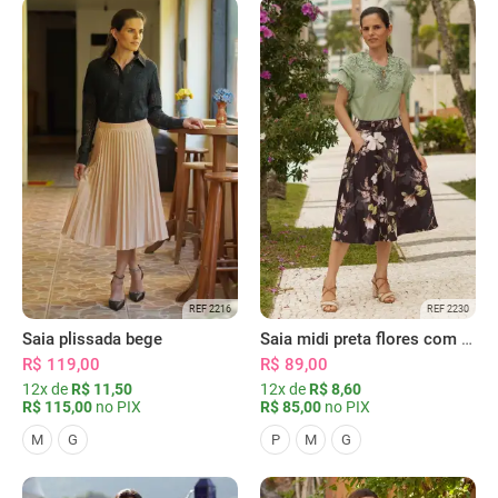
REF 2216
REF 2230
Saia plissada bege
Saia midi preta flores com bolsos
R$ 119,00
R$ 89,00
12x de
R$ 11,50
12x de
R$ 8,60
R$ 115,00
no PIX
R$ 85,00
no PIX
M
G
P
M
G