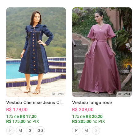
REF 2226
REF 2224
Vestido Chemise Jeans Clássica Serena
Vestido longo rosê
R$ 179,00
R$ 209,00
12x de
R$ 17,30
12x de
R$ 20,20
R$ 175,00
no PIX
R$ 205,00
no PIX
P
G
M
G
GG
P
M