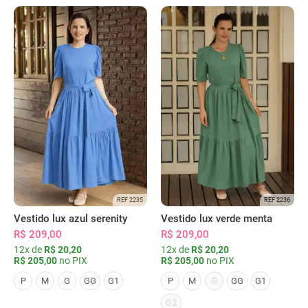
REF 2235
REF 2236
Vestido lux azul serenity
Vestido lux verde menta
R$ 209,00
R$ 209,00
12x de
R$ 20,20
12x de
R$ 20,20
R$ 205,00
no PIX
R$ 205,00
no PIX
G
P
M
G
GG
G1
P
M
GG
G1
G2