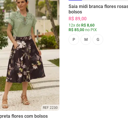
Saia midi branca flores rosa
bolsos
R$ 89,00
12x de
R$ 8,60
R$ 85,00
no PIX
P
M
G
REF 2230
preta flores com bolsos