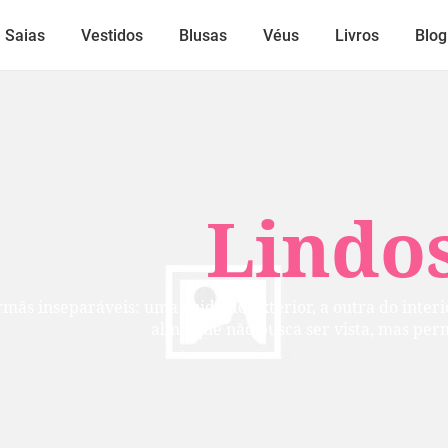
Saias
Vestidos
Blusas
Véus
Livros
Blog
Lindos
mãs inseparáveis: uma cuida do exterior, a outra do inte
alma que não busca ser vista, mas per