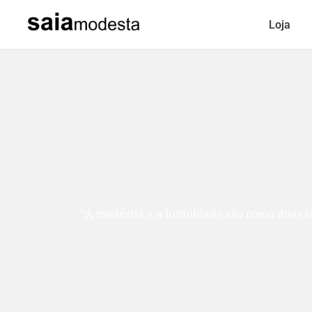
Loja
“A modéstia e a humildade são como duas ir