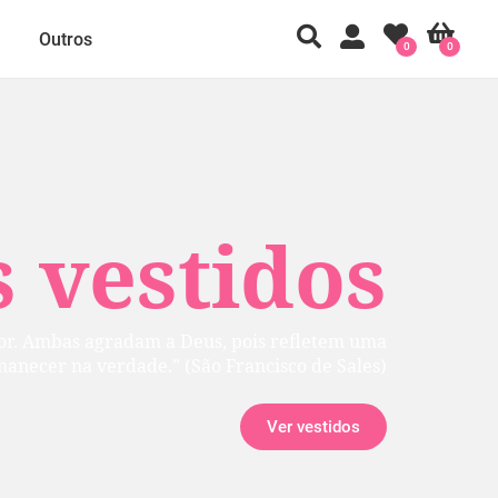
Outros
0
0
 vestidos
rior. Ambas agradam a Deus, pois refletem uma
manecer na verdade.” (São Francisco de Sales)
Ver vestidos