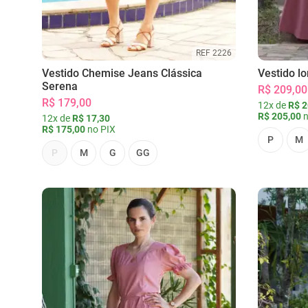
REF 2226
Vestido Chemise Jeans Clássica
Vestido l
Serena
R$ 209,00
R$ 179,00
12x de
R$ 2
R$ 205,00
n
12x de
R$ 17,30
R$ 175,00
no PIX
P
M
P
M
G
GG