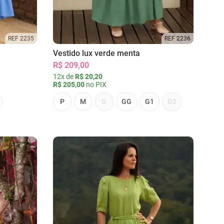
REF 2235
REF 2236
Vestido lux verde menta
R$ 209,00
12x de
R$ 20,20
R$ 205,00
no PIX
P
M
G
GG
G1
G2