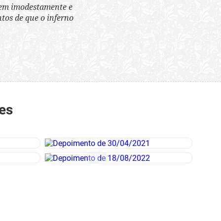
tem imodestamente e
tos de que o inferno
es