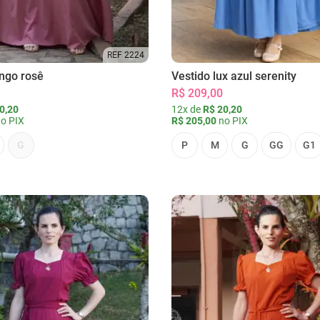
REF 2224
ongo rosê
Vestido lux azul serenity
R$ 209,00
0,20
12x de
R$ 20,20
o PIX
R$ 205,00
no PIX
G
P
M
G
GG
G1