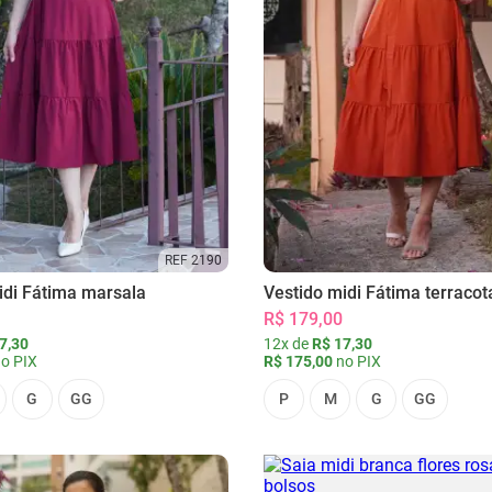
REF 2190
idi Fátima marsala
Vestido midi Fátima terracot
R$ 179,00
7,30
12x de
R$ 17,30
o PIX
R$ 175,00
no PIX
G
GG
P
M
G
GG