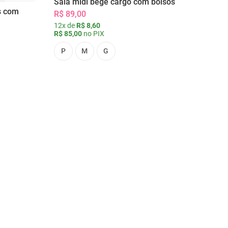
Saia midi bege cargo com bolsos
s com
R$ 89,00
12x de
R$ 8,60
R$ 85,00
no PIX
P
M
G