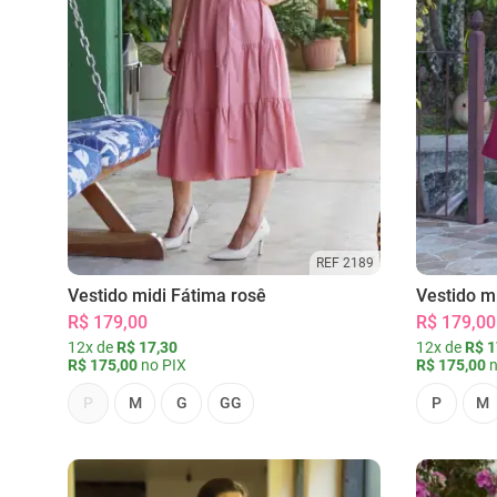
REF 2189
Vestido midi Fátima rosê
Vestido m
R$ 179,00
R$ 179,00
12x de
R$ 17,30
12x de
R$ 1
R$ 175,00
no PIX
R$ 175,00
n
P
M
G
GG
P
M