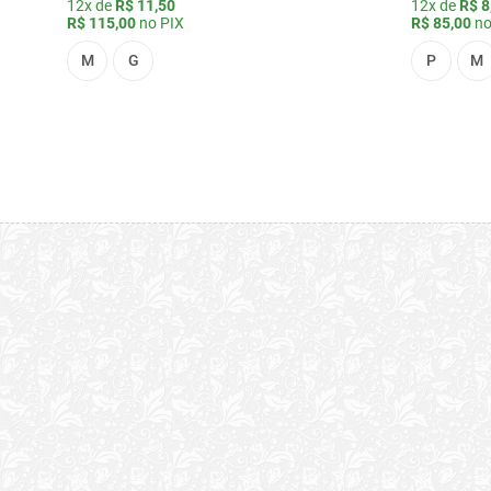
12x de
R$ 11,50
12x de
R$ 8
R$ 115,00
no PIX
R$ 85,00
no
M
G
P
M