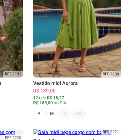
REF 2191
REF 2208
a
Vestido midi Aurora
R$ 189,00
12x de
R$ 18,27
R$ 185,00
no PIX
P
M
G
GG
REF 2221
REF 2220