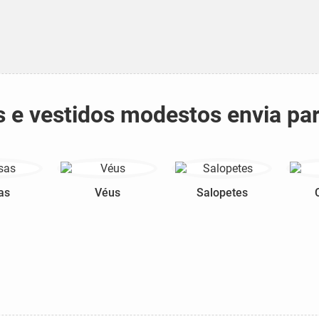
s e vestidos modestos envia pa
as
Véus
Salopetes