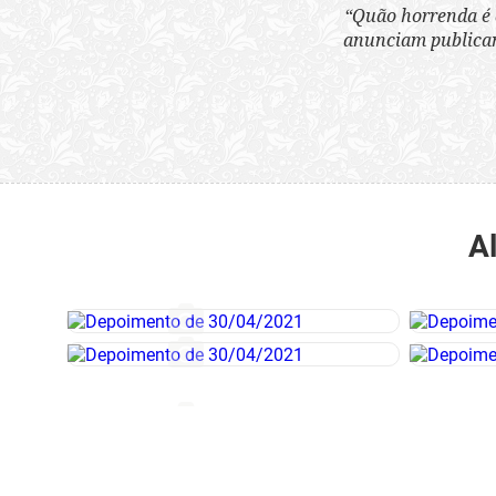
“Quão horrenda é 
anunciam publicame
A