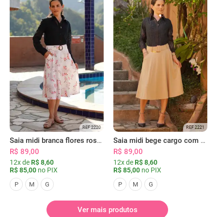
REF 2220
REF 2221
Saia midi branca flores rosas com bolsos
Saia midi bege cargo com bolsos
R$ 89,00
R$ 89,00
12x de
R$ 8,60
12x de
R$ 8,60
R$ 85,00
no PIX
R$ 85,00
no PIX
P
M
G
P
M
G
Ver mais produtos