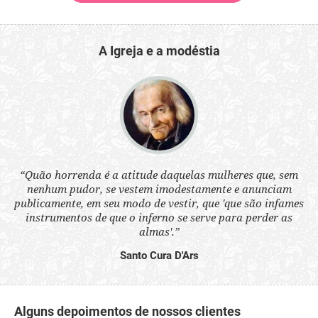
A Igreja e a modéstia
 a
“Quão horrenda é a atitude daquelas mulheres que, sem
“N
s
nenhum pudor, se vestem imodestamente e anunciam
q
ne.
publicamente, em seu modo de vestir, que 'que são infames
ou
instrumentos de que o inferno se serve para perder as
aq
almas'.”
Santo Cura D'Ars
Alguns depoimentos de nossos clientes