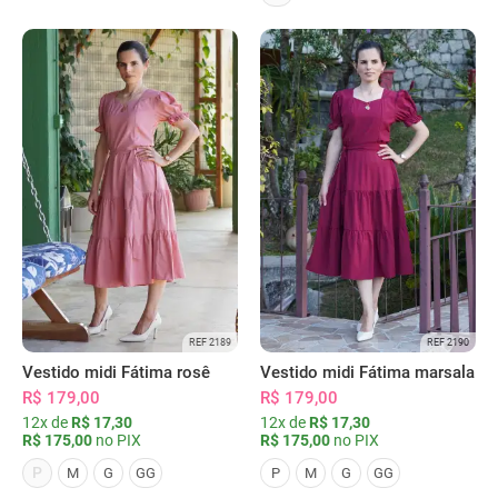
REF 2189
REF 2190
Vestido midi Fátima rosê
Vestido midi Fátima marsala
R$ 179,00
R$ 179,00
12x de
R$ 17,30
12x de
R$ 17,30
R$ 175,00
no PIX
R$ 175,00
no PIX
P
M
G
GG
P
M
G
GG