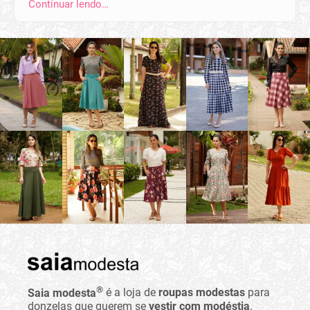
Continuar lendo…
®
Saia modesta
é a loja de
roupas modestas
para
donzelas que querem se
vestir com modéstia
.