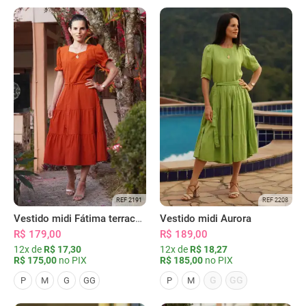
REF 2191
REF 2208
Vestido midi Fátima terracota
Vestido midi Aurora
R$ 179,00
R$ 189,00
12x de
R$ 17,30
12x de
R$ 18,27
R$ 175,00
no PIX
R$ 185,00
no PIX
G
GG
P
M
G
GG
P
M