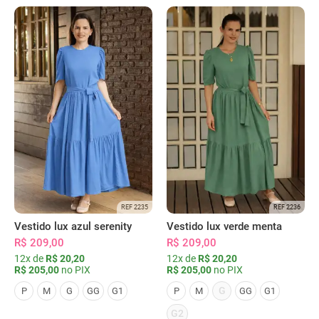
REF 2235
REF 2236
Vestido lux azul serenity
Vestido lux verde menta
R$ 209,00
R$ 209,00
12x de
R$ 20,20
12x de
R$ 20,20
R$ 205,00
no PIX
R$ 205,00
no PIX
G
P
M
G
GG
G1
P
M
GG
G1
G2