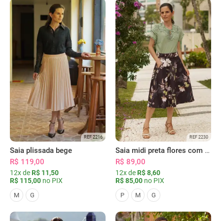
REF 2216
REF 2230
Saia plissada bege
Saia midi preta flores com bolsos
R$ 119,00
R$ 89,00
12x de
R$ 11,50
12x de
R$ 8,60
R$ 115,00
no PIX
R$ 85,00
no PIX
M
G
P
M
G