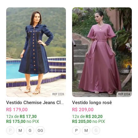
REF 2226
REF 2224
Vestido Chemise Jeans Clássica Serena
Vestido longo rosê
R$ 179,00
R$ 209,00
12x de
R$ 17,30
12x de
R$ 20,20
R$ 175,00
no PIX
R$ 205,00
no PIX
P
G
M
G
GG
P
M