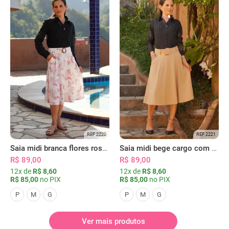
REF 2220
REF 2221
Saia midi branca flores rosas com bolsos
Saia midi bege cargo com bolsos
R$ 89,00
R$ 89,00
12x de
R$ 8,60
12x de
R$ 8,60
R$ 85,00
no PIX
R$ 85,00
no PIX
P
M
G
P
M
G
Ver mais produtos