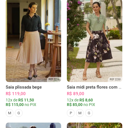
REF 2216
REF 2230
Saia plissada bege
Saia midi preta flores com bolsos
R$ 119,00
R$ 89,00
12x de
R$ 11,50
12x de
R$ 8,60
R$ 115,00
no PIX
R$ 85,00
no PIX
M
G
P
M
G