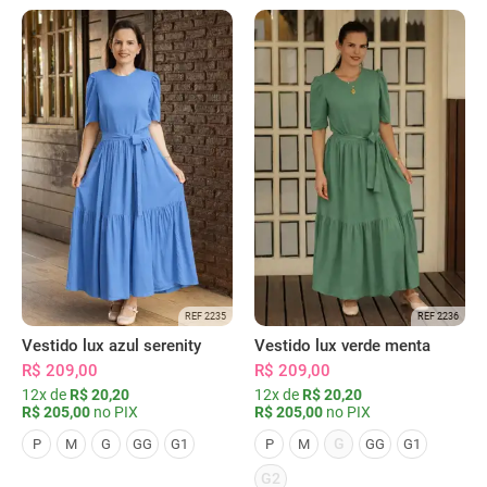
REF 2235
REF 2236
Vestido lux azul serenity
Vestido lux verde menta
R$ 209,00
R$ 209,00
12x de
R$ 20,20
12x de
R$ 20,20
R$ 205,00
no PIX
R$ 205,00
no PIX
G
P
M
G
GG
G1
P
M
GG
G1
G2