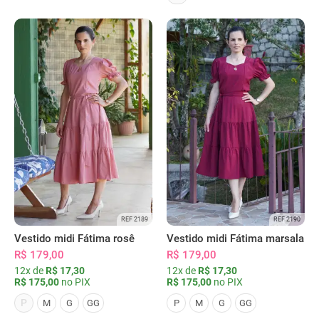
REF 2189
REF 2190
Vestido midi Fátima rosê
Vestido midi Fátima marsala
R$ 179,00
R$ 179,00
12x de
R$ 17,30
12x de
R$ 17,30
R$ 175,00
no PIX
R$ 175,00
no PIX
P
M
G
GG
P
M
G
GG