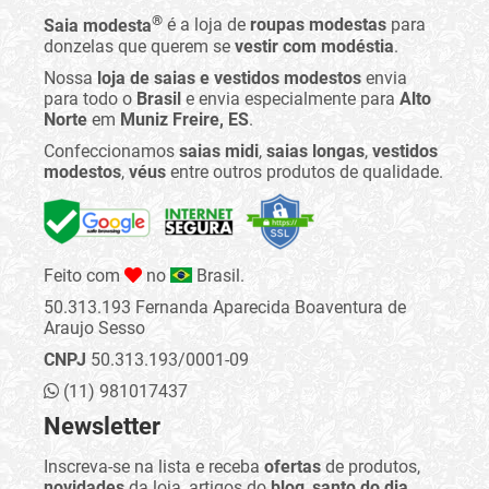
®
Saia modesta
é a loja de
roupas modestas
para
donzelas que querem se
vestir com modéstia
.
Nossa
loja de saias e vestidos modestos
envia
para todo o
Brasil
e envia especialmente para
Alto
Norte
em
Muniz Freire, ES
.
Confeccionamos
saias midi
,
saias longas
,
vestidos
modestos
,
véus
entre outros produtos de qualidade.
Feito com
no
Brasil.
50.313.193 Fernanda Aparecida Boaventura de
Araujo Sesso
CNPJ
50.313.193/0001-09
(11) 981017437
Newsletter
Inscreva-se na lista e receba
ofertas
de produtos,
novidades
da loja, artigos do
blog
,
santo do dia
,