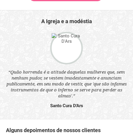
A Igreja e a modéstia
 a
“Quão horrenda é a atitude daquelas mulheres que, sem
“N
s
nenhum pudor, se vestem imodestamente e anunciam
q
ne.
publicamente, em seu modo de vestir, que 'que são infames
ou
instrumentos de que o inferno se serve para perder as
aq
almas'.”
Santo Cura D'Ars
Alguns depoimentos de nossos clientes