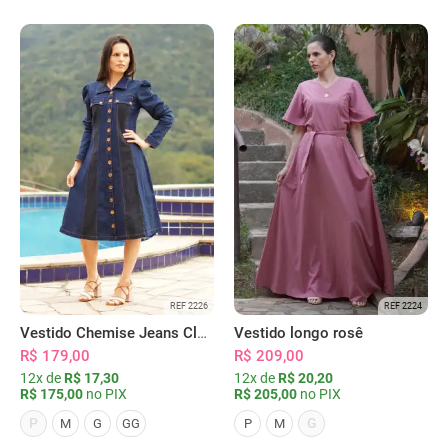
REF 2226
REF 2224
Vestido Chemise Jeans Clássica Serena
Vestido longo rosê
R$ 179,00
R$ 209,00
12x de
R$ 17,30
12x de
R$ 20,20
R$ 175,00
no PIX
R$ 205,00
no PIX
P
G
M
G
GG
P
M