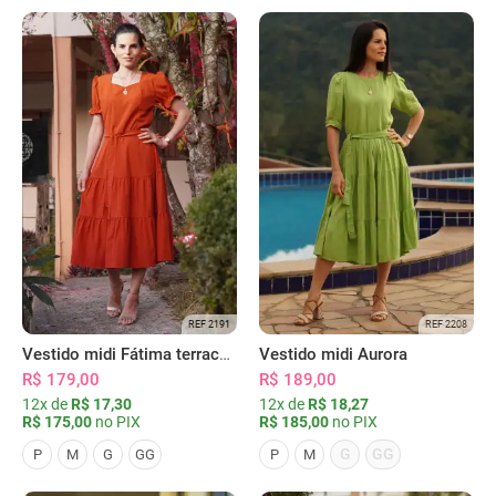
REF 2191
REF 2208
Vestido midi Fátima terracota
Vestido midi Aurora
R$ 179,00
R$ 189,00
12x de
R$ 17,30
12x de
R$ 18,27
R$ 175,00
no PIX
R$ 185,00
no PIX
G
GG
P
M
G
GG
P
M