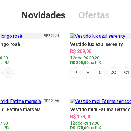
Novidades
Ofertas
REF 2224
ongo rosê
Vestido lux azul serenity
R$ 209,00
0,20
12x de
R$ 20,20
o PIX
R$ 205,00
no PIX
G
P
M
G
GG
G1
REF 2190
idi Fátima marsala
Vestido midi Fátima terraco
R$ 179,00
7,30
12x de
R$ 17,30
o PIX
R$ 175,00
no PIX