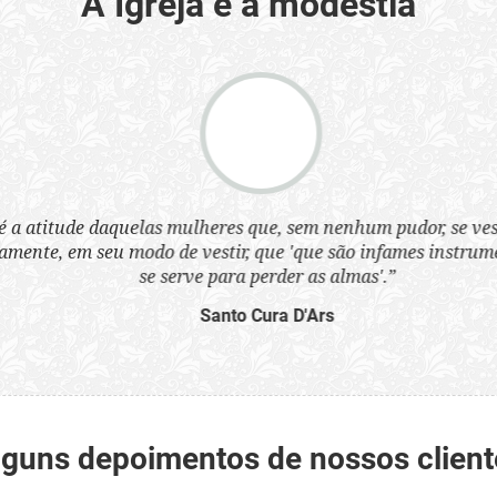
A Igreja e a modéstia
a atitude daquelas mulheres que, sem nenhum pudor, se ves
nte, em seu modo de vestir, que 'que são infames instrumen
se serve para perder as almas'.”
Santo Cura D'Ars
lguns depoimentos de nossos client