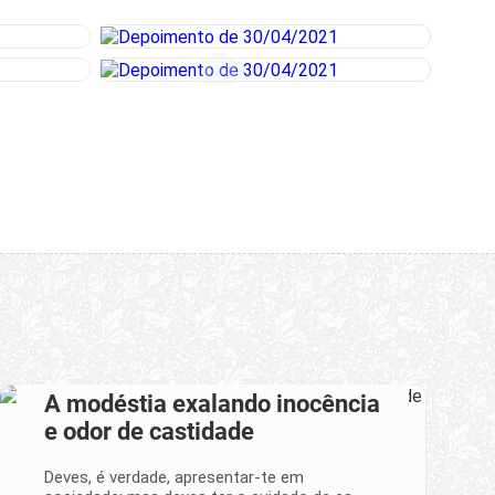
A modéstia exalando inocência
e odor de castidade
Deves, é verdade, apresentar-te em