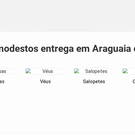
 modestos entrega em Araguaia
as
Véus
Salopetes