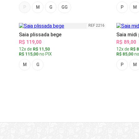
P
M
G
GG
P
M
REF 2216
Saia plissada bege
Saia midi
R$ 119,00
R$ 89,00
12x de
R$ 11,50
12x de
R$ 8
R$ 115,00
no PIX
R$ 85,00
no
M
G
P
M