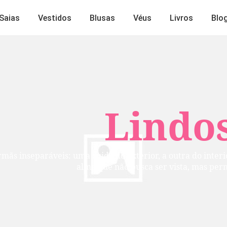
Saias
Vestidos
Blusas
Véus
Livros
Blo
Lindos
mãs inseparáveis: uma cuida do exterior, a outra do inte
alma que não busca ser vista, mas per