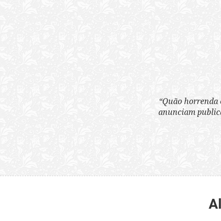
“Quão horrenda é 
anunciam publicame
A