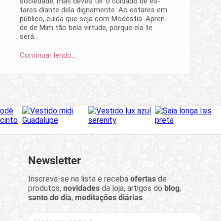
sociedade; mas deves ter o cuida­do de es­
tares di­ante dela dignamente. Ao estares em
público, cuida que seja com Modés­tia. Apren­
de de Mim tão bela virtude, porque ela te
será…
Continuar lendo…
Newsletter
Inscreva-se na lista e receba
ofertas
de
produtos,
novidades
da loja, artigos do
blog
,
santo do dia
,
meditações diárias
...