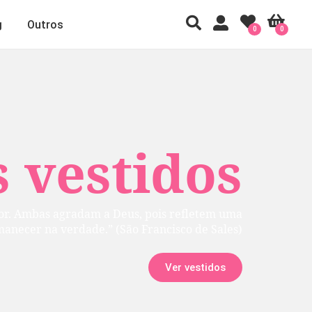
g
Outros
0
0
 vestidos
rior. Ambas agradam a Deus, pois refletem uma
manecer na verdade.” (São Francisco de Sales)
Ver vestidos