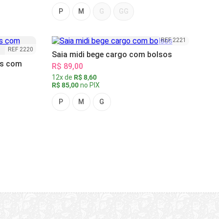
P
M
G
GG
REF 2221
REF 2220
Saia midi bege cargo com bolsos
as com
R$ 89,00
12x de
R$ 8,60
R$ 85,00
no PIX
P
M
G