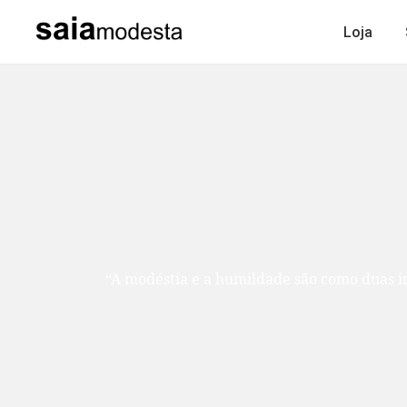
Loja
“A modéstia e a humildade são como duas ir