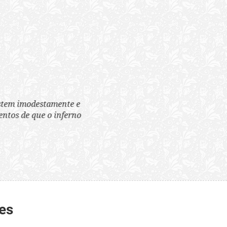
tem imodestamente e
tos de que o inferno
es