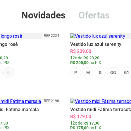
Novidades
Ofertas
REF 2224
ongo rosê
Vestido lux azul serenity
R$ 209,00
0,20
12x de
R$ 20,20
o PIX
R$ 205,00
no PIX
G
P
M
G
GG
G1
REF 2190
idi Fátima marsala
Vestido midi Fátima terracot
R$ 179,00
7,30
12x de
R$ 17,30
o PIX
R$ 175,00
no PIX