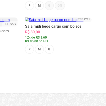
P
M
G
GG
REF 2221
REF 2220
Saia midi bege cargo com bolsos
s com
R$ 89,00
12x de
R$ 8,60
R$ 85,00
no PIX
P
M
G