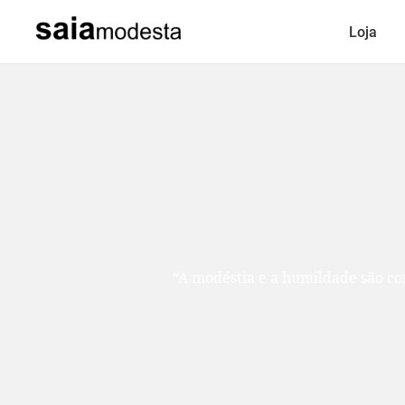
Loja
“A modéstia e a humildade são como duas ir