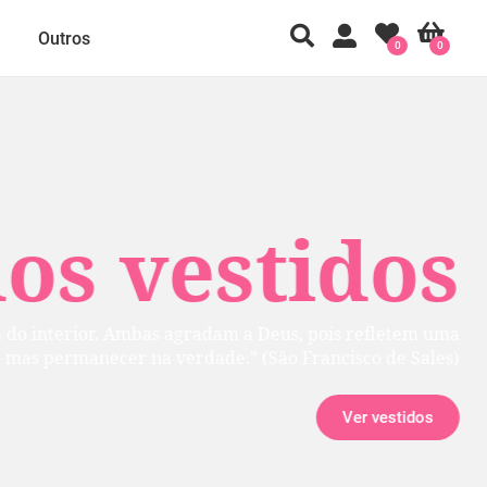
Outros
0
0
 vestidos
rior. Ambas agradam a Deus, pois refletem uma
manecer na verdade.” (São Francisco de Sales)
Ver vestidos