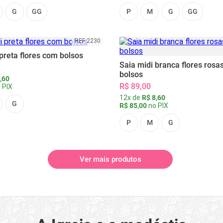
G
GG
P
M
G
GG
REF 2230
preta flores com bolsos
Saia midi branca flores rosa
bolsos
,60
R$ 89,00
 PIX
12x de
R$ 8,60
G
R$ 85,00
no PIX
P
M
G
Ver mais produtos