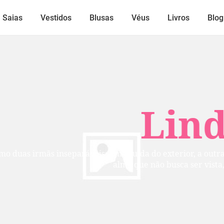
Saias
Vestidos
Blusas
Véus
Livros
Blog
Lindos
mãs inseparáveis: uma cuida do exterior, a outra do inte
alma que não busca ser vista, mas per