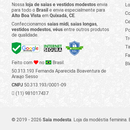
Nossa
loja de saias e vestidos modestos
envia
Lo
para todo o
Brasil
e envia especialmente para
C
Alto Boa Vista
em
Quixadá, CE
.
Ce
Confeccionamos
saias midi
,
saias longas
,
vestidos modestos
,
véus
entre outros produtos
Po
de qualidade.
Tr
Ti
Fa
Feito com
no
Brasil.
Bl
50.313.193 Fernanda Aparecida Boaventura de
Araujo Sesso
CNPJ
50.313.193/0001-09
(11) 981017437
© 2019 - 2026
Saia modesta
.
Loja da modéstia feminina. 