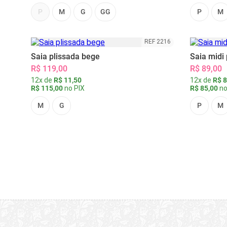
P
M
G
GG
P
M
REF 2216
Saia plissada bege
Saia midi 
R$ 119,00
R$ 89,00
12x de
R$ 11,50
12x de
R$ 8
R$ 115,00
no PIX
R$ 85,00
no
M
G
P
M