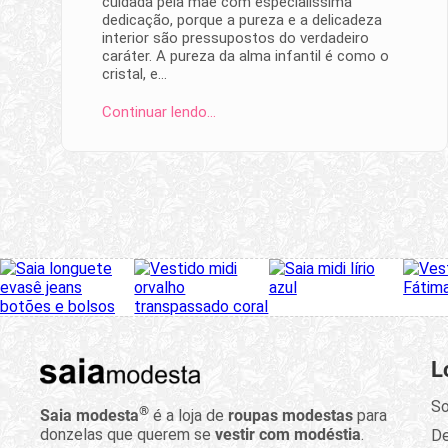
cuidada pela mãe com especialíssima
dedicação, porque a pureza e a delicadeza
interior são pressupostos do verdadeiro
caráter. A pureza da alma infantil é como o
cristal, e…
Continuar lendo…
L
So
®
Saia modesta
é a loja de
roupas modestas
para
donzelas que querem se
vestir com modéstia
.
D