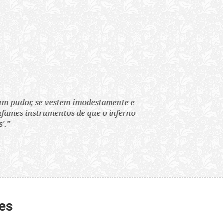
tem imodestamente e
tos de que o inferno
es