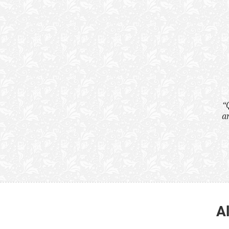
“Quão horrenda é 
anunciam publicame
A