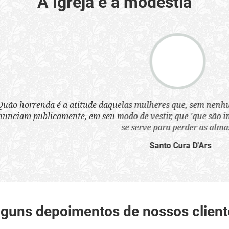
A Igreja e a modéstia
a atitude daquelas mulheres que, sem nenhum pudor, se ves
nte, em seu modo de vestir, que 'que são infames instrumen
se serve para perder as almas'.”
Santo Cura D'Ars
lguns depoimentos de nossos client