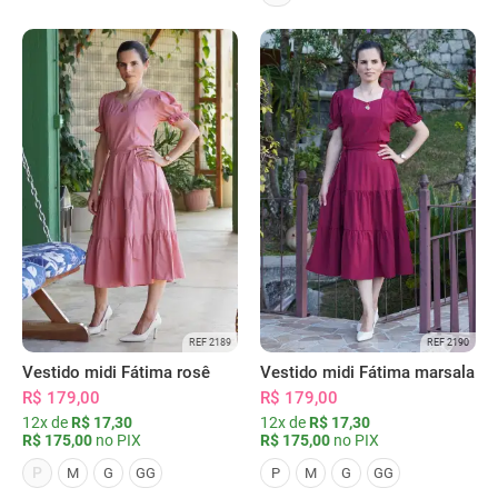
REF 2189
REF 2190
Vestido midi Fátima rosê
Vestido midi Fátima marsala
R$ 179,00
R$ 179,00
12x de
R$ 17,30
12x de
R$ 17,30
R$ 175,00
no PIX
R$ 175,00
no PIX
P
M
G
GG
P
M
G
GG