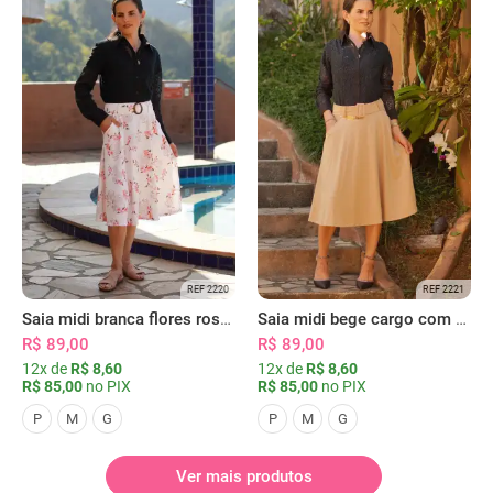
REF 2220
REF 2221
Saia midi branca flores rosas com bolsos
Saia midi bege cargo com bolsos
R$ 89,00
R$ 89,00
12x de
R$ 8,60
12x de
R$ 8,60
R$ 85,00
no PIX
R$ 85,00
no PIX
P
M
G
P
M
G
Ver mais produtos