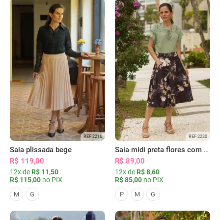
REF 2216
REF 2230
Saia plissada bege
Saia midi preta flores com bolsos
R$ 119,00
R$ 89,00
12x de
R$ 11,50
12x de
R$ 8,60
R$ 115,00
no PIX
R$ 85,00
no PIX
M
G
P
M
G