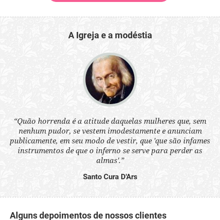
A Igreja e a modéstia
 a
“Quão horrenda é a atitude daquelas mulheres que, sem
“N
s
nenhum pudor, se vestem imodestamente e anunciam
q
ne.
publicamente, em seu modo de vestir, que 'que são infames
ou
instrumentos de que o inferno se serve para perder as
aq
almas'.”
Santo Cura D'Ars
Alguns depoimentos de nossos clientes