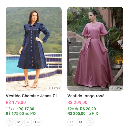
REF 2226
REF 2224
Vestido Chemise Jeans Clássica Serena
Vestido longo rosê
R$ 179,00
R$ 209,00
12x de
R$ 17,30
12x de
R$ 20,20
R$ 175,00
no PIX
R$ 205,00
no PIX
P
G
M
G
GG
P
M