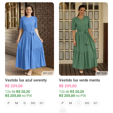
REF 2235
REF 2236
Vestido lux azul serenity
Vestido lux verde menta
R$ 209,00
R$ 209,00
12x de
R$ 20,20
12x de
R$ 20,20
R$ 205,00
no PIX
R$ 205,00
no PIX
G
P
M
G
GG
G1
P
M
GG
G1
G2