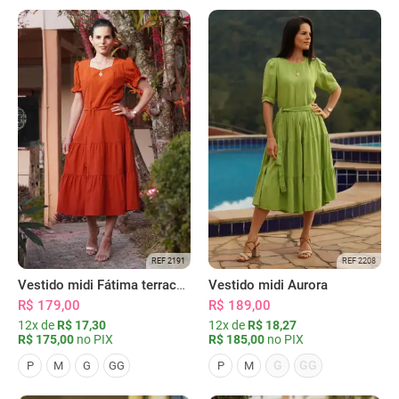
REF 2191
REF 2208
Vestido midi Fátima terracota
Vestido midi Aurora
R$ 179,00
R$ 189,00
12x de
R$ 17,30
12x de
R$ 18,27
R$ 175,00
no PIX
R$ 185,00
no PIX
G
GG
P
M
G
GG
P
M