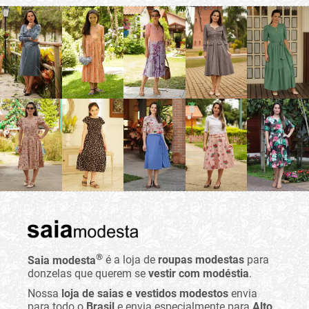
®
Saia modesta
é a loja de
roupas modestas
para
donzelas que querem se
vestir com modéstia
.
Nossa
loja de saias e vestidos modestos
envia
para todo o
Brasil
e envia especialmente para
Alto