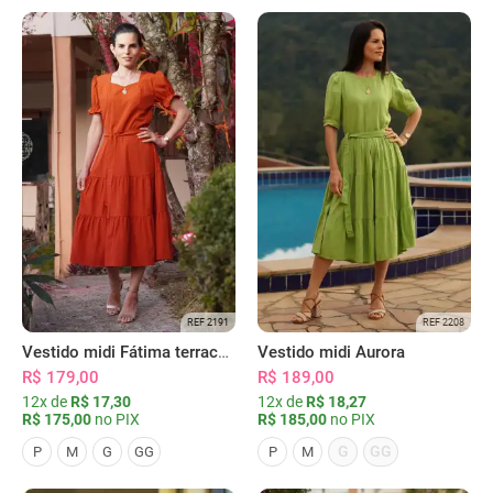
REF 2191
REF 2208
Vestido midi Fátima terracota
Vestido midi Aurora
R$ 179,00
R$ 189,00
12x de
R$ 17,30
12x de
R$ 18,27
R$ 175,00
no PIX
R$ 185,00
no PIX
G
GG
P
M
G
GG
P
M