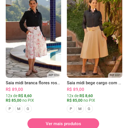
REF 2220
REF 2221
Saia midi branca flores rosas com bolsos
Saia midi bege cargo com bolsos
R$ 89,00
R$ 89,00
12x de
R$ 8,60
12x de
R$ 8,60
R$ 85,00
no PIX
R$ 85,00
no PIX
P
M
G
P
M
G
Ver mais produtos