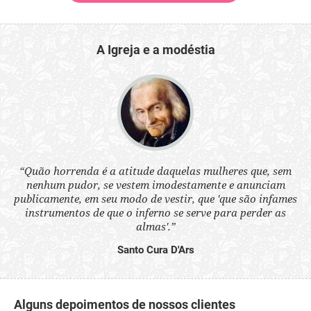
A Igreja e a modéstia
 a
“Quão horrenda é a atitude daquelas mulheres que, sem
“N
s
nenhum pudor, se vestem imodestamente e anunciam
q
ne.
publicamente, em seu modo de vestir, que 'que são infames
ou
instrumentos de que o inferno se serve para perder as
aq
almas'.”
Santo Cura D'Ars
Alguns depoimentos de nossos clientes