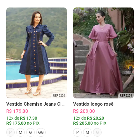
REF 2226
REF 2224
Vestido Chemise Jeans Clássica Serena
Vestido longo rosê
R$ 179,00
R$ 209,00
12x de
R$ 17,30
12x de
R$ 20,20
R$ 175,00
no PIX
R$ 205,00
no PIX
P
G
M
G
GG
P
M