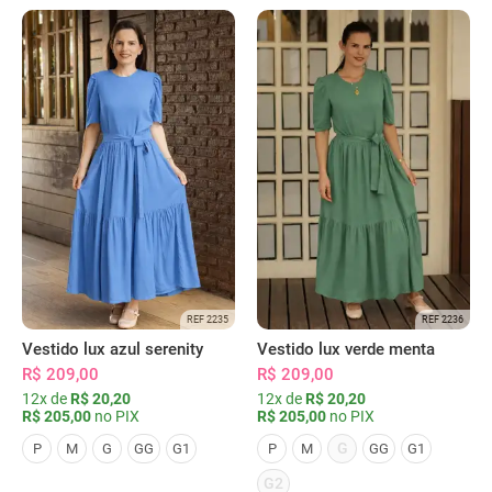
REF 2235
REF 2236
Vestido lux azul serenity
Vestido lux verde menta
R$ 209,00
R$ 209,00
12x de
R$ 20,20
12x de
R$ 20,20
R$ 205,00
no PIX
R$ 205,00
no PIX
G
P
M
G
GG
G1
P
M
GG
G1
G2