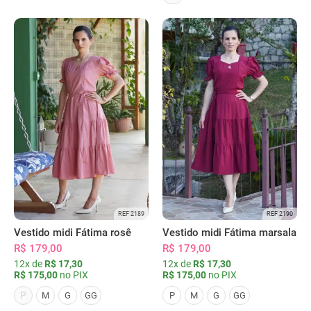
REF 2189
REF 2190
Vestido midi Fátima rosê
Vestido midi Fátima marsala
R$ 179,00
R$ 179,00
12x de
R$ 17,30
12x de
R$ 17,30
R$ 175,00
no PIX
R$ 175,00
no PIX
P
M
G
GG
P
M
G
GG