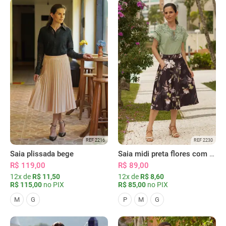
REF 2216
REF 2230
Saia plissada bege
Saia midi preta flores com bolsos
R$ 119,00
R$ 89,00
12x de
R$ 11,50
12x de
R$ 8,60
R$ 115,00
no PIX
R$ 85,00
no PIX
M
G
P
M
G