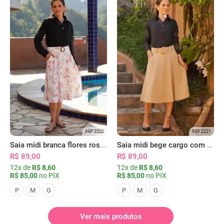
REF 2220
REF 2221
Saia midi branca flores rosas com bolsos
Saia midi bege cargo com bolsos
R$ 89,00
R$ 89,00
12x de
R$ 8,60
12x de
R$ 8,60
R$ 85,00
no PIX
R$ 85,00
no PIX
P
M
G
P
M
G
Ver mais produtos