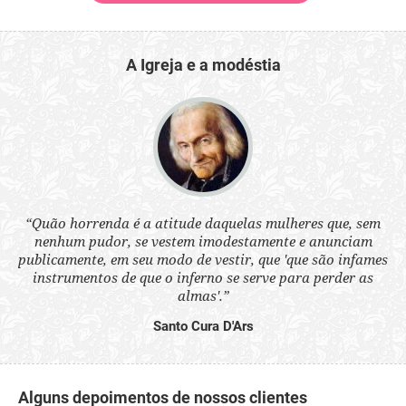
A Igreja e a modéstia
 a
“Quão horrenda é a atitude daquelas mulheres que, sem
“N
s
nenhum pudor, se vestem imodestamente e anunciam
q
ne.
publicamente, em seu modo de vestir, que 'que são infames
ou
instrumentos de que o inferno se serve para perder as
aq
almas'.”
Santo Cura D'Ars
Alguns depoimentos de nossos clientes