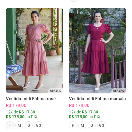
REF 2189
REF 2190
Vestido midi Fátima rosê
Vestido midi Fátima marsala
R$ 179,00
R$ 179,00
12x de
R$ 17,30
12x de
R$ 17,30
R$ 175,00
no PIX
R$ 175,00
no PIX
P
M
G
GG
P
M
G
GG