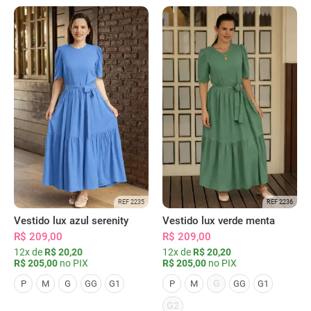
REF 2235
REF 2236
Vestido lux azul serenity
Vestido lux verde menta
R$ 209,00
R$ 209,00
12x de
R$ 20,20
12x de
R$ 20,20
R$ 205,00
no PIX
R$ 205,00
no PIX
G
P
M
G
GG
G1
P
M
GG
G1
G2