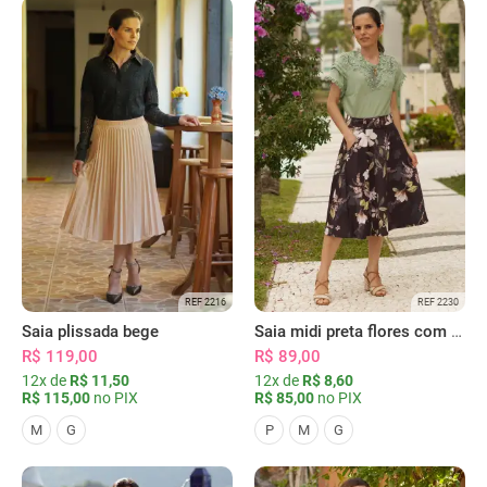
REF 2216
REF 2230
Saia plissada bege
Saia midi preta flores com bolsos
R$ 119,00
R$ 89,00
12x de
R$ 11,50
12x de
R$ 8,60
R$ 115,00
no PIX
R$ 85,00
no PIX
M
G
P
M
G