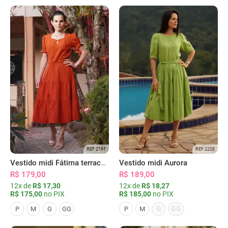
REF 2191
REF 2208
Vestido midi Fátima terracota
Vestido midi Aurora
R$ 179,00
R$ 189,00
12x de
R$ 17,30
12x de
R$ 18,27
R$ 175,00
no PIX
R$ 185,00
no PIX
G
GG
P
M
G
GG
P
M