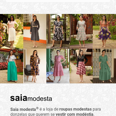
®
Saia modesta
é a loja de
roupas modestas
para
donzelas que querem se
vestir com modéstia
.