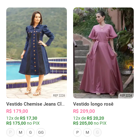
REF 2226
REF 2224
Vestido Chemise Jeans Clássica Serena
Vestido longo rosê
R$ 179,00
R$ 209,00
12x de
R$ 17,30
12x de
R$ 20,20
R$ 175,00
no PIX
R$ 205,00
no PIX
P
G
M
G
GG
P
M