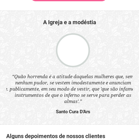
A Igreja e a modéstia
 a
“Quão horrenda é a atitude daquelas mulheres que, sem
“N
s
nenhum pudor, se vestem imodestamente e anunciam
q
ne.
publicamente, em seu modo de vestir, que 'que são infames
ou
instrumentos de que o inferno se serve para perder as
aq
almas'.”
Santo Cura D'Ars
Alguns depoimentos de nossos clientes