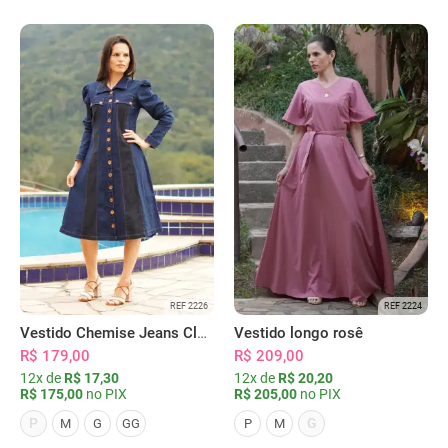
REF 2226
REF 2224
Vestido Chemise Jeans Clássica Serena
Vestido longo rosê
R$ 179,00
R$ 209,00
12x de
R$ 17,30
12x de
R$ 20,20
R$ 175,00
no PIX
R$ 205,00
no PIX
P
G
M
G
GG
P
M