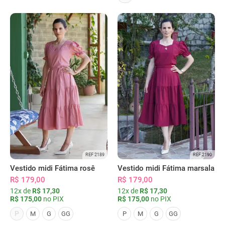
REF 2189
REF 2190
Vestido midi Fátima rosê
Vestido midi Fátima marsala
R$ 179,00
R$ 179,00
12x de
R$ 17,30
12x de
R$ 17,30
R$ 175,00
no PIX
R$ 175,00
no PIX
P
M
G
GG
P
M
G
GG