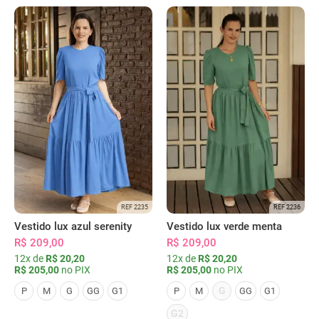
REF 2235
REF 2236
Vestido lux azul serenity
Vestido lux verde menta
R$ 209,00
R$ 209,00
12x de
R$ 20,20
12x de
R$ 20,20
R$ 205,00
no PIX
R$ 205,00
no PIX
G
P
M
G
GG
G1
P
M
GG
G1
G2