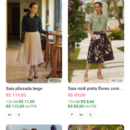
REF 2216
REF 2230
Saia plissada bege
Saia midi preta flores com bolsos
R$ 119,00
R$ 89,00
12x de
R$ 11,50
12x de
R$ 8,60
R$ 115,00
no PIX
R$ 85,00
no PIX
M
G
P
M
G