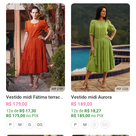
REF 2191
REF 2208
Vestido midi Fátima terracota
Vestido midi Aurora
R$ 179,00
R$ 189,00
12x de
R$ 17,30
12x de
R$ 18,27
R$ 175,00
no PIX
R$ 185,00
no PIX
G
GG
P
M
G
GG
P
M