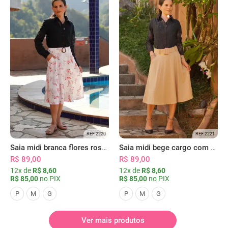
REF 2220
REF 2221
Saia midi branca flores rosas com bolsos
Saia midi bege cargo com bolsos
R$ 89,00
R$ 89,00
12x de
R$ 8,60
12x de
R$ 8,60
R$ 85,00
no PIX
R$ 85,00
no PIX
P
M
G
P
M
G
Ver mais produtos