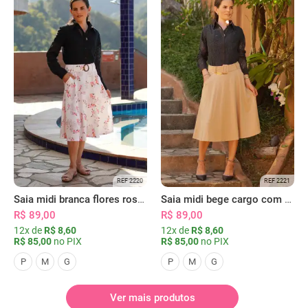
REF 2220
REF 2221
Saia midi branca flores rosas com bolsos
Saia midi bege cargo com bolsos
R$ 89,00
R$ 89,00
12x de
R$ 8,60
12x de
R$ 8,60
R$ 85,00
no PIX
R$ 85,00
no PIX
P
M
G
P
M
G
Ver mais produtos