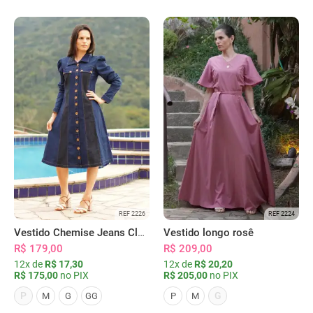
REF 2226
REF 2224
Vestido Chemise Jeans Clássica Serena
Vestido longo rosê
R$ 179,00
R$ 209,00
12x de
R$ 17,30
12x de
R$ 20,20
R$ 175,00
no PIX
R$ 205,00
no PIX
P
G
M
G
GG
P
M