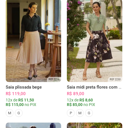
REF 2216
REF 2230
Saia plissada bege
Saia midi preta flores com bolsos
R$ 119,00
R$ 89,00
12x de
R$ 11,50
12x de
R$ 8,60
R$ 115,00
no PIX
R$ 85,00
no PIX
M
G
P
M
G