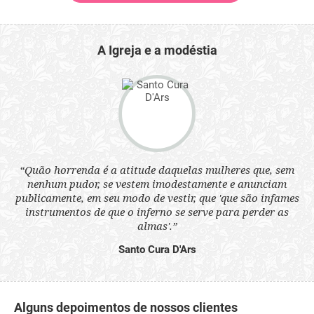
A Igreja e a modéstia
 a
“Quão horrenda é a atitude daquelas mulheres que, sem
“N
s
nenhum pudor, se vestem imodestamente e anunciam
q
ne.
publicamente, em seu modo de vestir, que 'que são infames
ou
instrumentos de que o inferno se serve para perder as
aq
almas'.”
Santo Cura D'Ars
Alguns depoimentos de nossos clientes