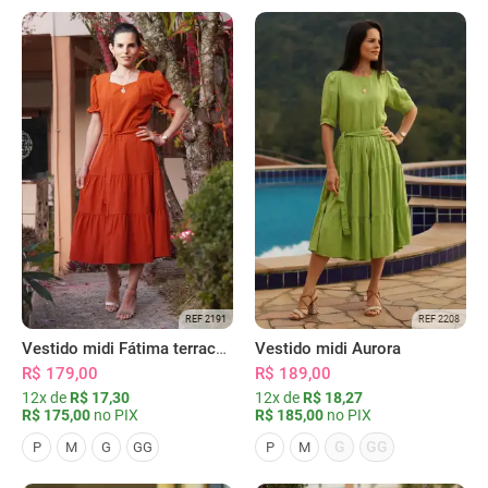
REF 2191
REF 2208
Vestido midi Fátima terracota
Vestido midi Aurora
R$ 179,00
R$ 189,00
12x de
R$ 17,30
12x de
R$ 18,27
R$ 175,00
no PIX
R$ 185,00
no PIX
G
GG
P
M
G
GG
P
M