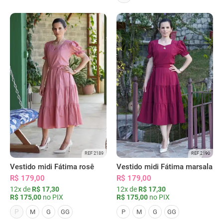
REF 2189
REF 2190
Vestido midi Fátima rosê
Vestido midi Fátima marsala
R$ 179,00
R$ 179,00
12x de
R$ 17,30
12x de
R$ 17,30
R$ 175,00
no PIX
R$ 175,00
no PIX
P
M
G
GG
P
M
G
GG