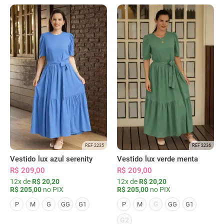
REF 2235
REF 2236
Vestido lux azul serenity
Vestido lux verde menta
R$ 209,00
R$ 209,00
12x de
R$ 20,20
12x de
R$ 20,20
R$ 205,00
no PIX
R$ 205,00
no PIX
G
P
M
G
GG
G1
P
M
GG
G1
G2