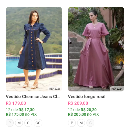
REF 2226
REF 2224
Vestido Chemise Jeans Clássica Serena
Vestido longo rosê
R$ 179,00
R$ 209,00
12x de
R$ 17,30
12x de
R$ 20,20
R$ 175,00
no PIX
R$ 205,00
no PIX
P
G
M
G
GG
P
M