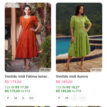
REF 2191
REF 2208
Vestido midi Fátima terracota
Vestido midi Aurora
R$ 179,00
R$ 189,00
12x de
R$ 17,30
12x de
R$ 18,27
R$ 175,00
no PIX
R$ 185,00
no PIX
G
GG
P
M
G
GG
P
M