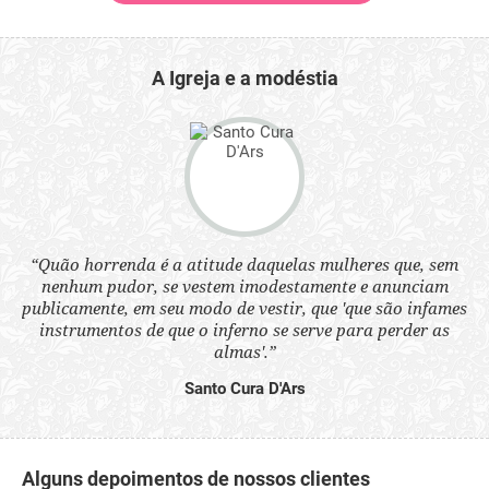
A Igreja e a modéstia
“Quão horrenda é a atitude daquelas mulheres que, sem
 a
“N
nenhum pudor, se vestem imodestamente e anunciam
s
q
publicamente, em seu modo de vestir, que 'que são infames
ne.
ou
instrumentos de que o inferno se serve para perder as
aq
almas'.”
Santo Cura D'Ars
Alguns depoimentos de nossos clientes