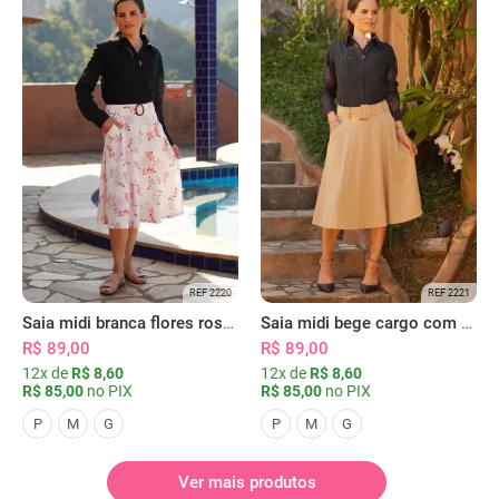
REF 2220
REF 2221
Saia midi branca flores rosas com bolsos
Saia midi bege cargo com bolsos
R$ 89,00
R$ 89,00
12x de
R$ 8,60
12x de
R$ 8,60
R$ 85,00
no PIX
R$ 85,00
no PIX
P
M
G
P
M
G
Ver mais produtos