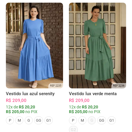
REF 2235
REF 2236
Vestido lux azul serenity
Vestido lux verde menta
R$ 209,00
R$ 209,00
12x de
R$ 20,20
12x de
R$ 20,20
R$ 205,00
no PIX
R$ 205,00
no PIX
G
P
M
G
GG
G1
P
M
GG
G1
G2