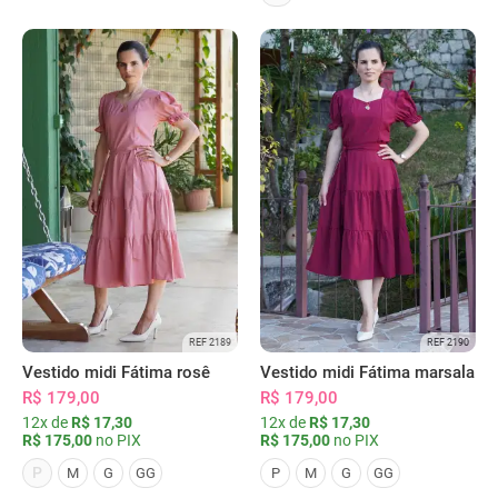
REF 2189
REF 2190
Vestido midi Fátima rosê
Vestido midi Fátima marsala
R$ 179,00
R$ 179,00
12x de
R$ 17,30
12x de
R$ 17,30
R$ 175,00
no PIX
R$ 175,00
no PIX
P
M
G
GG
P
M
G
GG