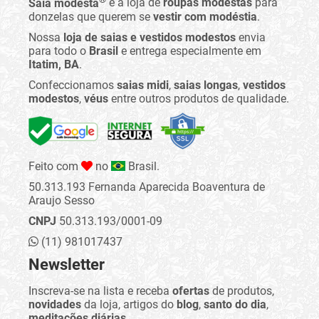
Saia modesta
é a loja de
roupas modestas
para
donzelas que querem se
vestir com modéstia
.
Nossa
loja de saias e vestidos modestos
envia
para todo o
Brasil
e entrega especialmente em
Itatim, BA
.
Confeccionamos
saias midi
,
saias longas
,
vestidos
modestos
,
véus
entre outros produtos de qualidade.
Feito com
no
Brasil.
50.313.193 Fernanda Aparecida Boaventura de
Araujo Sesso
CNPJ
50.313.193/0001-09
(11) 981017437
Newsletter
Inscreva-se na lista e receba
ofertas
de produtos,
novidades
da loja, artigos do
blog
,
santo do dia
,
meditações diárias
...