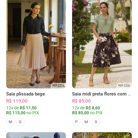
REF 2216
REF 2230
Saia plissada bege
Saia midi preta flores com bolsos
R$ 119,00
R$ 89,00
12x de
R$ 11,50
12x de
R$ 8,60
R$ 115,00
no PIX
R$ 85,00
no PIX
M
G
P
M
G