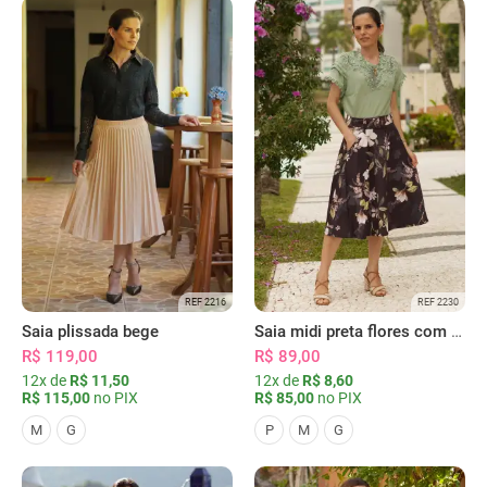
REF 2216
REF 2230
Saia plissada bege
Saia midi preta flores com bolsos
R$ 119,00
R$ 89,00
12x de
R$ 11,50
12x de
R$ 8,60
R$ 115,00
no PIX
R$ 85,00
no PIX
M
G
P
M
G