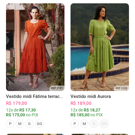
REF 2191
REF 2208
Vestido midi Fátima terracota
Vestido midi Aurora
R$ 179,00
R$ 189,00
12x de
R$ 17,30
12x de
R$ 18,27
R$ 175,00
no PIX
R$ 185,00
no PIX
G
GG
P
M
G
GG
P
M