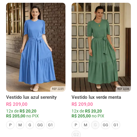
REF 2235
REF 2236
Vestido lux azul serenity
Vestido lux verde menta
R$ 209,00
R$ 209,00
12x de
R$ 20,20
12x de
R$ 20,20
R$ 205,00
no PIX
R$ 205,00
no PIX
G
P
M
G
GG
G1
P
M
GG
G1
G2