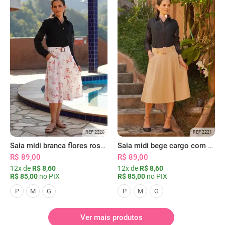
REF 2220
REF 2221
Saia midi branca flores rosas com bolsos
Saia midi bege cargo com bolsos
R$ 89,00
R$ 89,00
12x de
R$ 8,60
12x de
R$ 8,60
R$ 85,00
no PIX
R$ 85,00
no PIX
P
M
G
P
M
G
Ver mais produtos