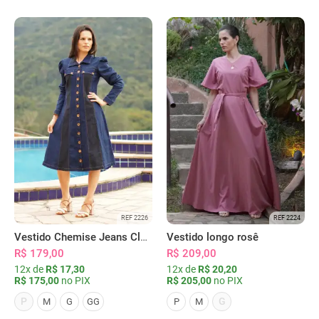
REF 2226
REF 2224
Vestido Chemise Jeans Clássica Serena
Vestido longo rosê
R$ 179,00
R$ 209,00
12x de
R$ 17,30
12x de
R$ 20,20
R$ 175,00
no PIX
R$ 205,00
no PIX
P
G
M
G
GG
P
M