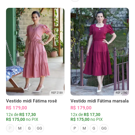
REF 2189
REF 2190
Vestido midi Fátima rosê
Vestido midi Fátima marsala
R$ 179,00
R$ 179,00
12x de
R$ 17,30
12x de
R$ 17,30
R$ 175,00
no PIX
R$ 175,00
no PIX
P
M
G
GG
P
M
G
GG