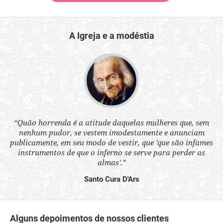
A Igreja e a modéstia
 a
“Quão horrenda é a atitude daquelas mulheres que, sem
“N
s
nenhum pudor, se vestem imodestamente e anunciam
q
ne.
publicamente, em seu modo de vestir, que 'que são infames
ou
instrumentos de que o inferno se serve para perder as
aq
almas'.”
Santo Cura D'Ars
Alguns depoimentos de nossos clientes