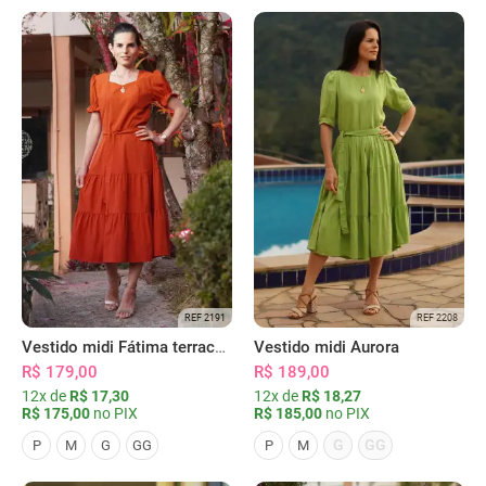
REF 2191
REF 2208
Vestido midi Fátima terracota
Vestido midi Aurora
R$ 179,00
R$ 189,00
12x de
R$ 17,30
12x de
R$ 18,27
R$ 175,00
no PIX
R$ 185,00
no PIX
G
GG
P
M
G
GG
P
M