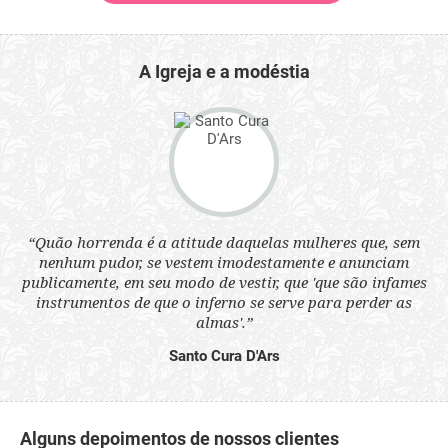
A Igreja e a modéstia
 a
“Quão horrenda é a atitude daquelas mulheres que, sem
“N
s
nenhum pudor, se vestem imodestamente e anunciam
q
ne.
publicamente, em seu modo de vestir, que 'que são infames
ou
instrumentos de que o inferno se serve para perder as
aq
almas'.”
Santo Cura D'Ars
Alguns depoimentos de nossos clientes