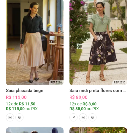
REF 2216
REF 2230
Saia plissada bege
Saia midi preta flores com bolsos
R$ 119,00
R$ 89,00
12x de
R$ 11,50
12x de
R$ 8,60
R$ 115,00
no PIX
R$ 85,00
no PIX
M
G
P
M
G