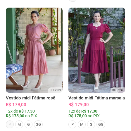
REF 2189
REF 2190
Vestido midi Fátima rosê
Vestido midi Fátima marsala
R$ 179,00
R$ 179,00
12x de
R$ 17,30
12x de
R$ 17,30
R$ 175,00
no PIX
R$ 175,00
no PIX
P
M
G
GG
P
M
G
GG