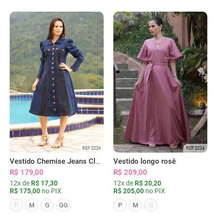
REF 2226
REF 2224
Vestido Chemise Jeans Clássica Serena
Vestido longo rosê
R$ 179,00
R$ 209,00
12x de
R$ 17,30
12x de
R$ 20,20
R$ 175,00
no PIX
R$ 205,00
no PIX
P
G
M
G
GG
P
M