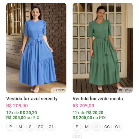
REF 2235
REF 2236
Vestido lux azul serenity
Vestido lux verde menta
R$ 209,00
R$ 209,00
12x de
R$ 20,20
12x de
R$ 20,20
R$ 205,00
no PIX
R$ 205,00
no PIX
G
P
M
G
GG
G1
P
M
GG
G1
G2