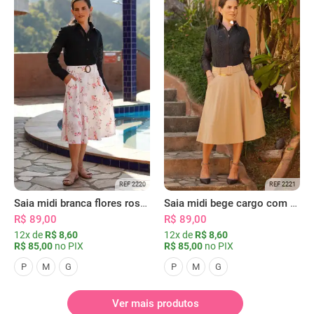
REF 2220
REF 2221
Saia midi branca flores rosas com bolsos
Saia midi bege cargo com bolsos
R$ 89,00
R$ 89,00
12x de
R$ 8,60
12x de
R$ 8,60
R$ 85,00
no PIX
R$ 85,00
no PIX
P
M
G
P
M
G
Ver mais produtos