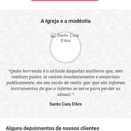
A Igreja e a modéstia
 a
“Quão horrenda é a atitude daquelas mulheres que, sem
“N
s
nenhum pudor, se vestem imodestamente e anunciam
q
ne.
publicamente, em seu modo de vestir, que 'que são infames
ou
instrumentos de que o inferno se serve para perder as
aq
almas'.”
Santo Cura D'Ars
Alguns depoimentos de nossos clientes