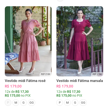
REF 2189
REF 2190
Vestido midi Fátima rosê
Vestido midi Fátima marsala
R$ 179,00
R$ 179,00
12x de
R$ 17,30
12x de
R$ 17,30
R$ 175,00
no PIX
R$ 175,00
no PIX
P
M
G
GG
P
M
G
GG