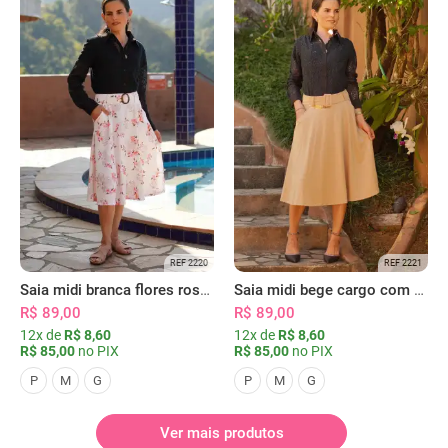
REF 2220
REF 2221
Saia midi branca flores rosas com bolsos
Saia midi bege cargo com bolsos
R$ 89,00
R$ 89,00
12x de
R$ 8,60
12x de
R$ 8,60
R$ 85,00
no PIX
R$ 85,00
no PIX
P
M
G
P
M
G
Ver mais produtos