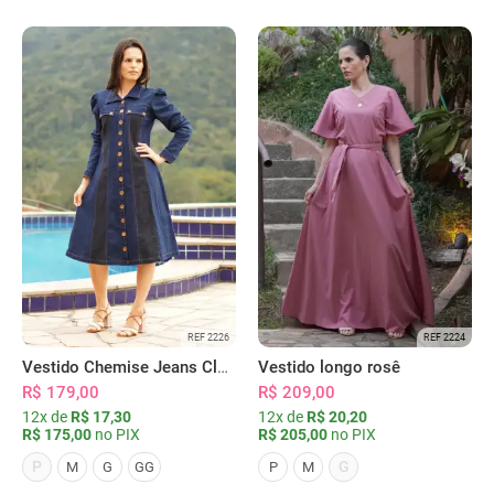
REF 2226
REF 2224
Vestido Chemise Jeans Clássica Serena
Vestido longo rosê
R$ 179,00
R$ 209,00
12x de
R$ 17,30
12x de
R$ 20,20
R$ 175,00
no PIX
R$ 205,00
no PIX
P
G
M
G
GG
P
M