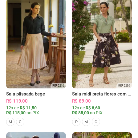
REF 2216
REF 2230
Saia plissada bege
Saia midi preta flores com bolsos
R$ 119,00
R$ 89,00
12x de
R$ 11,50
12x de
R$ 8,60
R$ 115,00
no PIX
R$ 85,00
no PIX
M
G
P
M
G