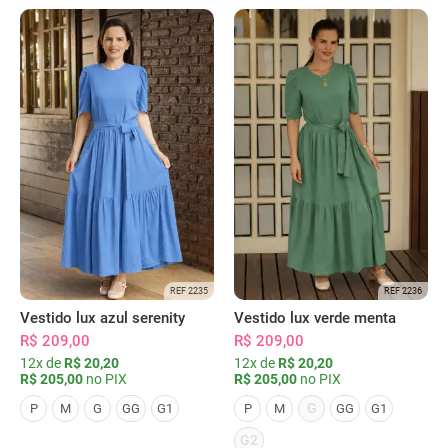
REF 2235
REF 2236
Vestido lux azul serenity
Vestido lux verde menta
R$ 209,00
R$ 209,00
12x de
R$ 20,20
12x de
R$ 20,20
R$ 205,00
no PIX
R$ 205,00
no PIX
G
P
M
G
GG
G1
P
M
GG
G1
G2