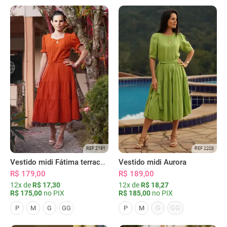
REF 2191
REF 2208
Vestido midi Fátima terracota
Vestido midi Aurora
R$ 179,00
R$ 189,00
12x de
R$ 17,30
12x de
R$ 18,27
R$ 175,00
no PIX
R$ 185,00
no PIX
G
GG
P
M
G
GG
P
M