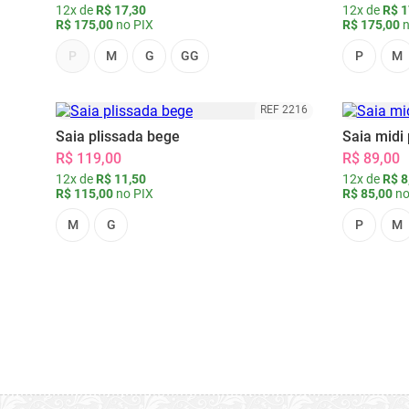
12x de
R$ 17,30
12x de
R$ 1
R$ 175,00
no PIX
R$ 175,00
n
P
M
G
GG
P
M
REF 2216
Saia plissada bege
Saia midi 
R$ 119,00
R$ 89,00
12x de
R$ 11,50
12x de
R$ 8
R$ 115,00
no PIX
R$ 85,00
no
M
G
P
M