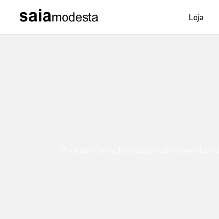
Loja
“A modéstia e a humildade são como duas ir