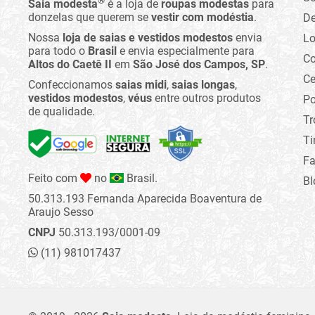
®
Saia modesta
é a loja de
roupas modestas
para
donzelas que querem se
vestir com modéstia
.
D
Nossa
loja de saias e vestidos modestos
envia
Lo
para todo o
Brasil
e envia especialmente para
C
Altos do Caetê II
em
São José dos Campos, SP
.
Ce
Confeccionamos
saias midi
,
saias longas
,
vestidos modestos
,
véus
entre outros produtos
Po
de qualidade.
Tr
Ti
Fa
Feito com
no
Brasil.
Bl
50.313.193 Fernanda Aparecida Boaventura de
Araujo Sesso
CNPJ
50.313.193/0001-09
(11) 981017437