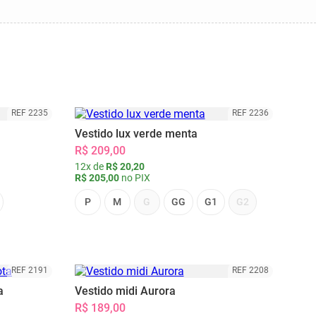
REF 2235
REF 2236
Vestido lux verde menta
R$ 209,00
12x de
R$ 20,20
R$ 205,00
no PIX
P
M
G
GG
G1
G2
REF 2191
REF 2208
a
Vestido midi Aurora
R$ 189,00