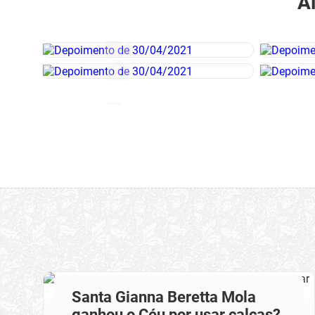
A
Santa Gianna Beretta Mola
ganhou o Céu por usar calças?