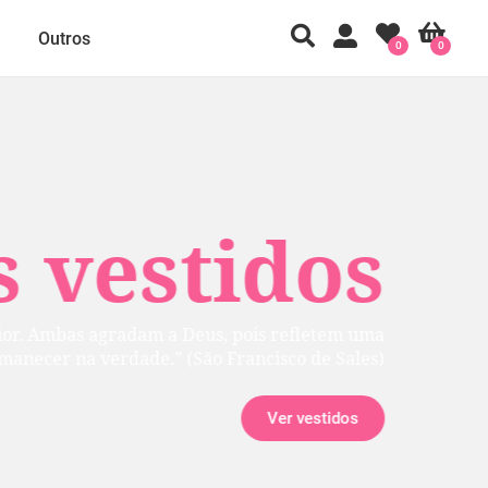
Outros
0
0
 vestidos
rior. Ambas agradam a Deus, pois refletem uma
manecer na verdade.” (São Francisco de Sales)
Ver vestidos