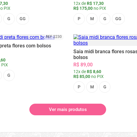
7,30
12x de
R$ 17,30
o PIX
R$ 175,00
no PIX
G
GG
P
M
G
GG
REF 2230
preta flores com bolsos
Saia midi branca flores rosa
bolsos
,60
R$ 89,00
 PIX
12x de
R$ 8,60
G
R$ 85,00
no PIX
P
M
G
Ver mais produtos