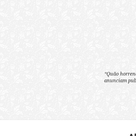
“Quão horrenda é 
anunciam publicame