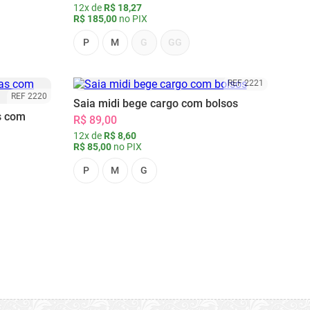
12x de
R$ 18,27
R$ 185,00
no PIX
P
M
G
GG
REF 2221
REF 2220
Saia midi bege cargo com bolsos
s com
R$ 89,00
12x de
R$ 8,60
R$ 85,00
no PIX
P
M
G