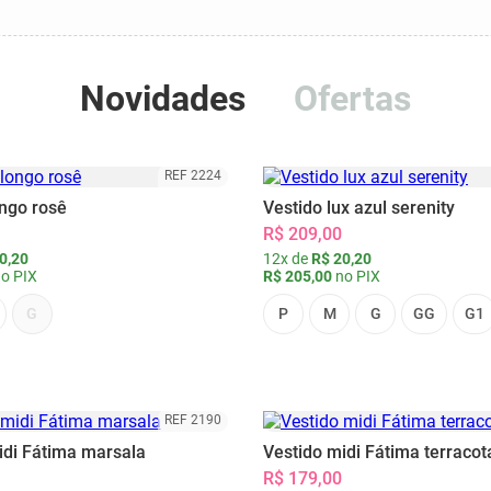
Novidades
Ofertas
REF 2224
ongo rosê
Vestido lux azul serenity
R$ 209,00
0,20
12x de
R$ 20,20
o PIX
R$ 205,00
no PIX
G
P
M
G
GG
G1
REF 2190
idi Fátima marsala
Vestido midi Fátima terracot
R$ 179,00