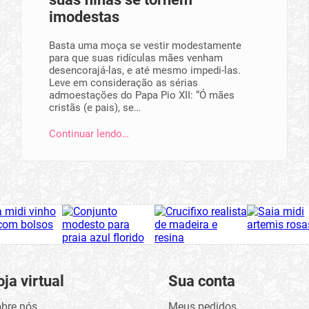
imodestas
Basta uma moça se vestir modestamente
para que suas ridículas mães venham
desencorajá-las, e até mesmo impedi-las.
Leve em consideração as sérias
admoestações do Papa Pio XII: “Ó mães
cristãs (e pais), se…
Continuar lendo…
oja virtual
Sua conta
bre nós
Meus pedidos