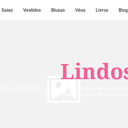
Saias
Vestidos
Blusas
Véus
Livros
Blog
Lindos
mãs inseparáveis: uma cuida do exterior, a outra do inte
alma que não busca ser vista, mas per