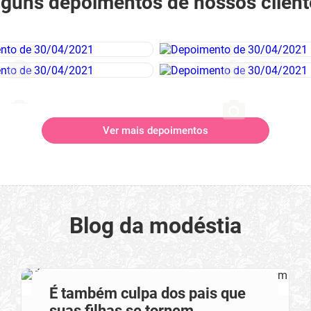
lguns depoimentos de nossos client
Ver mais depoimentos
Blog da modéstia
É também culpa dos pais que
suas filhas se tornem