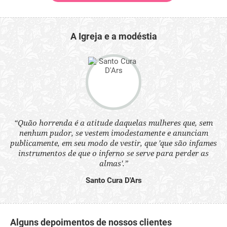
A Igreja e a modéstia
 a
“Quão horrenda é a atitude daquelas mulheres que, sem
“N
s
nenhum pudor, se vestem imodestamente e anunciam
q
ne.
publicamente, em seu modo de vestir, que 'que são infames
ou
instrumentos de que o inferno se serve para perder as
aq
almas'.”
Santo Cura D'Ars
Alguns depoimentos de nossos clientes