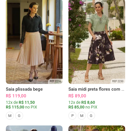
REF 2216
REF 2230
Saia plissada bege
Saia midi preta flores com bolsos
R$ 119,00
R$ 89,00
12x de
R$ 11,50
12x de
R$ 8,60
R$ 115,00
no PIX
R$ 85,00
no PIX
M
G
P
M
G