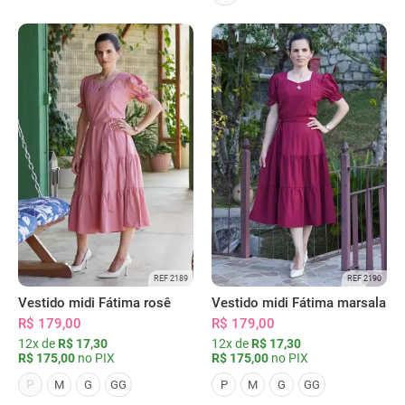
REF 2189
REF 2190
Vestido midi Fátima rosê
Vestido midi Fátima marsala
R$ 179,00
R$ 179,00
12x de
R$ 17,30
12x de
R$ 17,30
R$ 175,00
no PIX
R$ 175,00
no PIX
P
M
G
GG
P
M
G
GG