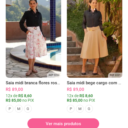
REF 2220
REF 2221
Saia midi branca flores rosas com bolsos
Saia midi bege cargo com bolsos
R$ 89,00
R$ 89,00
12x de
R$ 8,60
12x de
R$ 8,60
R$ 85,00
no PIX
R$ 85,00
no PIX
P
M
G
P
M
G
Ver mais produtos