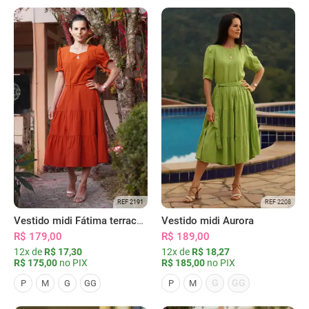
REF 2191
REF 2208
Vestido midi Fátima terracota
Vestido midi Aurora
R$ 179,00
R$ 189,00
12x de
R$ 17,30
12x de
R$ 18,27
R$ 175,00
no PIX
R$ 185,00
no PIX
G
GG
P
M
G
GG
P
M