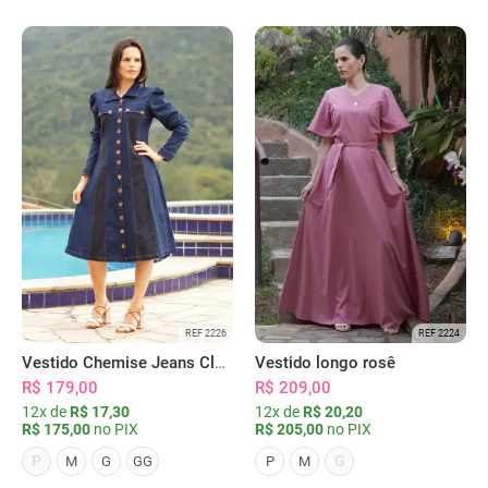
REF 2226
REF 2224
Vestido Chemise Jeans Clássica Serena
Vestido longo rosê
R$ 179,00
R$ 209,00
12x de
R$ 17,30
12x de
R$ 20,20
R$ 175,00
no PIX
R$ 205,00
no PIX
P
G
M
G
GG
P
M