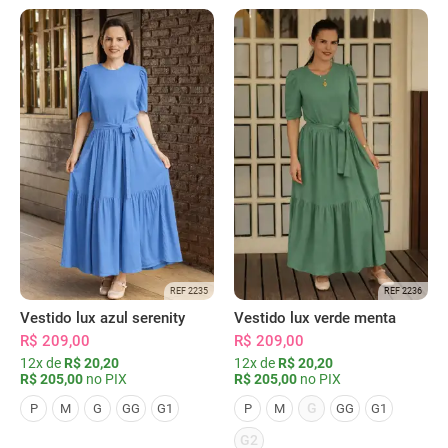
REF 2235
REF 2236
Vestido lux azul serenity
Vestido lux verde menta
R$ 209,00
R$ 209,00
12x de
R$ 20,20
12x de
R$ 20,20
R$ 205,00
no PIX
R$ 205,00
no PIX
G
P
M
G
GG
G1
P
M
GG
G1
G2