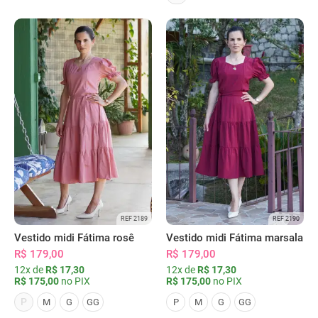
REF 2189
REF 2190
Vestido midi Fátima rosê
Vestido midi Fátima marsala
R$ 179,00
R$ 179,00
12x de
R$ 17,30
12x de
R$ 17,30
R$ 175,00
no PIX
R$ 175,00
no PIX
P
M
G
GG
P
M
G
GG