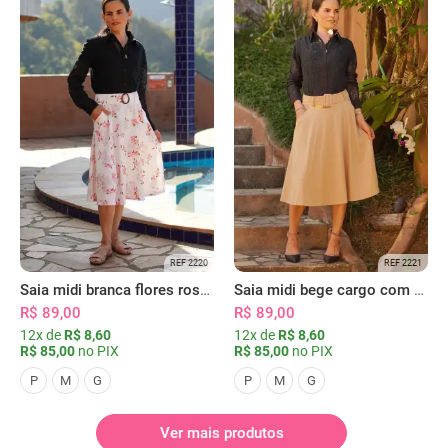
REF 2220
REF 2221
Saia midi branca flores rosas com bolsos
Saia midi bege cargo com bolsos
R$ 89,00
R$ 89,00
12x de
R$ 8,60
12x de
R$ 8,60
R$ 85,00
no PIX
R$ 85,00
no PIX
P
M
G
P
M
G
Ver mais produtos