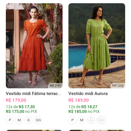
REF 2191
REF 2208
Vestido midi Fátima terracota
Vestido midi Aurora
R$ 179,00
R$ 189,00
12x de
R$ 17,30
12x de
R$ 18,27
R$ 175,00
no PIX
R$ 185,00
no PIX
G
GG
P
M
G
GG
P
M