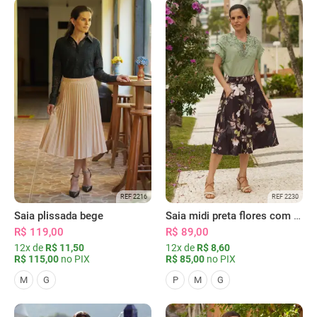
REF 2216
REF 2230
Saia plissada bege
Saia midi preta flores com bolsos
R$ 119,00
R$ 89,00
12x de
R$ 11,50
12x de
R$ 8,60
R$ 115,00
no PIX
R$ 85,00
no PIX
M
G
P
M
G