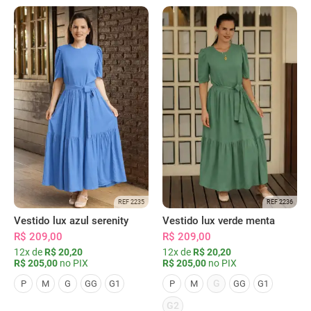
REF 2235
REF 2236
Vestido lux azul serenity
Vestido lux verde menta
R$ 209,00
R$ 209,00
12x de
R$ 20,20
12x de
R$ 20,20
R$ 205,00
no PIX
R$ 205,00
no PIX
G
P
M
G
GG
G1
P
M
GG
G1
G2