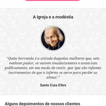
A Igreja e a modéstia
 a
“Quão horrenda é a atitude daquelas mulheres que, sem
“N
s
nenhum pudor, se vestem imodestamente e anunciam
q
ne.
publicamente, em seu modo de vestir, que 'que são infames
ou
instrumentos de que o inferno se serve para perder as
aq
almas'.”
Santo Cura D'Ars
Alguns depoimentos de nossos clientes