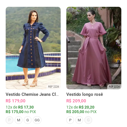
REF 2226
REF 2224
Vestido Chemise Jeans Clássica Serena
Vestido longo rosê
R$ 179,00
R$ 209,00
12x de
R$ 17,30
12x de
R$ 20,20
R$ 175,00
no PIX
R$ 205,00
no PIX
P
G
M
G
GG
P
M