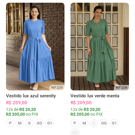
REF 2235
REF 2236
Vestido lux azul serenity
Vestido lux verde menta
R$ 209,00
R$ 209,00
12x de
R$ 20,20
12x de
R$ 20,20
R$ 205,00
no PIX
R$ 205,00
no PIX
G
P
M
G
GG
G1
P
M
GG
G1
G2