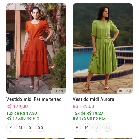
REF 2191
REF 2208
Vestido midi Fátima terracota
Vestido midi Aurora
R$ 179,00
R$ 189,00
12x de
R$ 17,30
12x de
R$ 18,27
R$ 175,00
no PIX
R$ 185,00
no PIX
G
GG
P
M
G
GG
P
M