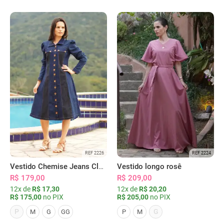
REF 2226
REF 2224
Vestido Chemise Jeans Clássica Serena
Vestido longo rosê
R$ 179,00
R$ 209,00
12x de
R$ 17,30
12x de
R$ 20,20
R$ 175,00
no PIX
R$ 205,00
no PIX
P
G
M
G
GG
P
M