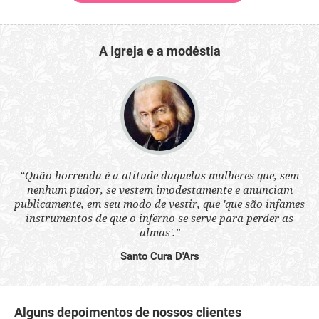
A Igreja e a modéstia
 a
“Quão horrenda é a atitude daquelas mulheres que, sem
“N
s
nenhum pudor, se vestem imodestamente e anunciam
q
ne.
publicamente, em seu modo de vestir, que 'que são infames
ou
instrumentos de que o inferno se serve para perder as
aq
almas'.”
Santo Cura D'Ars
Alguns depoimentos de nossos clientes