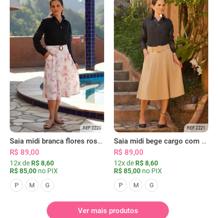
REF 2220
REF 2221
Saia midi branca flores rosas com bolsos
Saia midi bege cargo com bolsos
R$ 89,00
R$ 89,00
12x de
R$ 8,60
12x de
R$ 8,60
R$ 85,00
no PIX
R$ 85,00
no PIX
P
M
G
P
M
G
Ver mais produtos