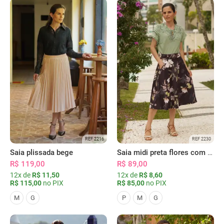
REF 2216
REF 2230
Saia plissada bege
Saia midi preta flores com bolsos
R$ 119,00
R$ 89,00
12x de
R$ 11,50
12x de
R$ 8,60
R$ 115,00
no PIX
R$ 85,00
no PIX
M
G
P
M
G