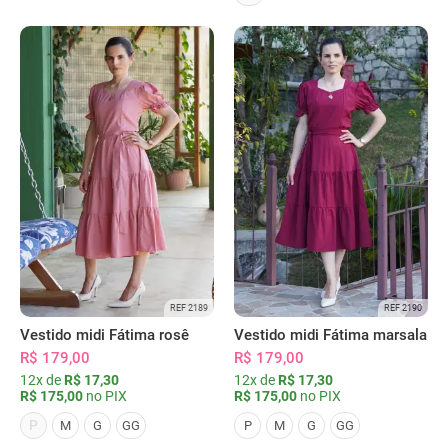
REF 2189
REF 2190
Vestido midi Fátima rosê
Vestido midi Fátima marsala
R$ 179,00
R$ 179,00
12x de
R$ 17,30
12x de
R$ 17,30
R$ 175,00
no PIX
R$ 175,00
no PIX
P
M
G
GG
P
M
G
GG