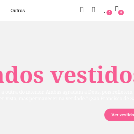
Outros
0
0
 vestidos
rior. Ambas agradam a Deus, pois refletem uma
manecer na verdade.” (São Francisco de Sales)
Ver vestidos