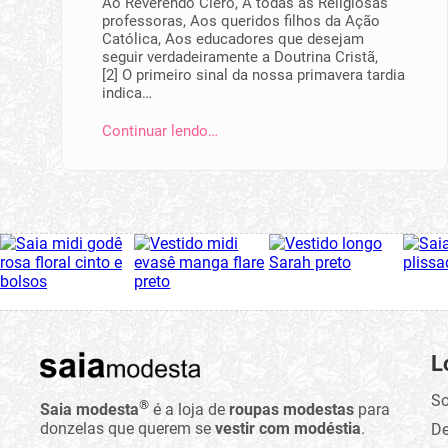
Ao Reverendo Clero, A todas as Religiosas
professoras, Aos queridos filhos da Ação
Católica, Aos educadores que desejam
seguir verdadeiramente a Doutrina Cristã,
[2] O primeiro sinal da nossa primavera tardia
indica…
Continuar lendo…
L
So
®
Saia modesta
é a loja de
roupas modestas
para
donzelas que querem se
vestir com modéstia
.
D