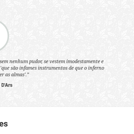
tem imodestamente e
tos de que o inferno
es