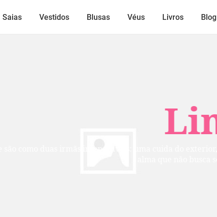
Saias
Vestidos
Blusas
Véus
Livros
Blog
Lindos
mãs inseparáveis: uma cuida do exterior, a outra do inte
alma que não busca ser vista, mas per