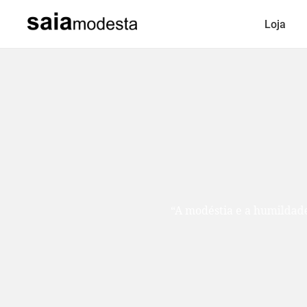
Loja
“A modéstia e a humildade são como duas ir