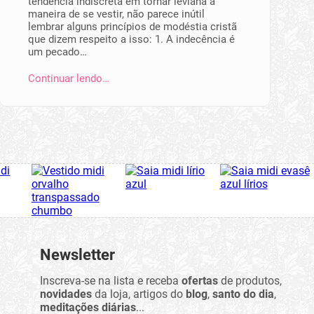
tendência indiscreta em tornar leviana a
maneira de se vestir, não parece inútil
lembrar alguns princípios de modéstia cristã
que dizem respeito a isso: 1. A indecência é
um pecado…
Continuar lendo…
Newsletter
Inscreva-se na lista e receba
ofertas
de produtos,
novidades
da loja, artigos do
blog
,
santo do dia
,
meditações diárias
...