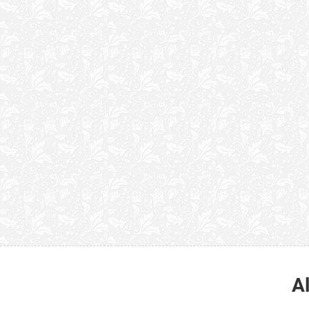
“Quão horrenda é 
anunciam publicame
A