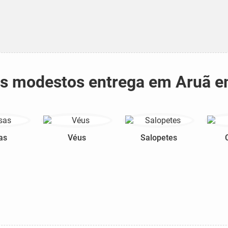
dos modestos entrega em Aruã 
as
Véus
Salopetes