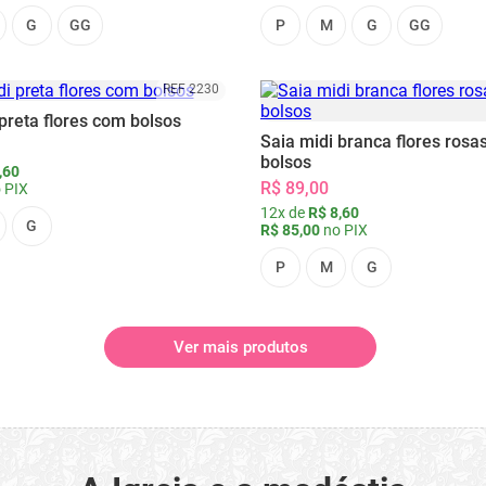
G
GG
P
M
G
GG
REF 2230
preta flores com bolsos
Saia midi branca flores rosa
bolsos
,60
R$ 89,00
 PIX
12x de
R$ 8,60
G
R$ 85,00
no PIX
P
M
G
Ver mais produtos