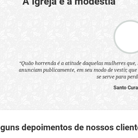
A Igreja e a modéstia
a atitude daquelas mulheres que, sem nenhum pudor, se ves
nte, em seu modo de vestir, que 'que são infames instrumen
se serve para perder as almas'.”
Santo Cura D'Ars
lguns depoimentos de nossos client