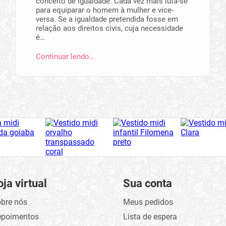
conceito de igualdade. Cada vez mais luta-se
para equiparar o homem à mulher e vice-
versa. Se a igualdade pretendida fosse em
relação aos direitos civis, cuja necessidade
é…
Continuar lendo…
oja virtual
Sua conta
bre nós
Meus pedidos
epoimentos
Lista de espera