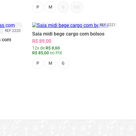
P
M
G
GG
REF 2221
REF 2220
Saia midi bege cargo com bolsos
s com
R$ 89,00
12x de
R$ 8,60
R$ 85,00
no PIX
P
M
G