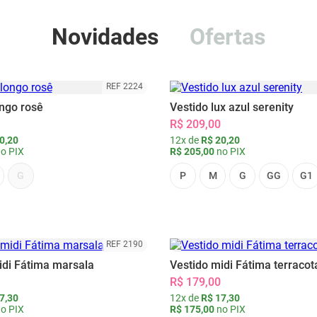
Novidades
Ofertas
REF 2224
ongo rosê
Vestido lux azul serenity
R$ 209,00
0,20
12x de
R$ 20,20
o PIX
R$ 205,00
no PIX
G
P
M
G
GG
G1
REF 2190
idi Fátima marsala
Vestido midi Fátima terracot
R$ 179,00
7,30
12x de
R$ 17,30
o PIX
R$ 175,00
no PIX