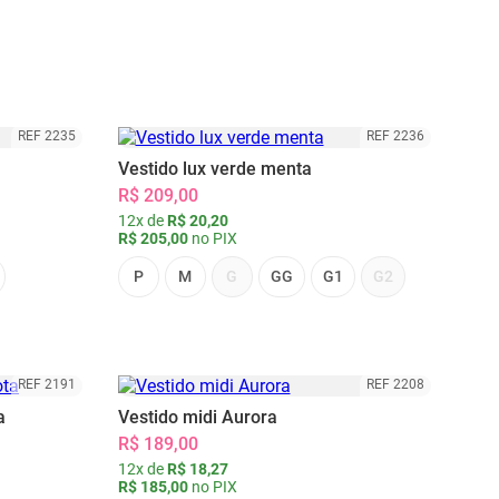
REF 2235
REF 2236
Vestido lux verde menta
R$ 209,00
12x de
R$ 20,20
R$ 205,00
no PIX
P
M
G
GG
G1
G2
REF 2191
REF 2208
a
Vestido midi Aurora
R$ 189,00
12x de
R$ 18,27
R$ 185,00
no PIX