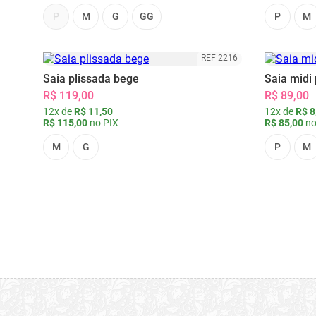
P
M
G
GG
P
M
REF 2216
Saia plissada bege
Saia midi 
R$ 119,00
R$ 89,00
12x de
R$ 11,50
12x de
R$ 8
R$ 115,00
no PIX
R$ 85,00
no
M
G
P
M