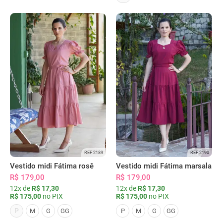
REF 2189
REF 2190
Vestido midi Fátima rosê
Vestido midi Fátima marsala
R$ 179,00
R$ 179,00
12x de
R$ 17,30
12x de
R$ 17,30
R$ 175,00
no PIX
R$ 175,00
no PIX
P
M
G
GG
P
M
G
GG