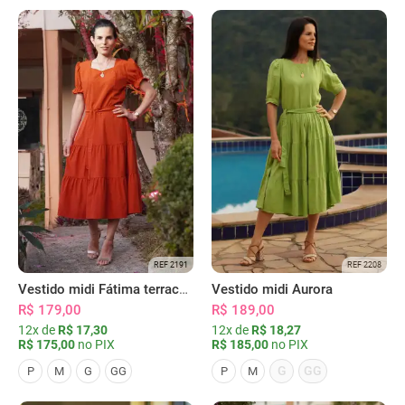
REF 2191
REF 2208
Vestido midi Fátima terracota
Vestido midi Aurora
R$ 179,00
R$ 189,00
12x de
R$ 17,30
12x de
R$ 18,27
R$ 175,00
no PIX
R$ 185,00
no PIX
G
GG
P
M
G
GG
P
M