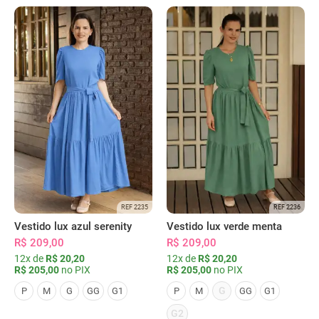
REF 2235
REF 2236
Vestido lux azul serenity
Vestido lux verde menta
R$ 209,00
R$ 209,00
12x de
R$ 20,20
12x de
R$ 20,20
R$ 205,00
no PIX
R$ 205,00
no PIX
G
P
M
G
GG
G1
P
M
GG
G1
G2