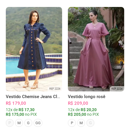
REF 2226
REF 2224
Vestido Chemise Jeans Clássica Serena
Vestido longo rosê
R$ 179,00
R$ 209,00
12x de
R$ 17,30
12x de
R$ 20,20
R$ 175,00
no PIX
R$ 205,00
no PIX
P
G
M
G
GG
P
M