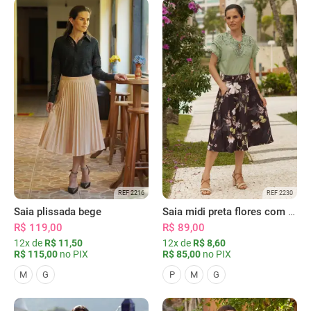
REF 2216
REF 2230
Saia plissada bege
Saia midi preta flores com bolsos
R$ 119,00
R$ 89,00
12x de
R$ 11,50
12x de
R$ 8,60
R$ 115,00
no PIX
R$ 85,00
no PIX
M
G
P
M
G