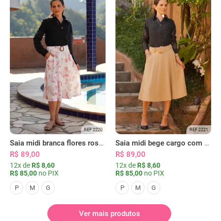
REF 2220
REF 2221
Saia midi branca flores rosas com bolsos
Saia midi bege cargo com bolsos
R$ 89,00
R$ 89,00
12x de
R$ 8,60
12x de
R$ 8,60
R$ 85,00
no PIX
R$ 85,00
no PIX
P
M
G
P
M
G
Ver mais produtos