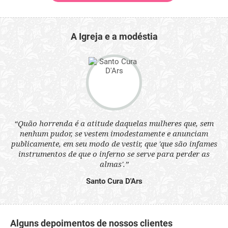
A Igreja e a modéstia
 a
“Quão horrenda é a atitude daquelas mulheres que, sem
“N
s
nenhum pudor, se vestem imodestamente e anunciam
q
ne.
publicamente, em seu modo de vestir, que 'que são infames
ou
instrumentos de que o inferno se serve para perder as
aq
almas'.”
Santo Cura D'Ars
Alguns depoimentos de nossos clientes