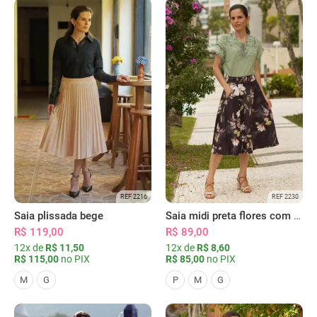
REF 2216
REF 2230
Saia plissada bege
Saia midi preta flores com bolsos
R$ 119,00
R$ 89,00
12x de
R$ 11,50
12x de
R$ 8,60
R$ 115,00
no PIX
R$ 85,00
no PIX
M
G
P
M
G