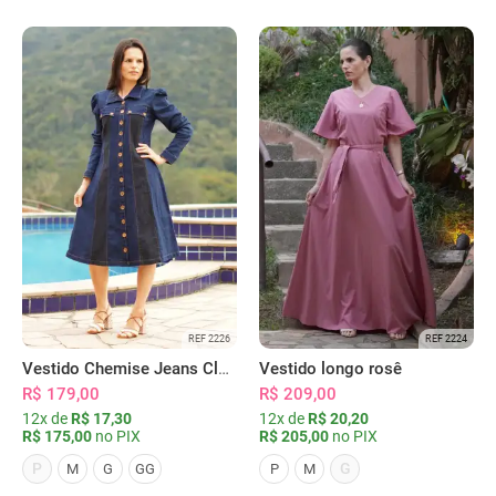
REF 2226
REF 2224
Vestido Chemise Jeans Clássica Serena
Vestido longo rosê
R$ 179,00
R$ 209,00
12x de
R$ 17,30
12x de
R$ 20,20
R$ 175,00
no PIX
R$ 205,00
no PIX
P
G
M
G
GG
P
M