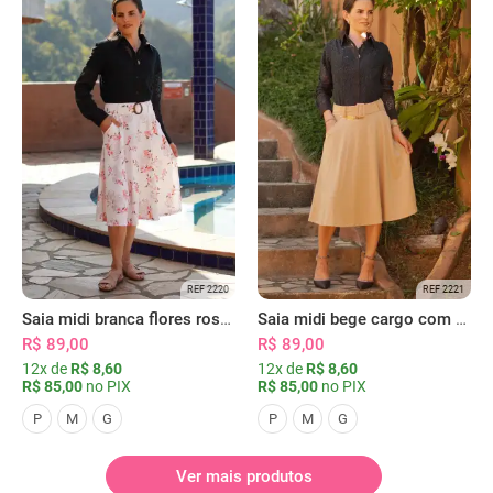
REF 2220
REF 2221
Saia midi branca flores rosas com bolsos
Saia midi bege cargo com bolsos
R$ 89,00
R$ 89,00
12x de
R$ 8,60
12x de
R$ 8,60
R$ 85,00
no PIX
R$ 85,00
no PIX
P
M
G
P
M
G
Ver mais produtos