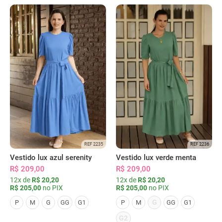
REF 2235
REF 2236
Vestido lux azul serenity
Vestido lux verde menta
R$ 209,00
R$ 209,00
12x de
R$ 20,20
12x de
R$ 20,20
R$ 205,00
no PIX
R$ 205,00
no PIX
G
P
M
G
GG
G1
P
M
GG
G1
G2