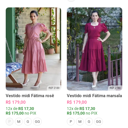
REF 2189
REF 2190
Vestido midi Fátima rosê
Vestido midi Fátima marsala
R$ 179,00
R$ 179,00
12x de
R$ 17,30
12x de
R$ 17,30
R$ 175,00
no PIX
R$ 175,00
no PIX
P
M
G
GG
P
M
G
GG