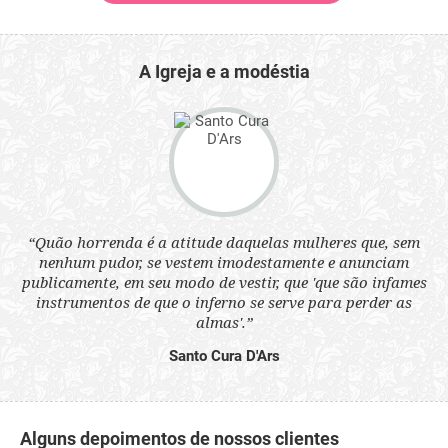
A Igreja e a modéstia
 a
“Quão horrenda é a atitude daquelas mulheres que, sem
“N
s
nenhum pudor, se vestem imodestamente e anunciam
q
ne.
publicamente, em seu modo de vestir, que 'que são infames
ou
instrumentos de que o inferno se serve para perder as
aq
almas'.”
Santo Cura D'Ars
Alguns depoimentos de nossos clientes