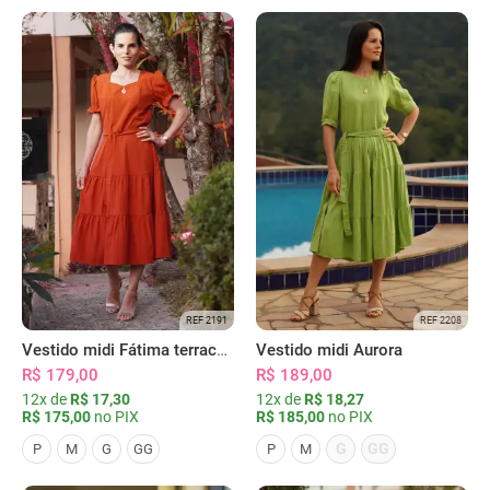
REF 2191
REF 2208
Vestido midi Fátima terracota
Vestido midi Aurora
R$ 179,00
R$ 189,00
12x de
R$ 17,30
12x de
R$ 18,27
R$ 175,00
no PIX
R$ 185,00
no PIX
G
GG
P
M
G
GG
P
M