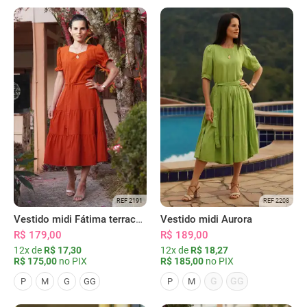
REF 2191
REF 2208
Vestido midi Fátima terracota
Vestido midi Aurora
R$ 179,00
R$ 189,00
12x de
R$ 17,30
12x de
R$ 18,27
R$ 175,00
no PIX
R$ 185,00
no PIX
G
GG
P
M
G
GG
P
M