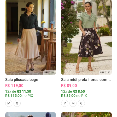
REF 2216
REF 2230
Saia plissada bege
Saia midi preta flores com bolsos
R$ 119,00
R$ 89,00
12x de
R$ 11,50
12x de
R$ 8,60
R$ 115,00
no PIX
R$ 85,00
no PIX
M
G
P
M
G