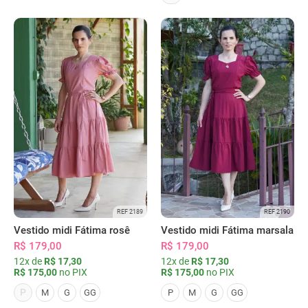
REF 2189
REF 2190
Vestido midi Fátima rosê
Vestido midi Fátima marsala
R$ 179,00
R$ 179,00
12x de
R$ 17,30
12x de
R$ 17,30
R$ 175,00
no PIX
R$ 175,00
no PIX
P
M
G
GG
P
M
G
GG