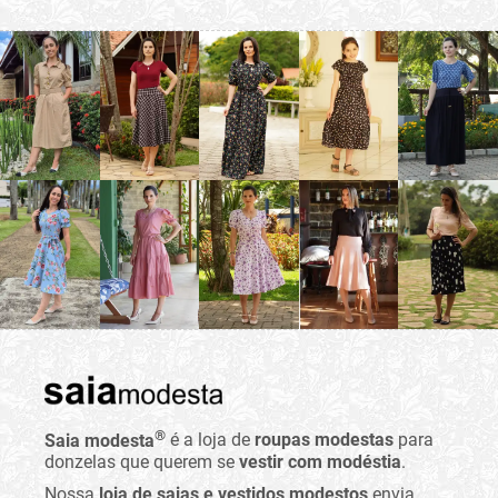
®
Saia modesta
é a loja de
roupas modestas
para
donzelas que querem se
vestir com modéstia
.
Nossa
loja de saias e vestidos modestos
envia