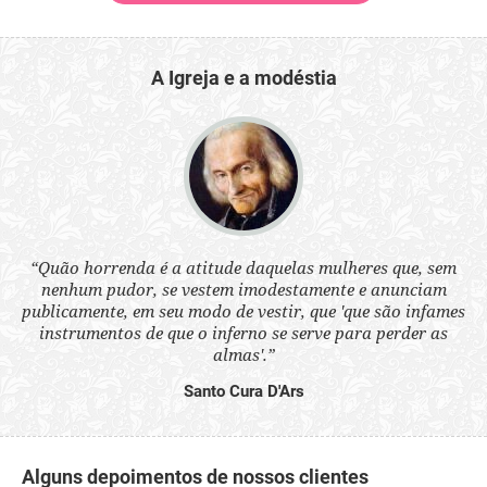
A Igreja e a modéstia
 a
“Quão horrenda é a atitude daquelas mulheres que, sem
“N
s
nenhum pudor, se vestem imodestamente e anunciam
q
ne.
publicamente, em seu modo de vestir, que 'que são infames
ou
instrumentos de que o inferno se serve para perder as
aq
almas'.”
Santo Cura D'Ars
Alguns depoimentos de nossos clientes