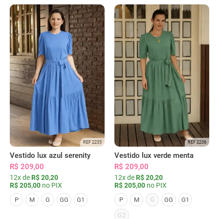
REF 2235
REF 2236
Vestido lux azul serenity
Vestido lux verde menta
R$ 209,00
R$ 209,00
12x de
R$ 20,20
12x de
R$ 20,20
R$ 205,00
no PIX
R$ 205,00
no PIX
G
P
M
G
GG
G1
P
M
GG
G1
G2