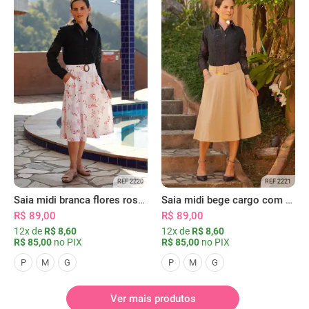
REF 2220
REF 2221
Saia midi branca flores rosas com bolsos
Saia midi bege cargo com bolsos
R$ 89,00
R$ 89,00
12x de
R$ 8,60
12x de
R$ 8,60
R$ 85,00
no PIX
R$ 85,00
no PIX
P
M
G
P
M
G
Ver mais produtos