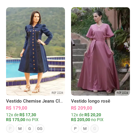
REF 2226
REF 2224
Vestido Chemise Jeans Clássica Serena
Vestido longo rosê
R$ 179,00
R$ 209,00
12x de
R$ 17,30
12x de
R$ 20,20
R$ 175,00
no PIX
R$ 205,00
no PIX
P
G
M
G
GG
P
M