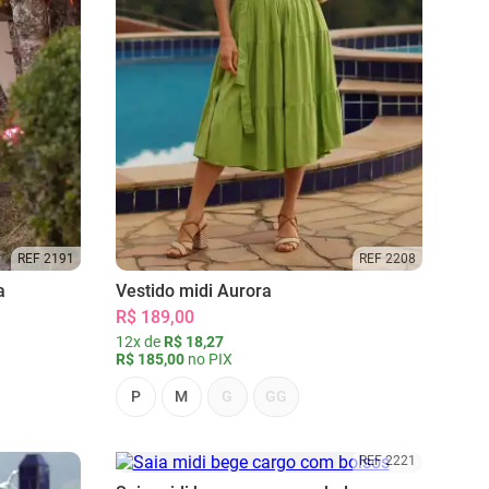
REF 2191
REF 2208
a
Vestido midi Aurora
R$ 189,00
12x de
R$ 18,27
R$ 185,00
no PIX
P
M
G
GG
REF 2221