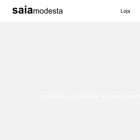
Loja
“A modéstia e a humildade são como duas ir