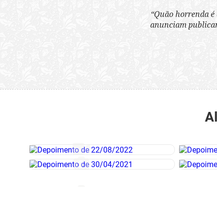
“Quão horrenda é 
anunciam publicame
A