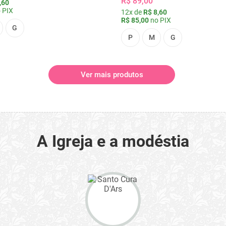
R$ 89,00
,60
 PIX
12x de
R$ 8,60
R$ 85,00
no PIX
G
P
M
G
Ver mais produtos
A Igreja e a modéstia