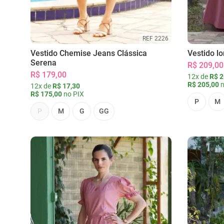
REF 2226
Vestido Chemise Jeans Clássica
Vestido l
Serena
R$ 209,00
R$ 179,00
12x de
R$ 2
R$ 205,00
n
12x de
R$ 17,30
R$ 175,00
no PIX
P
M
P
M
G
GG