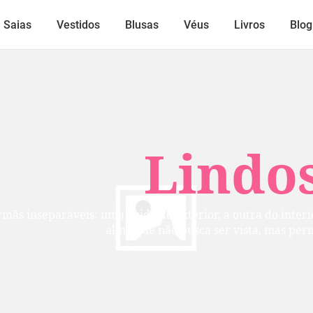
Saias
Vestidos
Blusas
Véus
Livros
Blog
Lindos
mãs inseparáveis: uma cuida do exterior, a outra do inte
alma que não busca ser vista, mas per