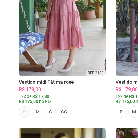
REF 2189
Vestido midi Fátima rosê
Vestido m
R$ 179,00
R$ 179,00
12x de
R$ 17,30
12x de
R$ 1
R$ 175,00
no PIX
R$ 175,00
n
P
M
G
GG
P
M