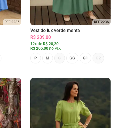
REF 2235
REF 2236
Vestido lux verde menta
R$ 209,00
12x de
R$ 20,20
R$ 205,00
no PIX
P
M
G
GG
G1
G2