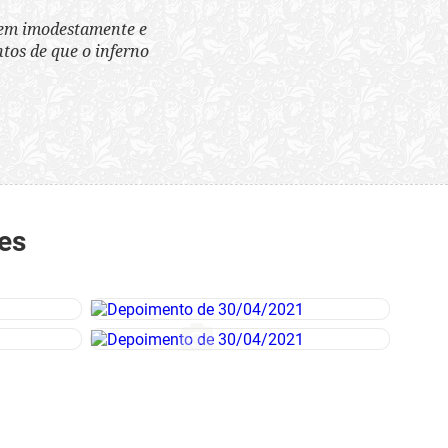
tem imodestamente e
tos de que o inferno
es