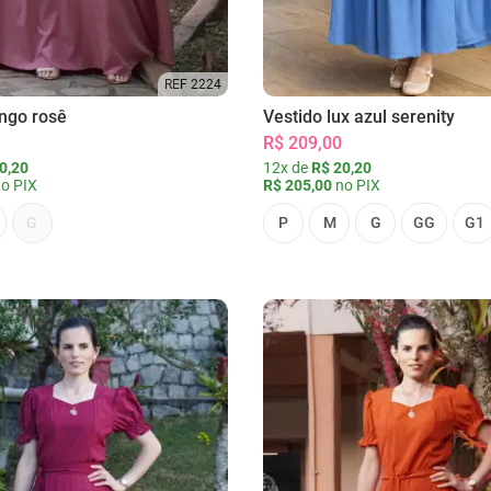
REF 2224
ongo rosê
Vestido lux azul serenity
R$ 209,00
0,20
12x de
R$ 20,20
o PIX
R$ 205,00
no PIX
G
P
M
G
GG
G1