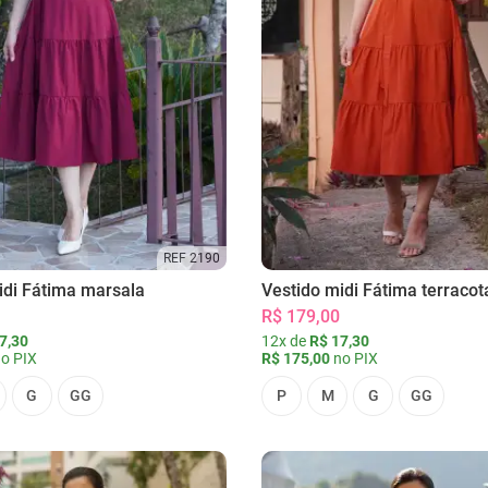
REF 2190
idi Fátima marsala
Vestido midi Fátima terracot
R$ 179,00
7,30
12x de
R$ 17,30
o PIX
R$ 175,00
no PIX
G
GG
P
M
G
GG