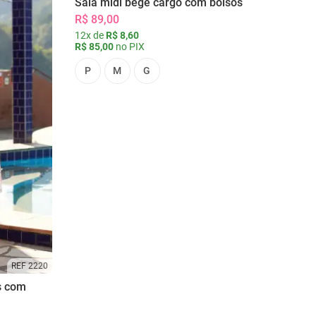
Saia midi bege cargo com bolsos
R$ 89,00
12x de
R$ 8,60
R$ 85,00
no PIX
P
M
G
REF 2220
s com