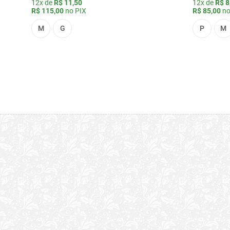
12x de
R$ 11,50
12x de
R$ 8
R$ 115,00
no PIX
R$ 85,00
no
M
G
P
M