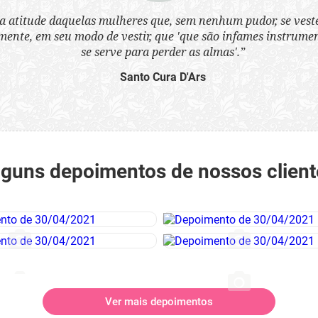
a atitude daquelas mulheres que, sem nenhum pudor, se ves
nte, em seu modo de vestir, que 'que são infames instrumen
se serve para perder as almas'.”
Santo Cura D'Ars
lguns depoimentos de nossos client
Ver mais depoimentos