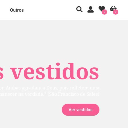
Outros
0
0
 vestidos
rior. Ambas agradam a Deus, pois refletem uma
manecer na verdade.” (São Francisco de Sales)
Ver vestidos