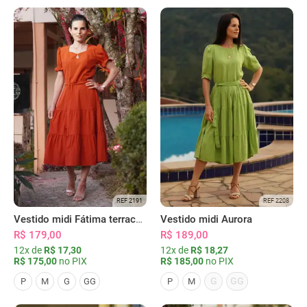
REF 2191
REF 2208
Vestido midi Fátima terracota
Vestido midi Aurora
R$ 179,00
R$ 189,00
12x de
R$ 17,30
12x de
R$ 18,27
R$ 175,00
no PIX
R$ 185,00
no PIX
G
GG
P
M
G
GG
P
M