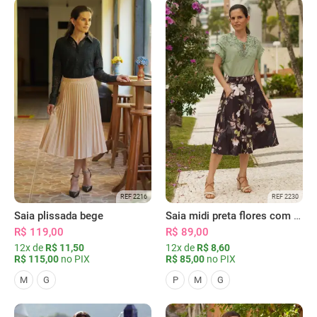
REF 2216
REF 2230
Saia plissada bege
Saia midi preta flores com bolsos
R$ 119,00
R$ 89,00
12x de
R$ 11,50
12x de
R$ 8,60
R$ 115,00
no PIX
R$ 85,00
no PIX
M
G
P
M
G