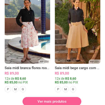
REF 2220
REF 2221
Saia midi branca flores rosas com bolsos
Saia midi bege cargo com bolsos
R$ 89,00
R$ 89,00
12x de
R$ 8,60
12x de
R$ 8,60
R$ 85,00
no PIX
R$ 85,00
no PIX
P
M
G
P
M
G
Ver mais produtos