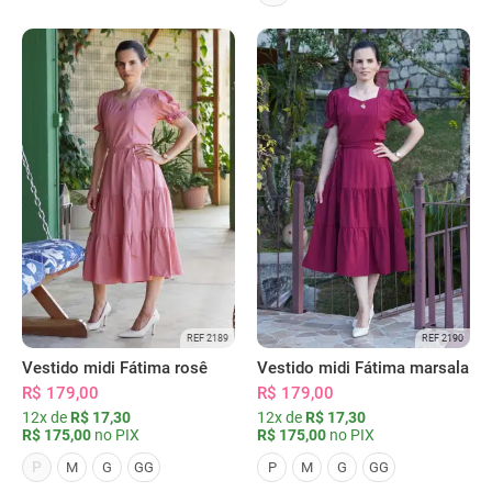
REF 2189
REF 2190
Vestido midi Fátima rosê
Vestido midi Fátima marsala
R$ 179,00
R$ 179,00
12x de
R$ 17,30
12x de
R$ 17,30
R$ 175,00
no PIX
R$ 175,00
no PIX
P
M
G
GG
P
M
G
GG