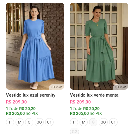
REF 2235
REF 2236
Vestido lux azul serenity
Vestido lux verde menta
R$ 209,00
R$ 209,00
12x de
R$ 20,20
12x de
R$ 20,20
R$ 205,00
no PIX
R$ 205,00
no PIX
G
P
M
G
GG
G1
P
M
GG
G1
G2