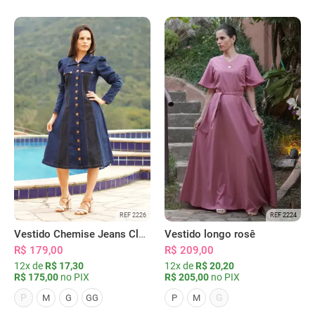
REF 2226
REF 2224
Vestido Chemise Jeans Clássica Serena
Vestido longo rosê
R$ 179,00
R$ 209,00
12x de
R$ 17,30
12x de
R$ 20,20
R$ 175,00
no PIX
R$ 205,00
no PIX
P
G
M
G
GG
P
M