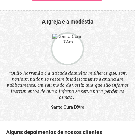
A Igreja e a modéstia
 a
“Quão horrenda é a atitude daquelas mulheres que, sem
“N
s
nenhum pudor, se vestem imodestamente e anunciam
q
ne.
publicamente, em seu modo de vestir, que 'que são infames
ou
instrumentos de que o inferno se serve para perder as
aq
almas'.”
Santo Cura D'Ars
Alguns depoimentos de nossos clientes