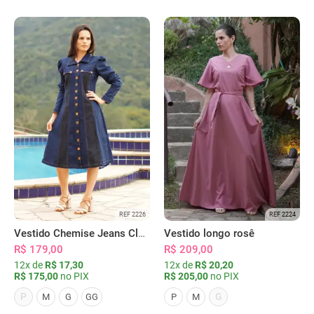
REF 2226
REF 2224
Vestido Chemise Jeans Clássica Serena
Vestido longo rosê
R$ 179,00
R$ 209,00
12x de
R$ 17,30
12x de
R$ 20,20
R$ 175,00
no PIX
R$ 205,00
no PIX
P
G
M
G
GG
P
M