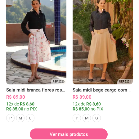
REF 2220
REF 2221
Saia midi branca flores rosas com bolsos
Saia midi bege cargo com bolsos
R$ 89,00
R$ 89,00
12x de
R$ 8,60
12x de
R$ 8,60
R$ 85,00
no PIX
R$ 85,00
no PIX
P
M
G
P
M
G
Ver mais produtos