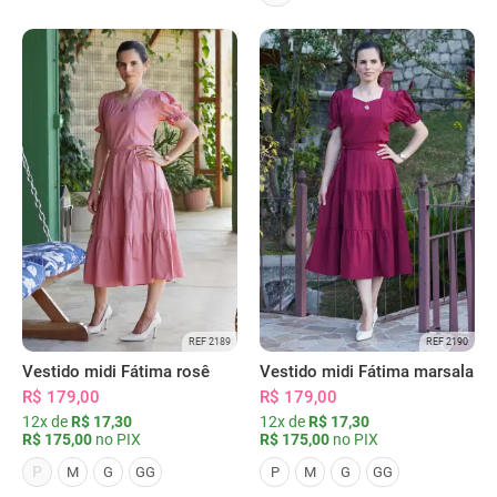
REF 2189
REF 2190
Vestido midi Fátima rosê
Vestido midi Fátima marsala
R$ 179,00
R$ 179,00
12x de
R$ 17,30
12x de
R$ 17,30
R$ 175,00
no PIX
R$ 175,00
no PIX
P
M
G
GG
P
M
G
GG