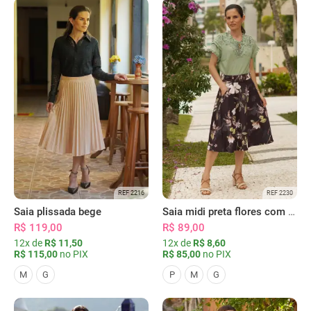
REF 2216
REF 2230
Saia plissada bege
Saia midi preta flores com bolsos
R$ 119,00
R$ 89,00
12x de
R$ 11,50
12x de
R$ 8,60
R$ 115,00
no PIX
R$ 85,00
no PIX
M
G
P
M
G