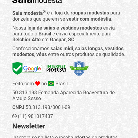
®
Saia modesta
é a loja de
roupas modestas
para
donzelas que querem se
vestir com modéstia
.
Nossa
loja de saias e vestidos modestos
envia
para todo o
Brasil
e envia especialmente para
Belchior Alto
em
Gaspar, SC
.
Confeccionamos
saias midi
,
saias longas
,
vestidos
modestos
,
véus
entre outros produtos de qualidade.
Feito com
no
Brasil.
50.313.193 Fernanda Aparecida Boaventura de
Araujo Sesso
CNPJ
50.313.193/0001-09
(11) 981017437
Newsletter
Inscreva-se na lista e receba
ofertas
de produtos,