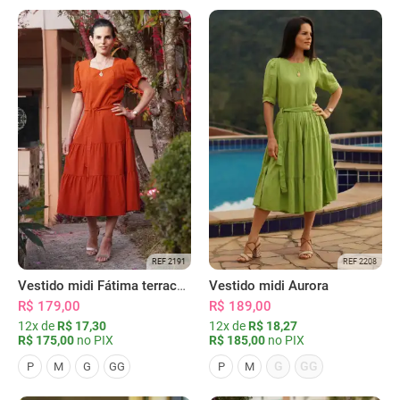
REF 2191
REF 2208
Vestido midi Fátima terracota
Vestido midi Aurora
R$ 179,00
R$ 189,00
12x de
R$ 17,30
12x de
R$ 18,27
R$ 175,00
no PIX
R$ 185,00
no PIX
G
GG
P
M
G
GG
P
M