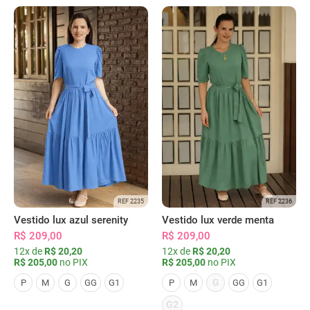
REF 2235
REF 2236
Vestido lux azul serenity
Vestido lux verde menta
R$ 209,00
R$ 209,00
12x de
R$ 20,20
12x de
R$ 20,20
R$ 205,00
no PIX
R$ 205,00
no PIX
G
P
M
G
GG
G1
P
M
GG
G1
G2