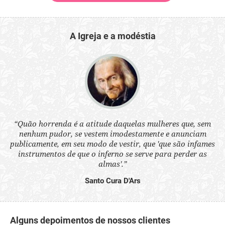
A Igreja e a modéstia
 a
“Quão horrenda é a atitude daquelas mulheres que, sem
“N
s
nenhum pudor, se vestem imodestamente e anunciam
q
ne.
publicamente, em seu modo de vestir, que 'que são infames
ou
instrumentos de que o inferno se serve para perder as
aq
almas'.”
Santo Cura D'Ars
Alguns depoimentos de nossos clientes