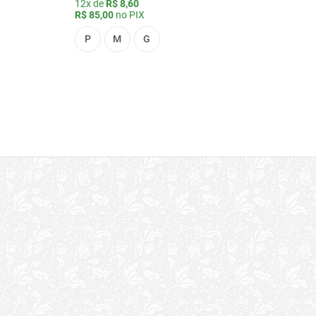
12x de
R$ 8,60
R$ 85,00
no PIX
P
M
G