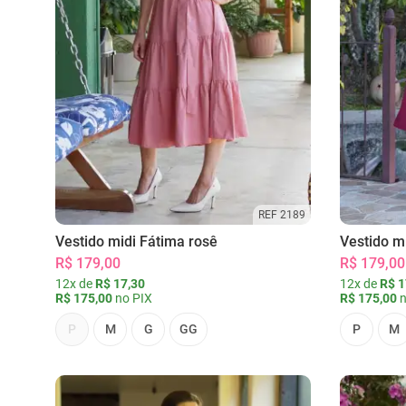
REF 2189
Vestido midi Fátima rosê
Vestido m
R$ 179,00
R$ 179,00
12x de
R$ 17,30
12x de
R$ 1
R$ 175,00
no PIX
R$ 175,00
n
P
M
G
GG
P
M