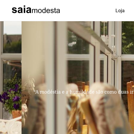
Loja
“A modéstia e a humildade são como duas ir