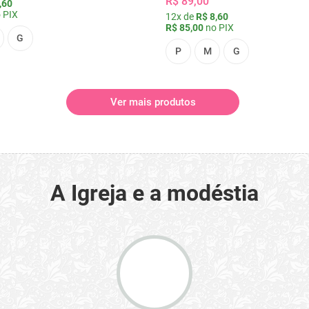
R$ 89,00
,60
 PIX
12x de
R$ 8,60
R$ 85,00
no PIX
G
P
M
G
Ver mais produtos
A Igreja e a modéstia