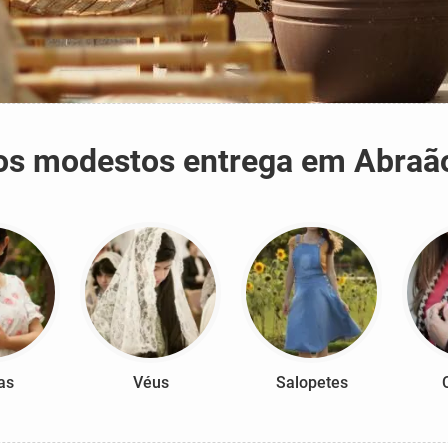
idos modestos entrega em Abraão
as
Véus
Salopetes