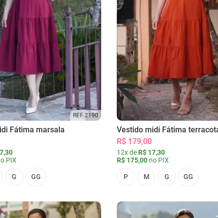
REF 2190
idi Fátima marsala
Vestido midi Fátima terracot
R$ 179,00
7,30
12x de
R$ 17,30
o PIX
R$ 175,00
no PIX
G
GG
P
M
G
GG