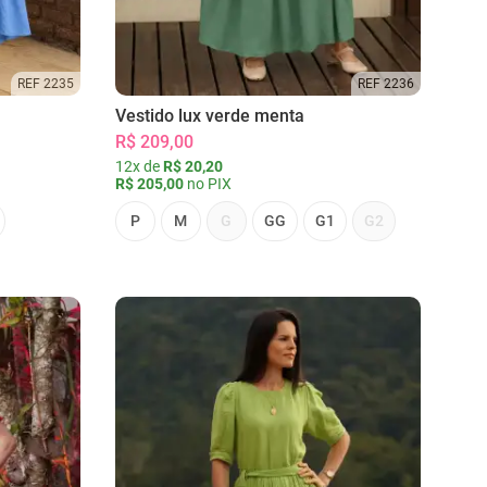
REF 2235
REF 2236
Vestido lux verde menta
R$ 209,00
12x de
R$ 20,20
R$ 205,00
no PIX
P
M
G
GG
G1
G2