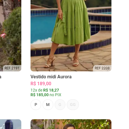
REF 2191
REF 2208
a
Vestido midi Aurora
R$ 189,00
12x de
R$ 18,27
R$ 185,00
no PIX
P
M
G
GG