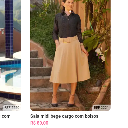
REF 2220
REF 2221
s com
Saia midi bege cargo com bolsos
R$ 89,00