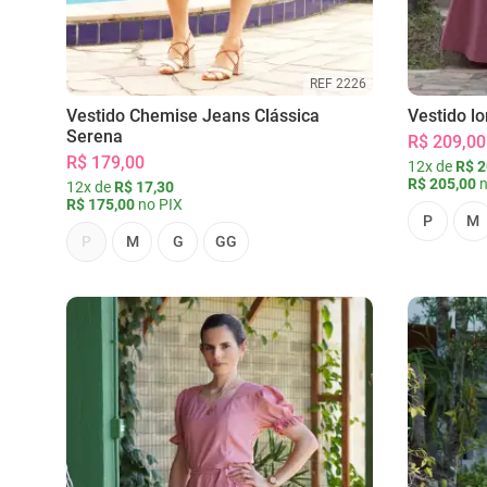
REF 2226
Vestido Chemise Jeans Clássica
Vestido l
Serena
R$ 209,00
R$ 179,00
12x de
R$ 2
R$ 205,00
n
12x de
R$ 17,30
R$ 175,00
no PIX
P
M
P
M
G
GG