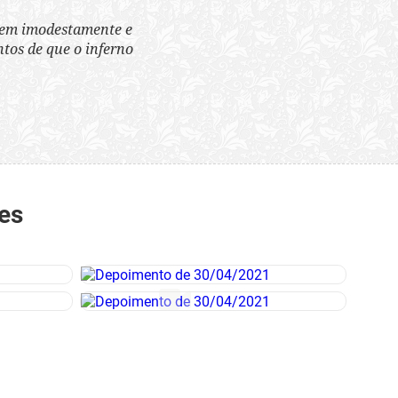
tem imodestamente e
tos de que o inferno
es