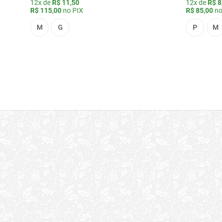
12x de
R$ 11,50
12x de
R$ 8
R$ 115,00
no PIX
R$ 85,00
no
M
G
P
M