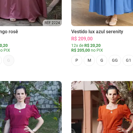
REF 2224
ongo rosê
Vestido lux azul serenity
R$ 209,00
0,20
12x de
R$ 20,20
o PIX
R$ 205,00
no PIX
G
P
M
G
GG
G1