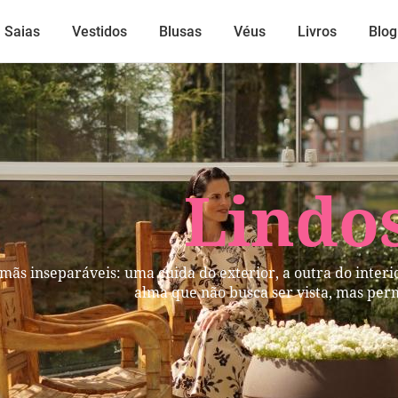
Saias
Vestidos
Blusas
Véus
Livros
Blog
Lindos
mãs inseparáveis: uma cuida do exterior, a outra do inter
alma que não busca ser vista, mas per