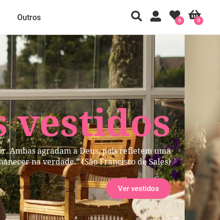
Outros
0
0
 vestidos
ior. Ambas agradam a Deus, pois refletem uma
manecer na verdade.” (São Francisco de Sales)
Ver vestidos