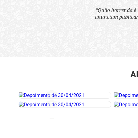
“Quão horrenda é 
anunciam publicame
A