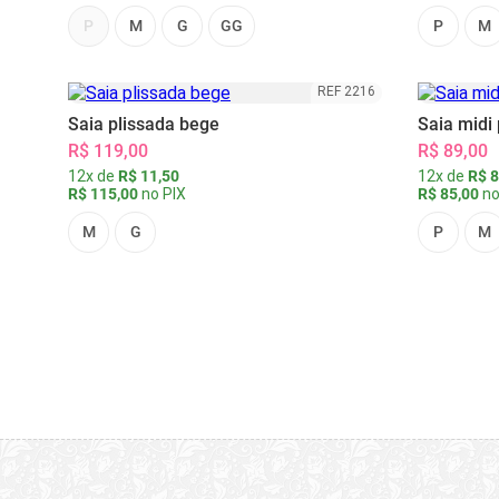
P
M
G
GG
P
M
REF 2216
Saia plissada bege
Saia midi 
R$ 119,00
R$ 89,00
12x de
R$ 11,50
12x de
R$ 8
R$ 115,00
no PIX
R$ 85,00
no
M
G
P
M