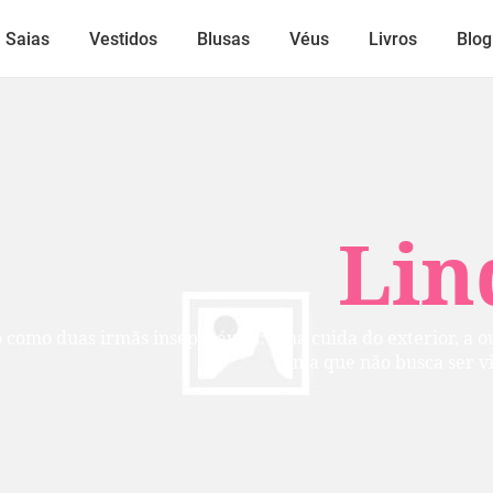
Saias
Vestidos
Blusas
Véus
Livros
Blog
Lindos
mãs inseparáveis: uma cuida do exterior, a outra do inte
alma que não busca ser vista, mas per