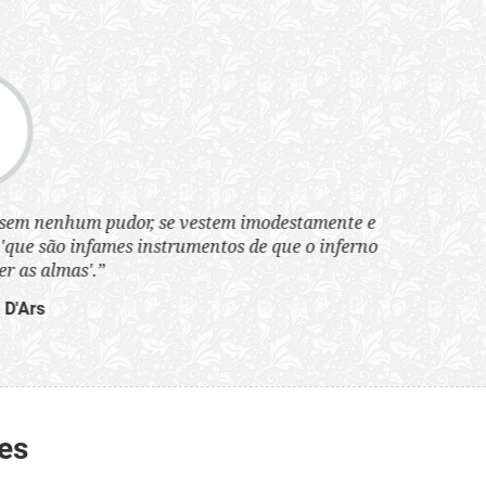
tem imodestamente e
tos de que o inferno
es