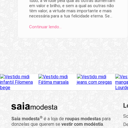
tudo; a virtude pela qual as outras aumentam
em valor e brilho, e sem a qual as outras não
têm valor; a virtude mais importante e mais
necessária para a tua felicidade eterna. Se…
Continuar lendo…
L
So
®
Saia modesta
é a loja de
roupas modestas
para
donzelas que querem se
vestir com modéstia
.
D