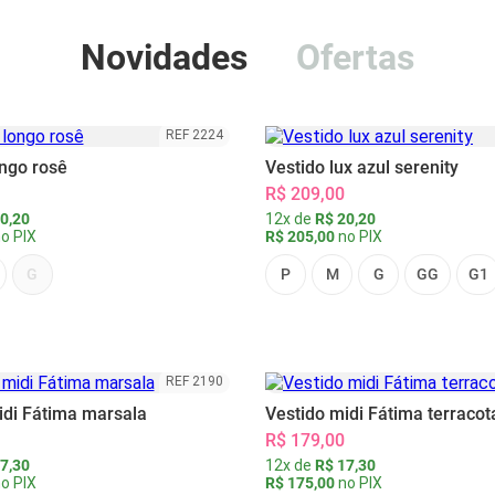
Novidades
Ofertas
REF 2224
ongo rosê
Vestido lux azul serenity
R$ 209,00
0,20
12x de
R$ 20,20
o PIX
R$ 205,00
no PIX
G
P
M
G
GG
G1
REF 2190
idi Fátima marsala
Vestido midi Fátima terracot
R$ 179,00
7,30
12x de
R$ 17,30
o PIX
R$ 175,00
no PIX