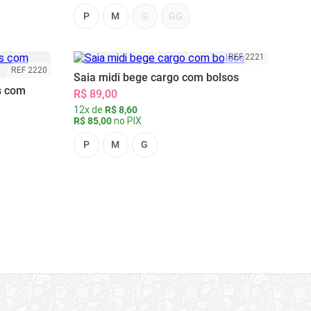
P
M
G
GG
REF 2221
REF 2220
Saia midi bege cargo com bolsos
s com
R$ 89,00
12x de
R$ 8,60
R$ 85,00
no PIX
P
M
G