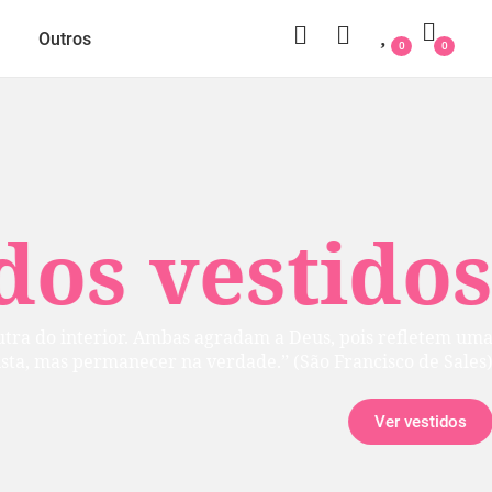
Outros
0
0
 vestidos
rior. Ambas agradam a Deus, pois refletem uma
manecer na verdade.” (São Francisco de Sales)
Ver vestidos