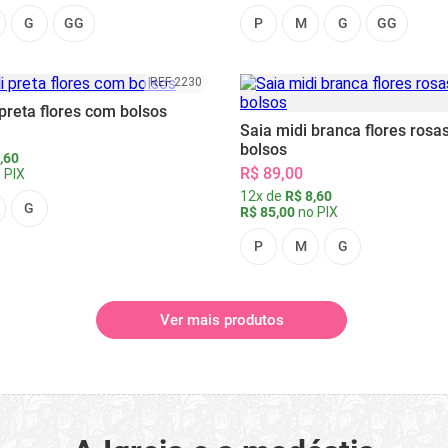
G
GG
P
M
G
GG
REF 2230
preta flores com bolsos
Saia midi branca flores rosa
bolsos
,60
R$ 89,00
 PIX
12x de
R$ 8,60
G
R$ 85,00
no PIX
P
M
G
Ver mais produtos