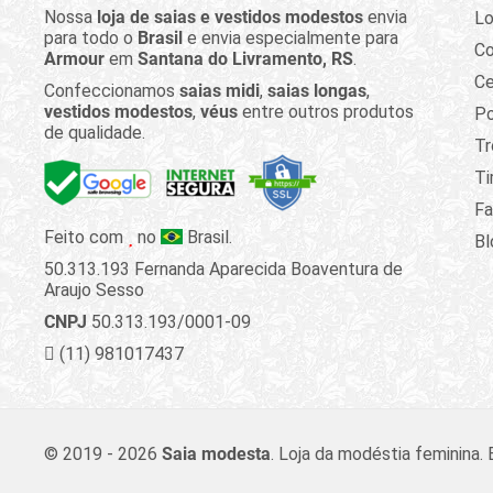
Nossa
loja de saias e vestidos modestos
envia
Lo
para todo o
Brasil
e envia especialmente para
C
Armour
em
Santana do Livramento, RS
.
Ce
Confeccionamos
saias midi
,
saias longas
,
vestidos modestos
,
véus
entre outros produtos
Po
de qualidade.
Tr
Ti
Fa
Feito com
no
Brasil.
Bl
50.313.193 Fernanda Aparecida Boaventura de
Araujo Sesso
CNPJ
50.313.193/0001-09
(11) 981017437
© 2019 - 2026
Saia modesta
.
Loja da modéstia feminina.