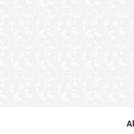
“Quão horrenda é 
anunciam publicame
A