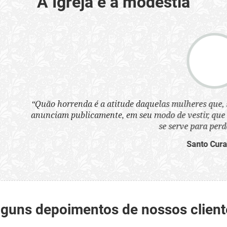
A Igreja e a modéstia
a atitude daquelas mulheres que, sem nenhum pudor, se ves
nte, em seu modo de vestir, que 'que são infames instrumen
se serve para perder as almas'.”
Santo Cura D'Ars
lguns depoimentos de nossos client