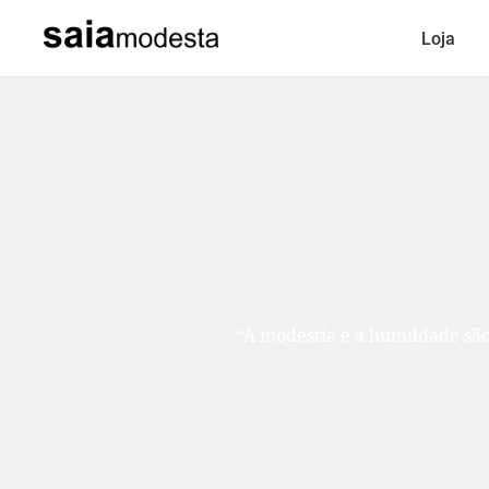
Loja
“A modéstia e a humildade são como duas ir