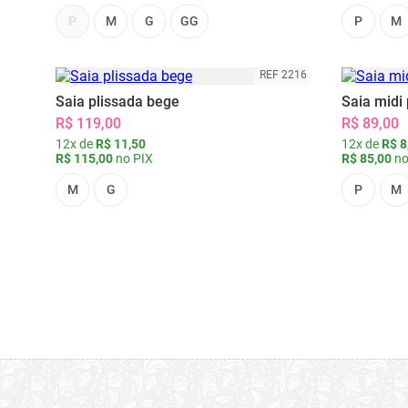
P
M
G
GG
P
M
REF 2216
Saia plissada bege
Saia midi 
R$ 119,00
R$ 89,00
12x de
R$ 11,50
12x de
R$ 8
R$ 115,00
no PIX
R$ 85,00
no
M
G
P
M