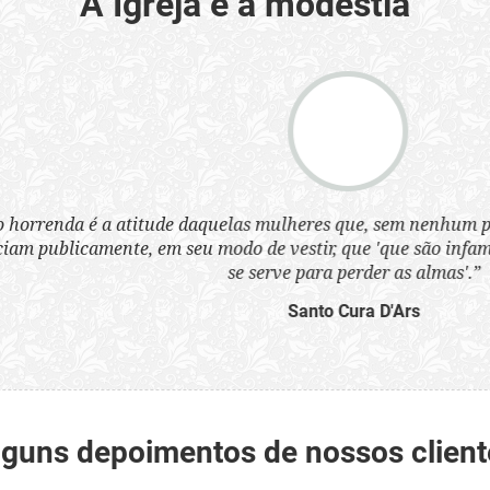
A Igreja e a modéstia
a atitude daquelas mulheres que, sem nenhum pudor, se ves
nte, em seu modo de vestir, que 'que são infames instrumen
se serve para perder as almas'.”
Santo Cura D'Ars
lguns depoimentos de nossos client