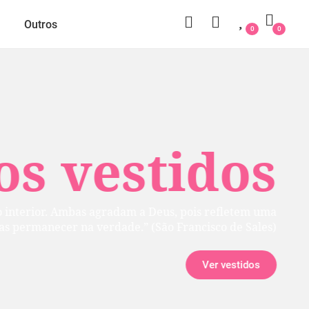
Outros
0
0
 vestidos
rior. Ambas agradam a Deus, pois refletem uma
manecer na verdade.” (São Francisco de Sales)
Ver vestidos