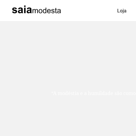
Loja
“A modéstia e a humildade são como duas ir