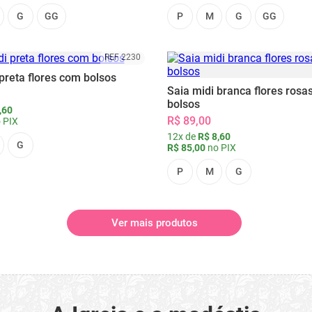
G
GG
P
M
G
GG
REF 2230
preta flores com bolsos
Saia midi branca flores rosa
bolsos
,60
R$ 89,00
 PIX
12x de
R$ 8,60
G
R$ 85,00
no PIX
P
M
G
Ver mais produtos