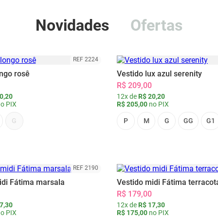
Novidades
Ofertas
REF 2224
ongo rosê
Vestido lux azul serenity
R$ 209,00
0,20
12x de
R$ 20,20
o PIX
R$ 205,00
no PIX
G
P
M
G
GG
G1
REF 2190
idi Fátima marsala
Vestido midi Fátima terracot
R$ 179,00
7,30
12x de
R$ 17,30
o PIX
R$ 175,00
no PIX