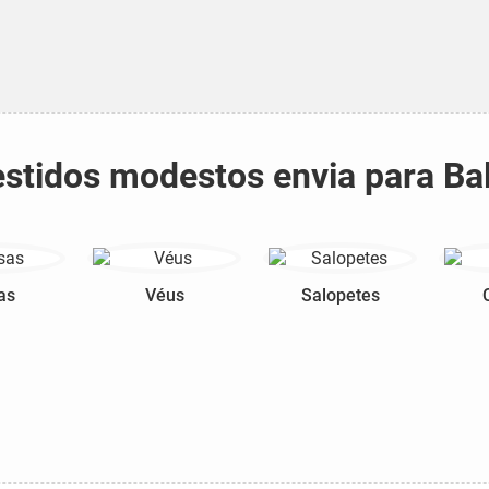
estidos modestos envia para Ba
as
Véus
Salopetes