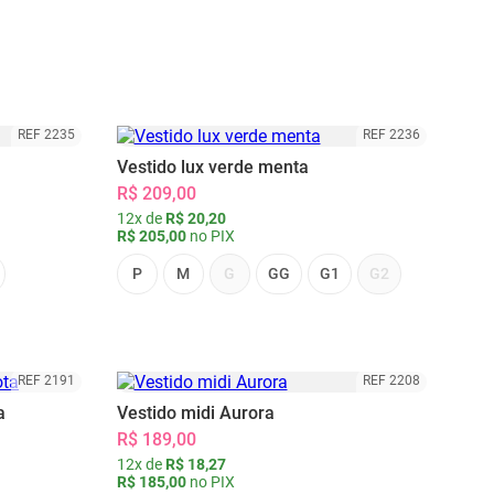
REF 2235
REF 2236
Vestido lux verde menta
R$ 209,00
12x de
R$ 20,20
R$ 205,00
no PIX
P
M
G
GG
G1
G2
REF 2191
REF 2208
a
Vestido midi Aurora
R$ 189,00
12x de
R$ 18,27
R$ 185,00
no PIX