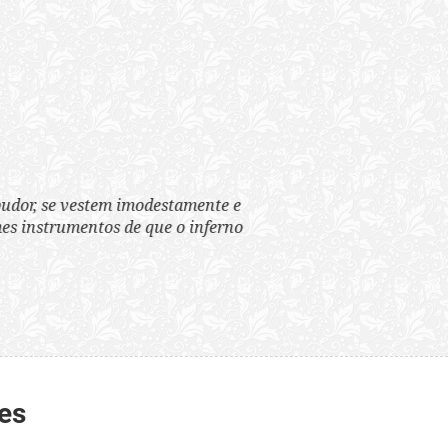
tem imodestamente e
tos de que o inferno
es