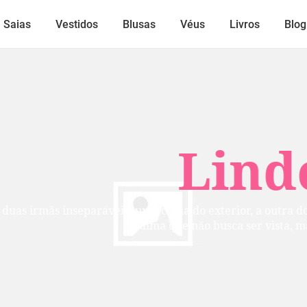
Saias
Vestidos
Blusas
Véus
Livros
Blog
Lindos
mãs inseparáveis: uma cuida do exterior, a outra do inte
alma que não busca ser vista, mas per