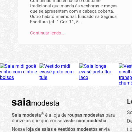
Comunhão mantenha-se o costume
tradicional que manda às senhoras e moças
que se apresentem com a cabeça coberta.
Outro hábito imemorial, fundado na Sagrada
Escritura (cf. 1 Cor. 11, 5…
Continuar lendo…
L
So
®
Saia modesta
é a loja de
roupas modestas
para
donzelas que querem se
vestir com modéstia
.
D
Nossa
loja de saias e vestidos modestos
envia
Lo