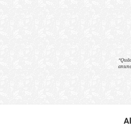
“Quão horrenda é 
anunciam publicame
A