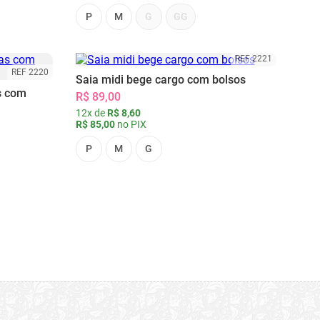
P
M
G
GG
REF 2221
REF 2220
Saia midi bege cargo com bolsos
s com
R$ 89,00
12x de
R$ 8,60
R$ 85,00
no PIX
P
M
G