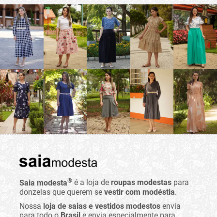
®
Saia modesta
é a loja de
roupas modestas
para
donzelas que querem se
vestir com modéstia
.
Nossa
loja de saias e vestidos modestos
envia
para todo o
Brasil
e envia especialmente para