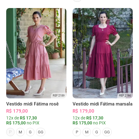
REF 2189
REF 2190
Vestido midi Fátima rosê
Vestido midi Fátima marsala
R$ 179,00
R$ 179,00
12x de
R$ 17,30
12x de
R$ 17,30
R$ 175,00
no PIX
R$ 175,00
no PIX
P
M
G
GG
P
M
G
GG