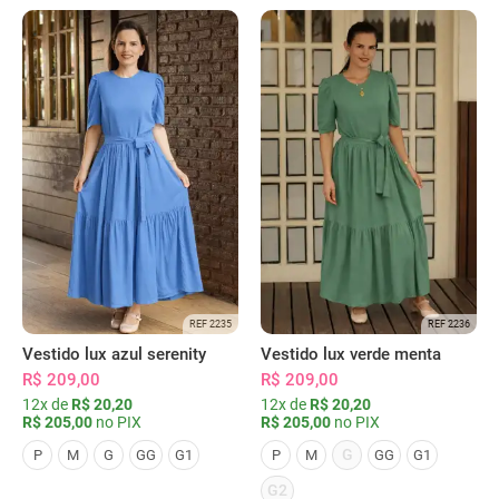
REF 2235
REF 2236
Vestido lux azul serenity
Vestido lux verde menta
R$ 209,00
R$ 209,00
12x de
R$ 20,20
12x de
R$ 20,20
R$ 205,00
no PIX
R$ 205,00
no PIX
G
P
M
G
GG
G1
P
M
GG
G1
G2