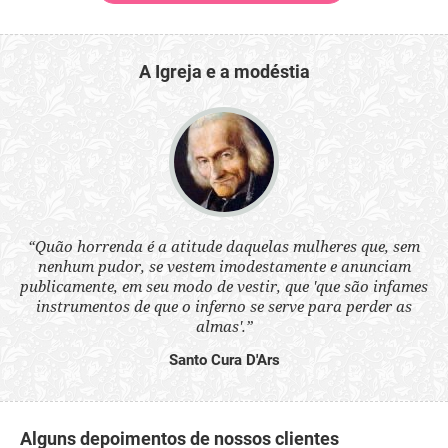
A Igreja e a modéstia
 a
“Quão horrenda é a atitude daquelas mulheres que, sem
“N
s
nenhum pudor, se vestem imodestamente e anunciam
q
ne.
publicamente, em seu modo de vestir, que 'que são infames
ou
instrumentos de que o inferno se serve para perder as
aq
almas'.”
Santo Cura D'Ars
Alguns depoimentos de nossos clientes