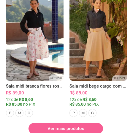
REF 2220
REF 2221
Saia midi branca flores rosas com bolsos
Saia midi bege cargo com bolsos
R$ 89,00
R$ 89,00
12x de
R$ 8,60
12x de
R$ 8,60
R$ 85,00
no PIX
R$ 85,00
no PIX
P
M
G
P
M
G
Ver mais produtos