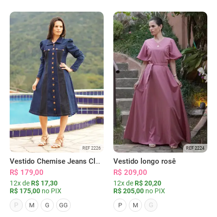
REF 2226
REF 2224
Vestido Chemise Jeans Clássica Serena
Vestido longo rosê
R$ 179,00
R$ 209,00
12x de
R$ 17,30
12x de
R$ 20,20
R$ 175,00
no PIX
R$ 205,00
no PIX
P
G
M
G
GG
P
M