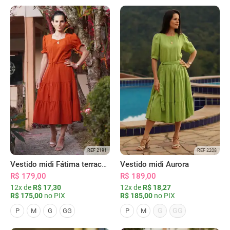
REF 2191
REF 2208
Vestido midi Fátima terracota
Vestido midi Aurora
R$ 179,00
R$ 189,00
12x de
R$ 17,30
12x de
R$ 18,27
R$ 175,00
no PIX
R$ 185,00
no PIX
G
GG
P
M
G
GG
P
M