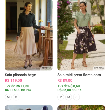
REF 2216
REF 2230
Saia plissada bege
Saia midi preta flores com bolsos
R$ 119,00
R$ 89,00
12x de
R$ 11,50
12x de
R$ 8,60
R$ 115,00
no PIX
R$ 85,00
no PIX
M
G
P
M
G