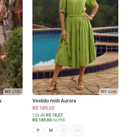
REF 2191
REF 2208
a
Vestido midi Aurora
R$ 189,00
12x de
R$ 18,27
R$ 185,00
no PIX
P
M
G
GG