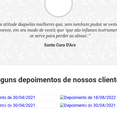
a atitude daquelas mulheres que, sem nenhum pudor, se ves
nte, em seu modo de vestir, que 'que são infames instrumen
se serve para perder as almas'.”
Santo Cura D'Ars
lguns depoimentos de nossos client