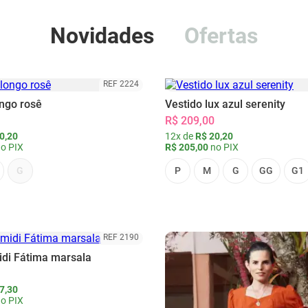
Novidades
Ofertas
REF 2224
ongo rosê
Vestido lux azul serenity
R$ 209,00
0,20
12x de
R$ 20,20
o PIX
R$ 205,00
no PIX
G
P
M
G
GG
G1
REF 2190
idi Fátima marsala
7,30
o PIX