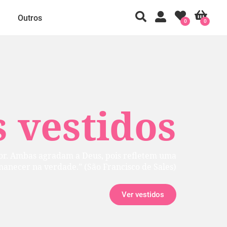
Outros
0
0
 vestidos
rior. Ambas agradam a Deus, pois refletem uma
manecer na verdade.” (São Francisco de Sales)
Ver vestidos