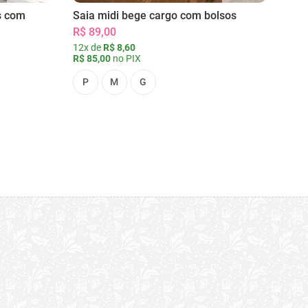
s com
Saia midi bege cargo com bolsos
R$ 89,00
12x de
R$ 8,60
R$ 85,00
no PIX
P
M
G