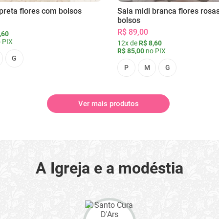
preta flores com bolsos
Saia midi branca flores rosa
bolsos
R$ 89,00
,60
 PIX
12x de
R$ 8,60
R$ 85,00
no PIX
G
P
M
G
Ver mais produtos
A Igreja e a modéstia