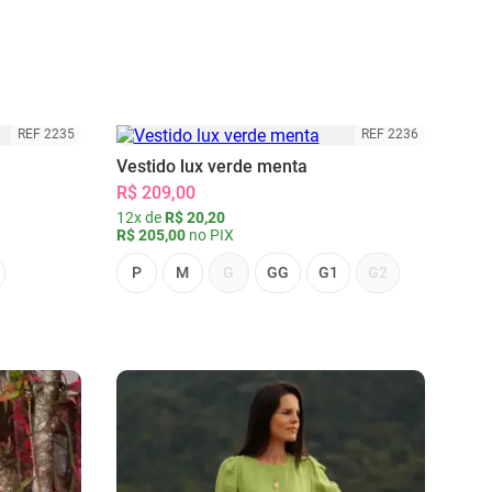
REF 2235
REF 2236
Vestido lux verde menta
R$ 209,00
12x de
R$ 20,20
R$ 205,00
no PIX
P
M
G
GG
G1
G2