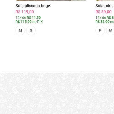
Saia plissada bege
Saia midi 
R$ 119,00
R$ 89,00
12x de
R$ 11,50
12x de
R$ 8
R$ 115,00
no PIX
R$ 85,00
no
M
G
P
M