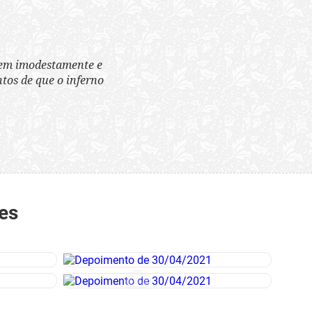
tem imodestamente e
tos de que o inferno
es