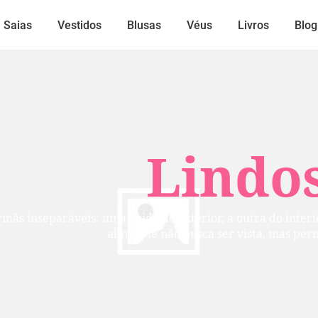
Saias
Vestidos
Blusas
Véus
Livros
Blog
Lindos
mãs inseparáveis: uma cuida do exterior, a outra do inte
alma que não busca ser vista, mas per