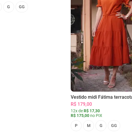
G
GG
Vestido midi Fátima terracot
R$ 179,00
12x de
R$ 17,30
R$ 175,00
no PIX
P
M
G
GG