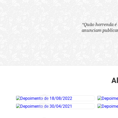
“Quão horrenda é 
anunciam publicame
A