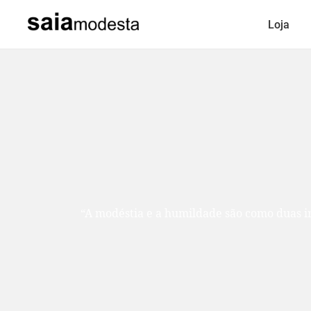
Loja
“A modéstia e a humildade são como duas ir