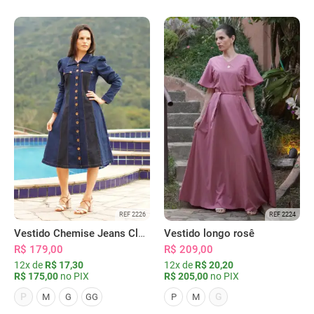
REF 2226
REF 2224
Vestido Chemise Jeans Clássica Serena
Vestido longo rosê
R$ 179,00
R$ 209,00
12x de
R$ 17,30
12x de
R$ 20,20
R$ 175,00
no PIX
R$ 205,00
no PIX
P
G
M
G
GG
P
M