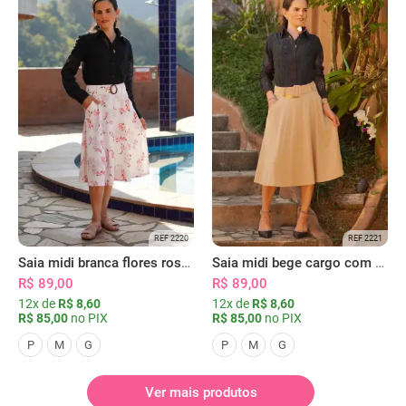
REF 2220
REF 2221
Saia midi branca flores rosas com bolsos
Saia midi bege cargo com bolsos
R$ 89,00
R$ 89,00
12x de
R$ 8,60
12x de
R$ 8,60
R$ 85,00
no PIX
R$ 85,00
no PIX
P
M
G
P
M
G
Ver mais produtos