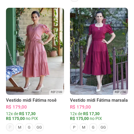
REF 2189
REF 2190
Vestido midi Fátima rosê
Vestido midi Fátima marsala
R$ 179,00
R$ 179,00
12x de
R$ 17,30
12x de
R$ 17,30
R$ 175,00
no PIX
R$ 175,00
no PIX
P
M
G
GG
P
M
G
GG