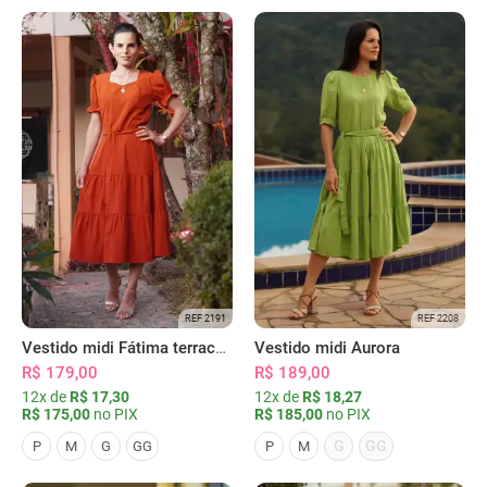
REF 2191
REF 2208
Vestido midi Fátima terracota
Vestido midi Aurora
R$ 179,00
R$ 189,00
12x de
R$ 17,30
12x de
R$ 18,27
R$ 175,00
no PIX
R$ 185,00
no PIX
G
GG
P
M
G
GG
P
M