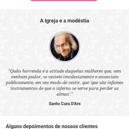
A Igreja e a modéstia
 a
“Quão horrenda é a atitude daquelas mulheres que, sem
“N
s
nenhum pudor, se vestem imodestamente e anunciam
q
ne.
publicamente, em seu modo de vestir, que 'que são infames
ou
instrumentos de que o inferno se serve para perder as
aq
almas'.”
Santo Cura D'Ars
Alguns depoimentos de nossos clientes