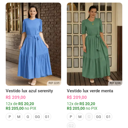
REF 2235
REF 2236
Vestido lux azul serenity
Vestido lux verde menta
R$ 209,00
R$ 209,00
12x de
R$ 20,20
12x de
R$ 20,20
R$ 205,00
no PIX
R$ 205,00
no PIX
G
P
M
G
GG
G1
P
M
GG
G1
G2