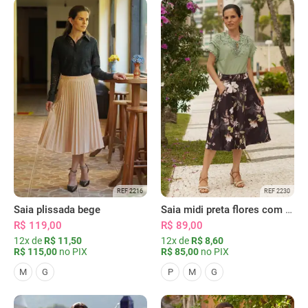
REF 2216
REF 2230
Saia plissada bege
Saia midi preta flores com bolsos
R$ 119,00
R$ 89,00
12x de
R$ 11,50
12x de
R$ 8,60
R$ 115,00
no PIX
R$ 85,00
no PIX
M
G
P
M
G