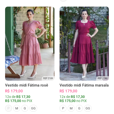
REF 2189
REF 2190
Vestido midi Fátima rosê
Vestido midi Fátima marsala
R$ 179,00
R$ 179,00
12x de
R$ 17,30
12x de
R$ 17,30
R$ 175,00
no PIX
R$ 175,00
no PIX
P
M
G
GG
P
M
G
GG