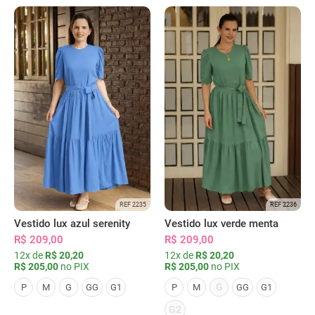
REF 2235
REF 2236
Vestido lux azul serenity
Vestido lux verde menta
R$ 209,00
R$ 209,00
12x de
R$ 20,20
12x de
R$ 20,20
R$ 205,00
no PIX
R$ 205,00
no PIX
G
P
M
G
GG
G1
P
M
GG
G1
G2