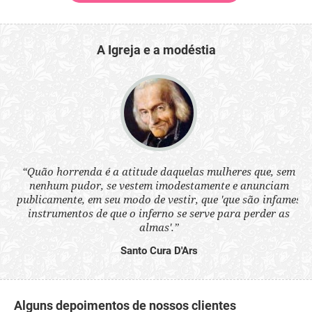
A Igreja e a modéstia
 a
“Quão horrenda é a atitude daquelas mulheres que, sem
“N
s
nenhum pudor, se vestem imodestamente e anunciam
q
ne.
publicamente, em seu modo de vestir, que 'que são infames
ou
instrumentos de que o inferno se serve para perder as
aq
almas'.”
Santo Cura D'Ars
Alguns depoimentos de nossos clientes