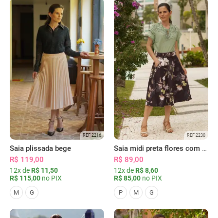
REF 2216
REF 2230
Saia plissada bege
Saia midi preta flores com bolsos
R$ 119,00
R$ 89,00
12x de
R$ 11,50
12x de
R$ 8,60
R$ 115,00
no PIX
R$ 85,00
no PIX
M
G
P
M
G