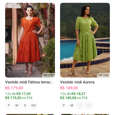
REF 2191
REF 2208
Vestido midi Fátima terracota
Vestido midi Aurora
R$ 179,00
R$ 189,00
12x de
R$ 17,30
12x de
R$ 18,27
R$ 175,00
no PIX
R$ 185,00
no PIX
G
GG
P
M
G
GG
P
M