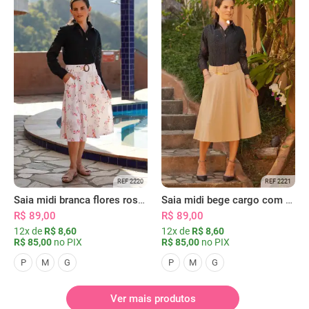
REF 2220
REF 2221
Saia midi branca flores rosas com bolsos
Saia midi bege cargo com bolsos
R$ 89,00
R$ 89,00
12x de
R$ 8,60
12x de
R$ 8,60
R$ 85,00
no PIX
R$ 85,00
no PIX
P
M
G
P
M
G
Ver mais produtos