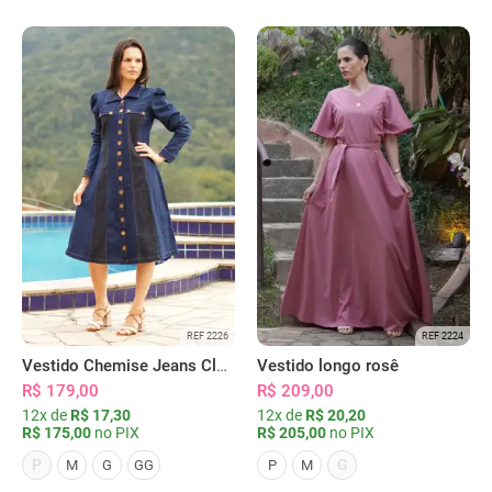
REF 2226
REF 2224
Vestido Chemise Jeans Clássica Serena
Vestido longo rosê
R$ 179,00
R$ 209,00
12x de
R$ 17,30
12x de
R$ 20,20
R$ 175,00
no PIX
R$ 205,00
no PIX
P
G
M
G
GG
P
M