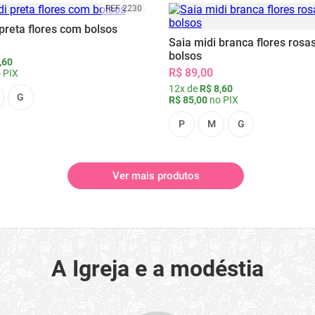
REF 2230
preta flores com bolsos
Saia midi branca flores rosa
bolsos
,60
R$ 89,00
 PIX
12x de
R$ 8,60
G
R$ 85,00
no PIX
P
M
G
Ver mais produtos
A Igreja e a modéstia