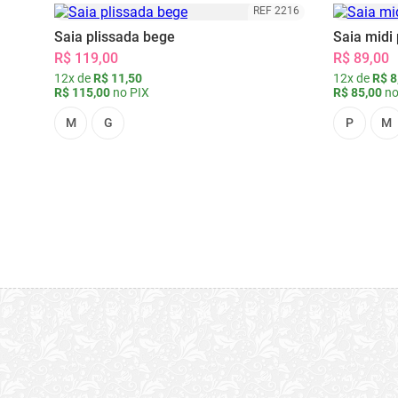
REF 2216
Saia plissada bege
Saia midi 
R$ 119,00
R$ 89,00
12x de
R$ 11,50
12x de
R$ 8
R$ 115,00
no PIX
R$ 85,00
no
M
G
P
M