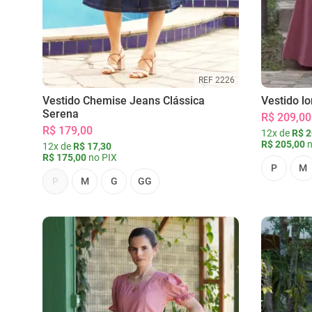
REF 2226
Vestido Chemise Jeans Clássica
Vestido l
Serena
R$ 209,00
R$ 179,00
12x de
R$ 2
R$ 205,00
n
12x de
R$ 17,30
R$ 175,00
no PIX
P
M
P
M
G
GG