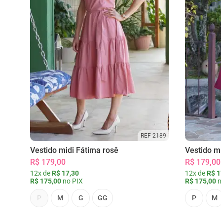
REF 2189
Vestido midi Fátima rosê
Vestido m
R$ 179,00
R$ 179,00
12x de
R$ 17,30
12x de
R$ 1
R$ 175,00
no PIX
R$ 175,00
n
P
M
G
GG
P
M