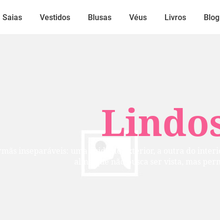
Saias
Vestidos
Blusas
Véus
Livros
Blog
Lindos
mãs inseparáveis: uma cuida do exterior, a outra do inte
alma que não busca ser vista, mas per