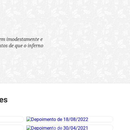
tem imodestamente e
tos de que o inferno
es