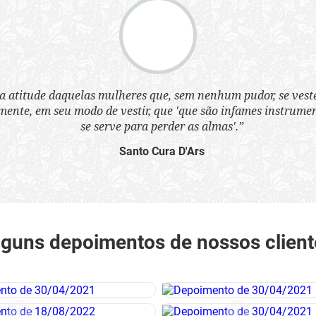
a atitude daquelas mulheres que, sem nenhum pudor, se ves
nte, em seu modo de vestir, que 'que são infames instrumen
se serve para perder as almas'.”
Santo Cura D'Ars
lguns depoimentos de nossos client