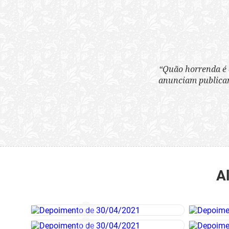
“Quão horrenda é 
anunciam publicame
A