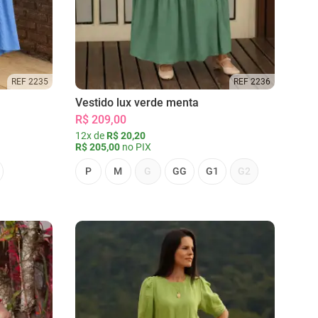
REF 2235
REF 2236
Vestido lux verde menta
R$ 209,00
12x de
R$ 20,20
R$ 205,00
no PIX
P
M
G
GG
G1
G2