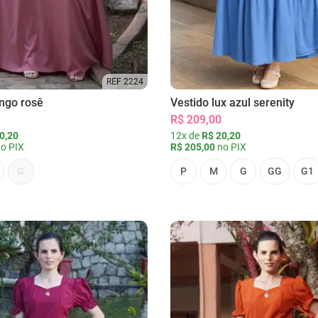
REF 2224
ongo rosê
Vestido lux azul serenity
R$ 209,00
0,20
12x de
R$ 20,20
o PIX
R$ 205,00
no PIX
G
P
M
G
GG
G1