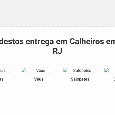
odestos entrega em Calheiros 
RJ
as
Véus
Salopetes