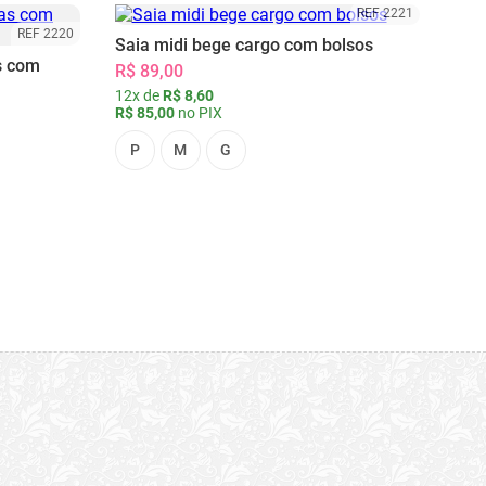
REF 2221
REF 2220
Saia midi bege cargo com bolsos
s com
R$ 89,00
12x de
R$ 8,60
R$ 85,00
no PIX
P
M
G