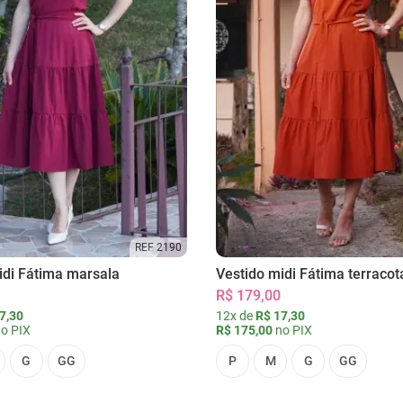
REF 2190
idi Fátima marsala
Vestido midi Fátima terracot
R$ 179,00
7,30
12x de
R$ 17,30
o PIX
R$ 175,00
no PIX
G
GG
P
M
G
GG