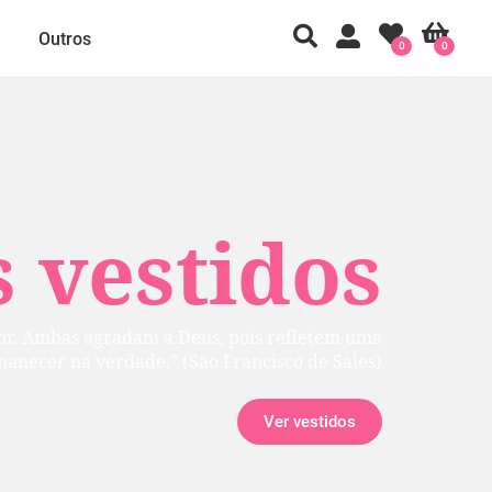
Outros
0
0
 vestidos
rior. Ambas agradam a Deus, pois refletem uma
manecer na verdade.” (São Francisco de Sales)
Ver vestidos