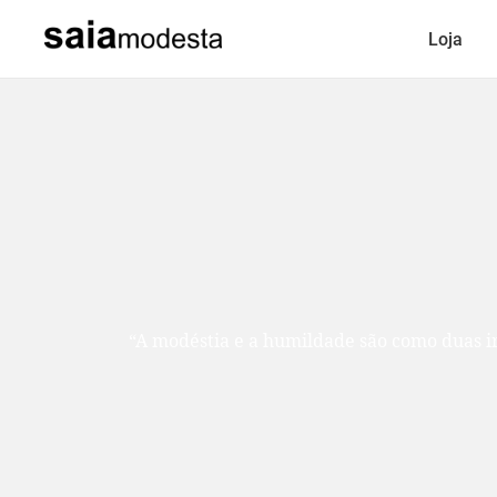
Loja
“A modéstia e a humildade são como duas ir