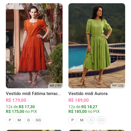
REF 2191
REF 2208
Vestido midi Fátima terracota
Vestido midi Aurora
R$ 179,00
R$ 189,00
12x de
R$ 17,30
12x de
R$ 18,27
R$ 175,00
no PIX
R$ 185,00
no PIX
G
GG
P
M
G
GG
P
M