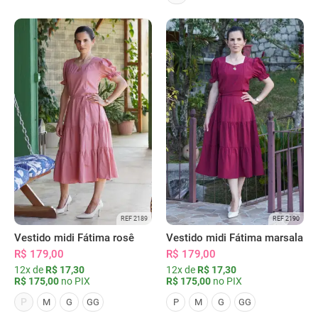
REF 2189
REF 2190
Vestido midi Fátima rosê
Vestido midi Fátima marsala
R$ 179,00
R$ 179,00
12x de
R$ 17,30
12x de
R$ 17,30
R$ 175,00
no PIX
R$ 175,00
no PIX
P
M
G
GG
P
M
G
GG