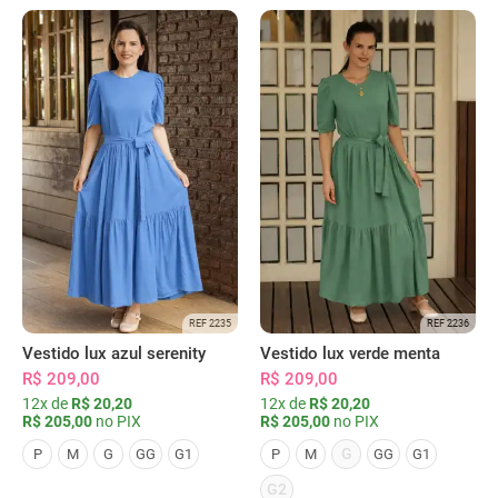
REF 2235
REF 2236
Vestido lux azul serenity
Vestido lux verde menta
R$ 209,00
R$ 209,00
12x de
R$ 20,20
12x de
R$ 20,20
R$ 205,00
no PIX
R$ 205,00
no PIX
G
P
M
G
GG
G1
P
M
GG
G1
G2