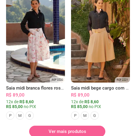
REF 2220
REF 2221
Saia midi branca flores rosas com bolsos
Saia midi bege cargo com bolsos
R$ 89,00
R$ 89,00
12x de
R$ 8,60
12x de
R$ 8,60
R$ 85,00
no PIX
R$ 85,00
no PIX
P
M
G
P
M
G
Ver mais produtos