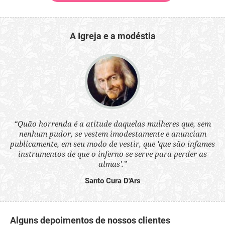
A Igreja e a modéstia
 a
“Quão horrenda é a atitude daquelas mulheres que, sem
“N
s
nenhum pudor, se vestem imodestamente e anunciam
q
ne.
publicamente, em seu modo de vestir, que 'que são infames
ou
instrumentos de que o inferno se serve para perder as
aq
almas'.”
Santo Cura D'Ars
Alguns depoimentos de nossos clientes