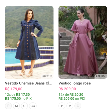
REF 2226
REF 2224
Vestido Chemise Jeans Clássica Serena
Vestido longo rosê
R$ 179,00
R$ 209,00
12x de
R$ 17,30
12x de
R$ 20,20
R$ 175,00
no PIX
R$ 205,00
no PIX
P
G
M
G
GG
P
M