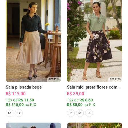
REF 2216
REF 2230
Saia plissada bege
Saia midi preta flores com bolsos
R$ 119,00
R$ 89,00
12x de
R$ 11,50
12x de
R$ 8,60
R$ 115,00
no PIX
R$ 85,00
no PIX
M
G
P
M
G