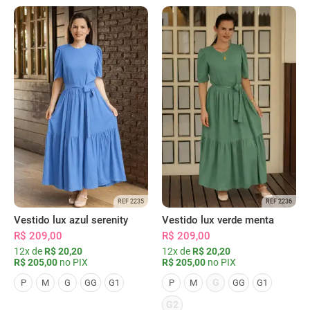
REF 2235
REF 2236
Vestido lux azul serenity
Vestido lux verde menta
R$ 209,00
R$ 209,00
12x de
R$ 20,20
12x de
R$ 20,20
R$ 205,00
no PIX
R$ 205,00
no PIX
G
P
M
G
GG
G1
P
M
GG
G1
G2