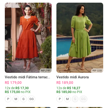
REF 2191
REF 2208
Vestido midi Fátima terracota
Vestido midi Aurora
R$ 179,00
R$ 189,00
12x de
R$ 17,30
12x de
R$ 18,27
R$ 175,00
no PIX
R$ 185,00
no PIX
G
GG
P
M
G
GG
P
M