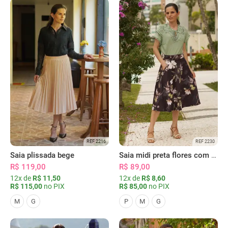
REF 2216
REF 2230
Saia plissada bege
Saia midi preta flores com bolsos
R$ 119,00
R$ 89,00
12x de
R$ 11,50
12x de
R$ 8,60
R$ 115,00
no PIX
R$ 85,00
no PIX
M
G
P
M
G