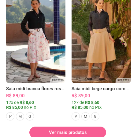
REF 2220
REF 2221
Saia midi branca flores rosas com bolsos
Saia midi bege cargo com bolsos
R$ 89,00
R$ 89,00
12x de
R$ 8,60
12x de
R$ 8,60
R$ 85,00
no PIX
R$ 85,00
no PIX
P
M
G
P
M
G
Ver mais produtos