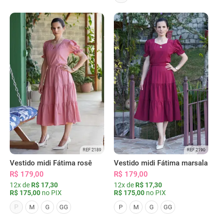
REF 2189
REF 2190
Vestido midi Fátima rosê
Vestido midi Fátima marsala
R$ 179,00
R$ 179,00
12x de
R$ 17,30
12x de
R$ 17,30
R$ 175,00
no PIX
R$ 175,00
no PIX
P
M
G
GG
P
M
G
GG