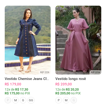
REF 2226
REF 2224
Vestido Chemise Jeans Clássica Serena
Vestido longo rosê
R$ 179,00
R$ 209,00
12x de
R$ 17,30
12x de
R$ 20,20
R$ 175,00
no PIX
R$ 205,00
no PIX
P
G
M
G
GG
P
M