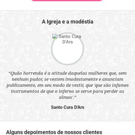
A Igreja e a modéstia
 a
“Quão horrenda é a atitude daquelas mulheres que, sem
“N
s
nenhum pudor, se vestem imodestamente e anunciam
q
ne.
publicamente, em seu modo de vestir, que 'que são infames
ou
instrumentos de que o inferno se serve para perder as
aq
almas'.”
Santo Cura D'Ars
Alguns depoimentos de nossos clientes