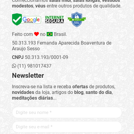
Confeccionamos
saias midi
,
saias longas
,
vestidos
modestos
,
véus
entre outros produtos de qualidade.
Feito com
no
Brasil.
50.313.193 Fernanda Aparecida Boaventura de
Araujo Sesso
CNPJ
50.313.193/0001-09
(11) 981017437
Newsletter
Inscreva-se na lista e receba
ofertas
de produtos,
novidades
da loja, artigos do
blog
,
santo do dia
,
meditações diárias
...