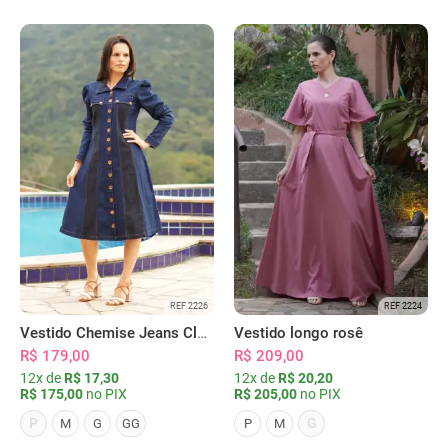
REF 2226
REF 2224
Vestido Chemise Jeans Clássica Serena
Vestido longo rosê
R$ 179,00
R$ 209,00
12x de
R$ 17,30
12x de
R$ 20,20
R$ 175,00
no PIX
R$ 205,00
no PIX
P
G
M
G
GG
P
M