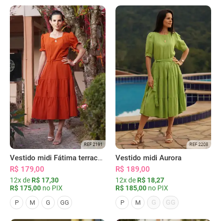
REF 2191
REF 2208
Vestido midi Fátima terracota
Vestido midi Aurora
R$ 179,00
R$ 189,00
12x de
R$ 17,30
12x de
R$ 18,27
R$ 175,00
no PIX
R$ 185,00
no PIX
G
GG
P
M
G
GG
P
M