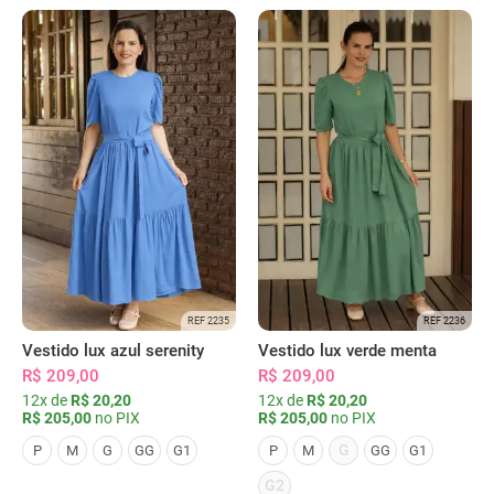
REF 2235
REF 2236
Vestido lux azul serenity
Vestido lux verde menta
R$ 209,00
R$ 209,00
12x de
R$ 20,20
12x de
R$ 20,20
R$ 205,00
no PIX
R$ 205,00
no PIX
G
P
M
G
GG
G1
P
M
GG
G1
G2