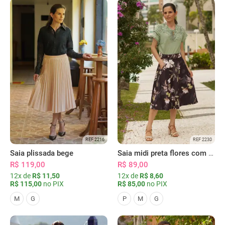
REF 2216
REF 2230
Saia plissada bege
Saia midi preta flores com bolsos
R$ 119,00
R$ 89,00
12x de
R$ 11,50
12x de
R$ 8,60
R$ 115,00
no PIX
R$ 85,00
no PIX
M
G
P
M
G