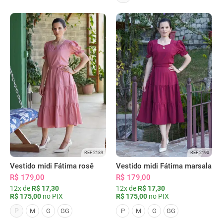
REF 2189
REF 2190
Vestido midi Fátima rosê
Vestido midi Fátima marsala
R$ 179,00
R$ 179,00
12x de
R$ 17,30
12x de
R$ 17,30
R$ 175,00
no PIX
R$ 175,00
no PIX
P
M
G
GG
P
M
G
GG