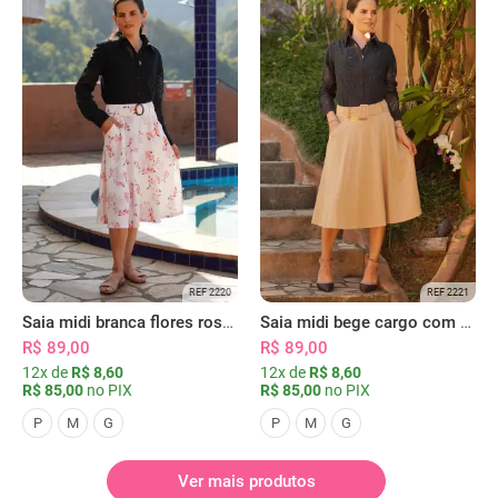
REF 2220
REF 2221
Saia midi branca flores rosas com bolsos
Saia midi bege cargo com bolsos
R$ 89,00
R$ 89,00
12x de
R$ 8,60
12x de
R$ 8,60
R$ 85,00
no PIX
R$ 85,00
no PIX
P
M
G
P
M
G
Ver mais produtos