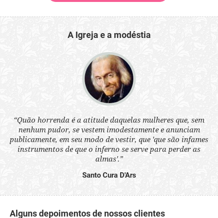
A Igreja e a modéstia
 a
“Quão horrenda é a atitude daquelas mulheres que, sem
“N
s
nenhum pudor, se vestem imodestamente e anunciam
q
ne.
publicamente, em seu modo de vestir, que 'que são infames
ou
instrumentos de que o inferno se serve para perder as
aq
almas'.”
Santo Cura D'Ars
Alguns depoimentos de nossos clientes