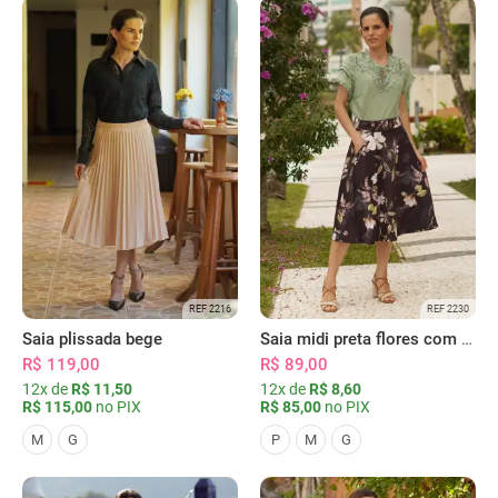
REF 2216
REF 2230
Saia plissada bege
Saia midi preta flores com bolsos
R$ 119,00
R$ 89,00
12x de
R$ 11,50
12x de
R$ 8,60
R$ 115,00
no PIX
R$ 85,00
no PIX
M
G
P
M
G