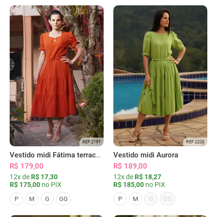
REF 2191
REF 2208
Vestido midi Fátima terracota
Vestido midi Aurora
R$ 179,00
R$ 189,00
12x de
R$ 17,30
12x de
R$ 18,27
R$ 175,00
no PIX
R$ 185,00
no PIX
G
GG
P
M
G
GG
P
M