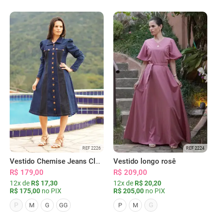
REF 2226
REF 2224
Vestido Chemise Jeans Clássica Serena
Vestido longo rosê
R$ 179,00
R$ 209,00
12x de
R$ 17,30
12x de
R$ 20,20
R$ 175,00
no PIX
R$ 205,00
no PIX
P
G
M
G
GG
P
M