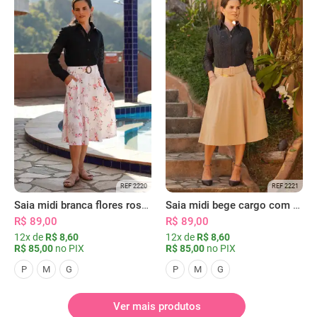
REF 2220
REF 2221
Saia midi branca flores rosas com bolsos
Saia midi bege cargo com bolsos
R$ 89,00
R$ 89,00
12x de
R$ 8,60
12x de
R$ 8,60
R$ 85,00
no PIX
R$ 85,00
no PIX
P
M
G
P
M
G
Ver mais produtos