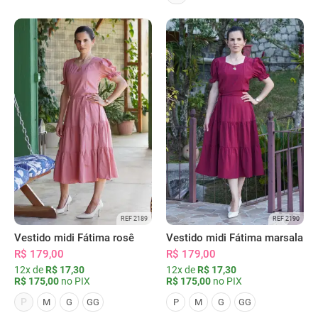
REF 2189
REF 2190
Vestido midi Fátima rosê
Vestido midi Fátima marsala
R$ 179,00
R$ 179,00
12x de
R$ 17,30
12x de
R$ 17,30
R$ 175,00
no PIX
R$ 175,00
no PIX
P
M
G
GG
P
M
G
GG