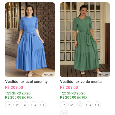
REF 2235
REF 2236
Vestido lux azul serenity
Vestido lux verde menta
R$ 209,00
R$ 209,00
12x de
R$ 20,20
12x de
R$ 20,20
R$ 205,00
no PIX
R$ 205,00
no PIX
G
P
M
G
GG
G1
P
M
GG
G1
G2