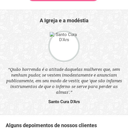
A Igreja e a modéstia
 a
“Quão horrenda é a atitude daquelas mulheres que, sem
“N
s
nenhum pudor, se vestem imodestamente e anunciam
q
ne.
publicamente, em seu modo de vestir, que 'que são infames
ou
instrumentos de que o inferno se serve para perder as
aq
almas'.”
Santo Cura D'Ars
Alguns depoimentos de nossos clientes