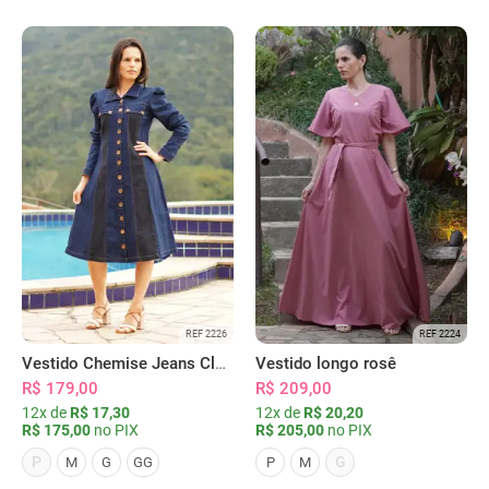
REF 2226
REF 2224
Vestido Chemise Jeans Clássica Serena
Vestido longo rosê
R$ 179,00
R$ 209,00
12x de
R$ 17,30
12x de
R$ 20,20
R$ 175,00
no PIX
R$ 205,00
no PIX
P
G
M
G
GG
P
M