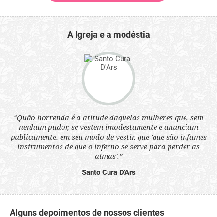
A Igreja e a modéstia
 a
“Quão horrenda é a atitude daquelas mulheres que, sem
“N
s
nenhum pudor, se vestem imodestamente e anunciam
q
ne.
publicamente, em seu modo de vestir, que 'que são infames
ou
instrumentos de que o inferno se serve para perder as
aq
almas'.”
Santo Cura D'Ars
Alguns depoimentos de nossos clientes