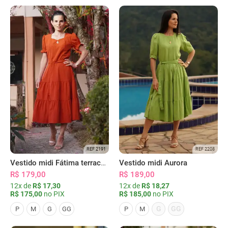
REF 2191
REF 2208
Vestido midi Fátima terracota
Vestido midi Aurora
R$ 179,00
R$ 189,00
12x de
R$ 17,30
12x de
R$ 18,27
R$ 175,00
no PIX
R$ 185,00
no PIX
G
GG
P
M
G
GG
P
M