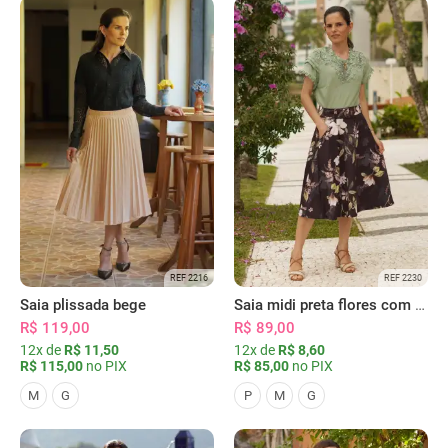
REF 2216
REF 2230
Saia plissada bege
Saia midi preta flores com bolsos
R$ 119,00
R$ 89,00
12x de
R$ 11,50
12x de
R$ 8,60
R$ 115,00
no PIX
R$ 85,00
no PIX
M
G
P
M
G