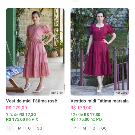
REF 2189
REF 2190
Vestido midi Fátima rosê
Vestido midi Fátima marsala
R$ 179,00
R$ 179,00
12x de
R$ 17,30
12x de
R$ 17,30
R$ 175,00
no PIX
R$ 175,00
no PIX
P
M
G
GG
P
M
G
GG