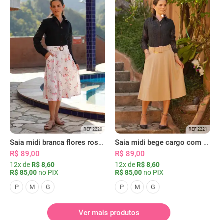
REF 2220
REF 2221
Saia midi branca flores rosas com bolsos
Saia midi bege cargo com bolsos
R$ 89,00
R$ 89,00
12x de
R$ 8,60
12x de
R$ 8,60
R$ 85,00
no PIX
R$ 85,00
no PIX
P
M
G
P
M
G
Ver mais produtos