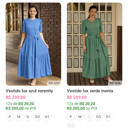
REF 2235
REF 2236
Vestido lux azul serenity
Vestido lux verde menta
R$ 209,00
R$ 209,00
12x de
R$ 20,20
12x de
R$ 20,20
R$ 205,00
no PIX
R$ 205,00
no PIX
G
P
M
G
GG
G1
P
M
GG
G1
G2