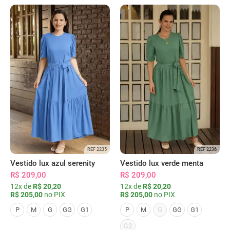
REF 2235
REF 2236
Vestido lux azul serenity
Vestido lux verde menta
R$ 209,00
R$ 209,00
12x de
R$ 20,20
12x de
R$ 20,20
R$ 205,00
no PIX
R$ 205,00
no PIX
G
P
M
G
GG
G1
P
M
GG
G1
G2