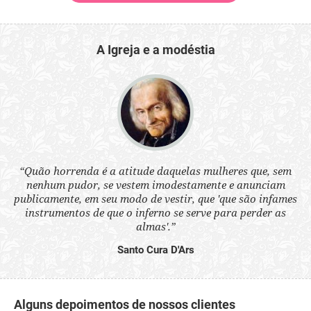
A Igreja e a modéstia
 a
“Quão horrenda é a atitude daquelas mulheres que, sem
“N
s
nenhum pudor, se vestem imodestamente e anunciam
q
ne.
publicamente, em seu modo de vestir, que 'que são infames
ou
instrumentos de que o inferno se serve para perder as
aq
almas'.”
Santo Cura D'Ars
Alguns depoimentos de nossos clientes