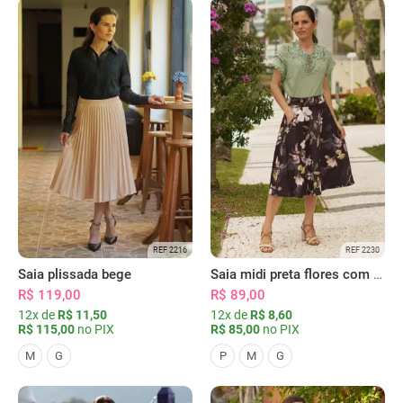
REF 2216
REF 2230
Saia plissada bege
Saia midi preta flores com bolsos
R$ 119,00
R$ 89,00
12x de
R$ 11,50
12x de
R$ 8,60
R$ 115,00
no PIX
R$ 85,00
no PIX
M
G
P
M
G