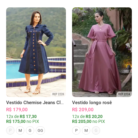
REF 2226
REF 2224
Vestido Chemise Jeans Clássica Serena
Vestido longo rosê
R$ 179,00
R$ 209,00
12x de
R$ 17,30
12x de
R$ 20,20
R$ 175,00
no PIX
R$ 205,00
no PIX
P
G
M
G
GG
P
M