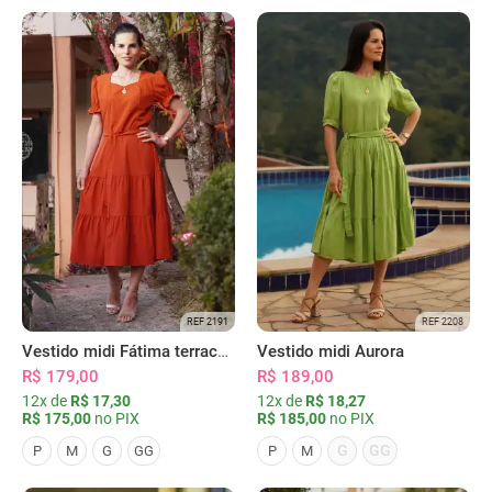
REF 2191
REF 2208
Vestido midi Fátima terracota
Vestido midi Aurora
R$ 179,00
R$ 189,00
12x de
R$ 17,30
12x de
R$ 18,27
R$ 175,00
no PIX
R$ 185,00
no PIX
G
GG
P
M
G
GG
P
M