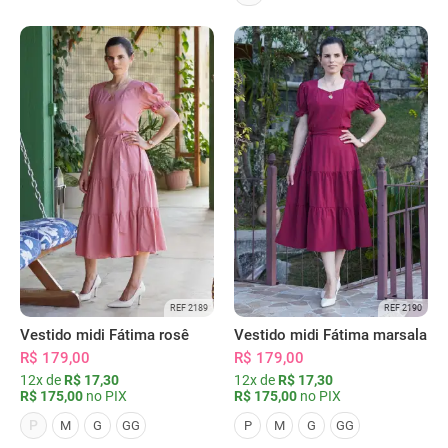
REF 2189
REF 2190
Vestido midi Fátima rosê
Vestido midi Fátima marsala
R$ 179,00
R$ 179,00
12x de
R$ 17,30
12x de
R$ 17,30
R$ 175,00
no PIX
R$ 175,00
no PIX
P
M
G
GG
P
M
G
GG