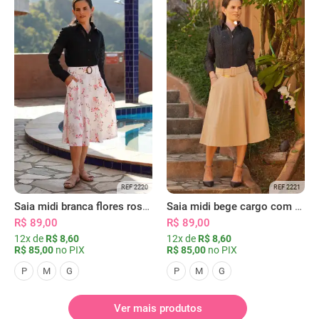
REF 2220
REF 2221
Saia midi branca flores rosas com bolsos
Saia midi bege cargo com bolsos
R$ 89,00
R$ 89,00
12x de
R$ 8,60
12x de
R$ 8,60
R$ 85,00
no PIX
R$ 85,00
no PIX
P
M
G
P
M
G
Ver mais produtos