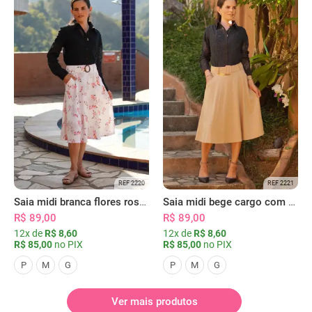
REF 2220
REF 2221
Saia midi branca flores rosas com bolsos
Saia midi bege cargo com bolsos
R$ 89,00
R$ 89,00
12x de
R$ 8,60
12x de
R$ 8,60
R$ 85,00
no PIX
R$ 85,00
no PIX
P
M
G
P
M
G
Ver mais produtos