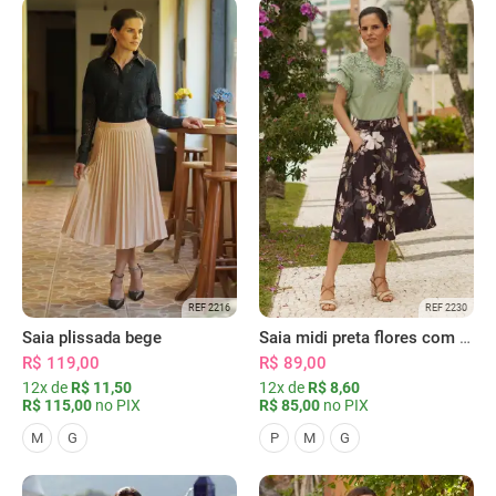
REF 2216
REF 2230
Saia plissada bege
Saia midi preta flores com bolsos
R$ 119,00
R$ 89,00
12x de
R$ 11,50
12x de
R$ 8,60
R$ 115,00
no PIX
R$ 85,00
no PIX
M
G
P
M
G