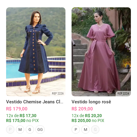
REF 2226
REF 2224
Vestido Chemise Jeans Clássica Serena
Vestido longo rosê
R$ 179,00
R$ 209,00
12x de
R$ 17,30
12x de
R$ 20,20
R$ 175,00
no PIX
R$ 205,00
no PIX
P
G
M
G
GG
P
M