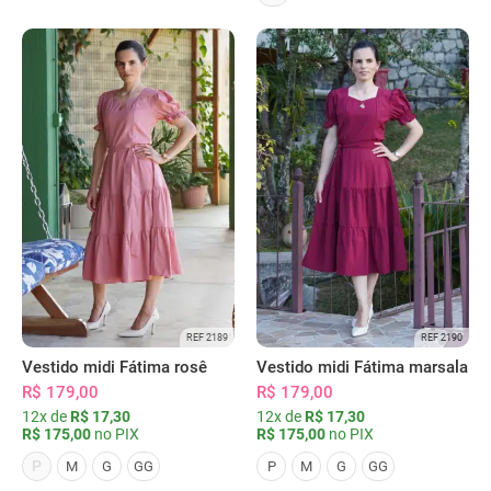
REF 2189
REF 2190
Vestido midi Fátima rosê
Vestido midi Fátima marsala
R$ 179,00
R$ 179,00
12x de
R$ 17,30
12x de
R$ 17,30
R$ 175,00
no PIX
R$ 175,00
no PIX
P
M
G
GG
P
M
G
GG