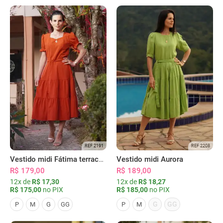
REF 2191
REF 2208
Vestido midi Fátima terracota
Vestido midi Aurora
R$ 179,00
R$ 189,00
12x de
R$ 17,30
12x de
R$ 18,27
R$ 175,00
no PIX
R$ 185,00
no PIX
G
GG
P
M
G
GG
P
M