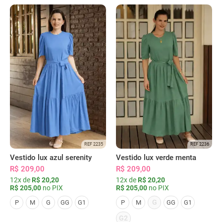
REF 2235
REF 2236
Vestido lux azul serenity
Vestido lux verde menta
R$ 209,00
R$ 209,00
12x de
R$ 20,20
12x de
R$ 20,20
R$ 205,00
no PIX
R$ 205,00
no PIX
G
P
M
G
GG
G1
P
M
GG
G1
G2