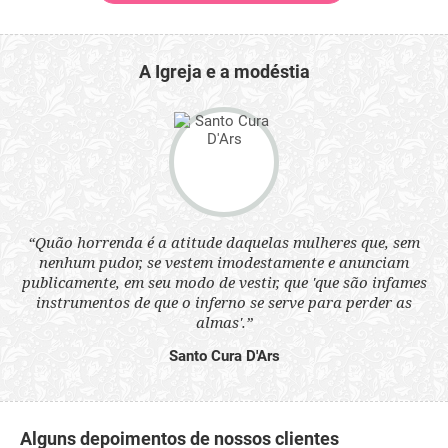
A Igreja e a modéstia
“Quão horrenda é a atitude daquelas mulheres que, sem
 a
“N
nenhum pudor, se vestem imodestamente e anunciam
s
q
publicamente, em seu modo de vestir, que 'que são infames
ne.
ou
instrumentos de que o inferno se serve para perder as
aq
almas'.”
Santo Cura D'Ars
Alguns depoimentos de nossos clientes