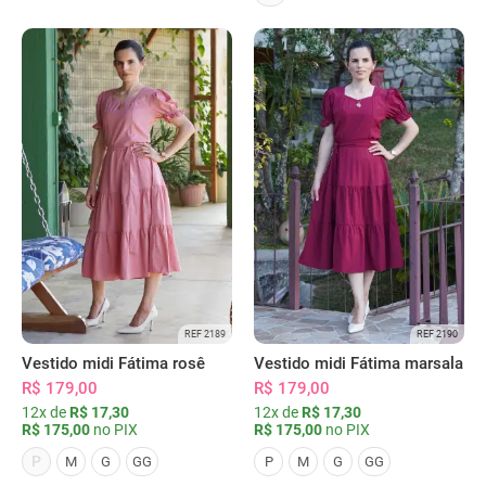
REF 2189
REF 2190
Vestido midi Fátima rosê
Vestido midi Fátima marsala
R$ 179,00
R$ 179,00
12x de
R$ 17,30
12x de
R$ 17,30
R$ 175,00
no PIX
R$ 175,00
no PIX
P
M
G
GG
P
M
G
GG