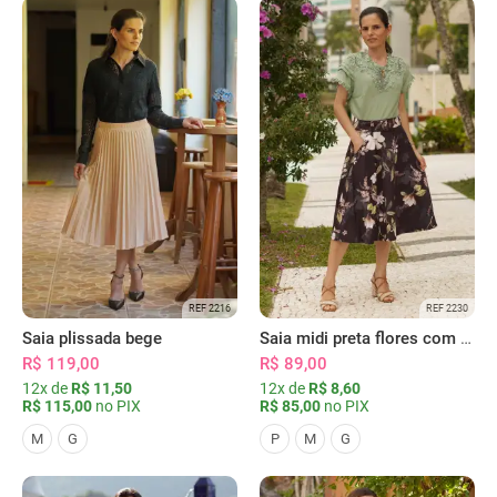
REF 2216
REF 2230
Saia plissada bege
Saia midi preta flores com bolsos
R$ 119,00
R$ 89,00
12x de
R$ 11,50
12x de
R$ 8,60
R$ 115,00
no PIX
R$ 85,00
no PIX
M
G
P
M
G