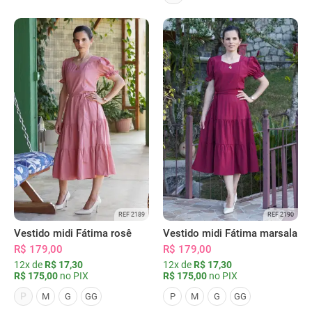
REF 2189
REF 2190
Vestido midi Fátima rosê
Vestido midi Fátima marsala
R$ 179,00
R$ 179,00
12x de
R$ 17,30
12x de
R$ 17,30
R$ 175,00
no PIX
R$ 175,00
no PIX
P
M
G
GG
P
M
G
GG