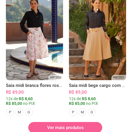
REF 2220
REF 2221
Saia midi branca flores rosas com bolsos
Saia midi bege cargo com bolsos
R$ 89,00
R$ 89,00
12x de
R$ 8,60
12x de
R$ 8,60
R$ 85,00
no PIX
R$ 85,00
no PIX
P
M
G
P
M
G
Ver mais produtos