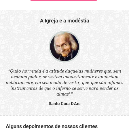
A Igreja e a modéstia
 a
“Quão horrenda é a atitude daquelas mulheres que, sem
“N
s
nenhum pudor, se vestem imodestamente e anunciam
q
ne.
publicamente, em seu modo de vestir, que 'que são infames
ou
instrumentos de que o inferno se serve para perder as
aq
almas'.”
Santo Cura D'Ars
Alguns depoimentos de nossos clientes