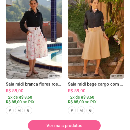
REF 2220
REF 2221
Saia midi branca flores rosas com bolsos
Saia midi bege cargo com bolsos
R$ 89,00
R$ 89,00
12x de
R$ 8,60
12x de
R$ 8,60
R$ 85,00
no PIX
R$ 85,00
no PIX
P
M
G
P
M
G
Ver mais produtos