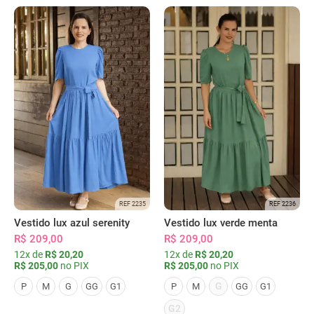
REF 2235
REF 2236
Vestido lux azul serenity
Vestido lux verde menta
R$ 209,00
R$ 209,00
12x de
R$ 20,20
12x de
R$ 20,20
R$ 205,00
no PIX
R$ 205,00
no PIX
G
P
M
G
GG
G1
P
M
GG
G1
G2