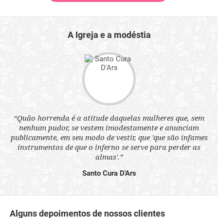
A Igreja e a modéstia
 a
“Quão horrenda é a atitude daquelas mulheres que, sem
“N
s
nenhum pudor, se vestem imodestamente e anunciam
q
ne.
publicamente, em seu modo de vestir, que 'que são infames
ou
instrumentos de que o inferno se serve para perder as
aq
almas'.”
Santo Cura D'Ars
Alguns depoimentos de nossos clientes