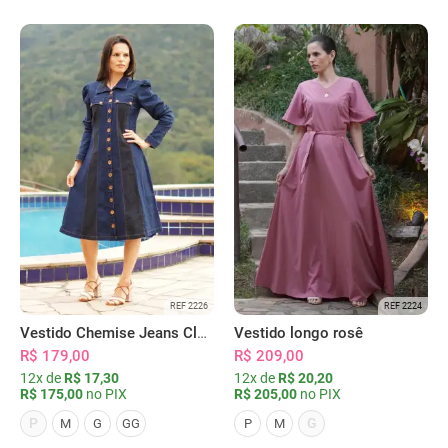
REF 2226
REF 2224
Vestido Chemise Jeans Clássica Serena
Vestido longo rosê
R$ 179,00
R$ 209,00
12x de
R$ 17,30
12x de
R$ 20,20
R$ 175,00
no PIX
R$ 205,00
no PIX
P
G
M
G
GG
P
M