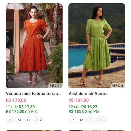
REF 2191
REF 2208
Vestido midi Fátima terracota
Vestido midi Aurora
R$ 179,00
R$ 189,00
12x de
R$ 17,30
12x de
R$ 18,27
R$ 175,00
no PIX
R$ 185,00
no PIX
G
GG
P
M
G
GG
P
M