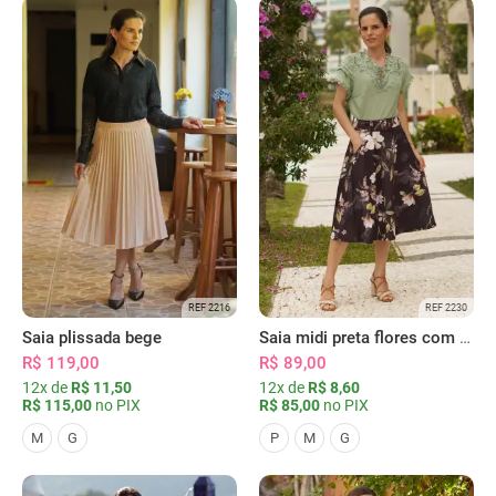
REF 2216
REF 2230
Saia plissada bege
Saia midi preta flores com bolsos
R$ 119,00
R$ 89,00
12x de
R$ 11,50
12x de
R$ 8,60
R$ 115,00
no PIX
R$ 85,00
no PIX
M
G
P
M
G