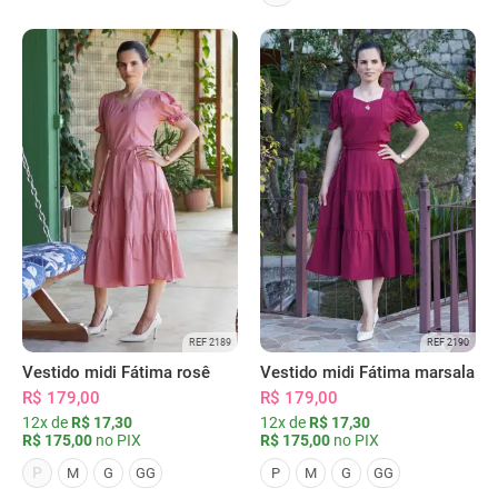
REF 2189
REF 2190
Vestido midi Fátima rosê
Vestido midi Fátima marsala
R$ 179,00
R$ 179,00
12x de
R$ 17,30
12x de
R$ 17,30
R$ 175,00
no PIX
R$ 175,00
no PIX
P
M
G
GG
P
M
G
GG