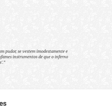
tem imodestamente e
tos de que o inferno
es