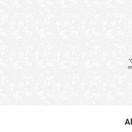
“Quão horrenda é 
anunciam publicame
A