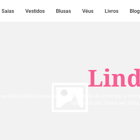
Saias
Vestidos
Blusas
Véus
Livros
Blog
Lindos
mãs inseparáveis: uma cuida do exterior, a outra do inte
alma que não busca ser vista, mas per