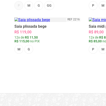
P
M
G
GG
P
M
REF 2216
Saia plissada bege
Saia midi 
R$ 119,00
R$ 89,00
12x de
R$ 11,50
12x de
R$ 8
R$ 115,00
no PIX
R$ 85,00
no
M
G
P
M