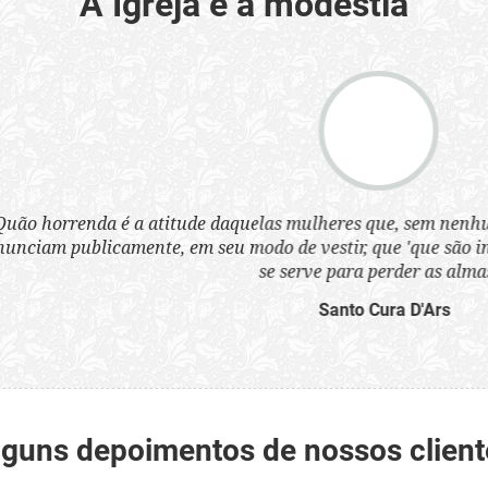
A Igreja e a modéstia
a atitude daquelas mulheres que, sem nenhum pudor, se ves
nte, em seu modo de vestir, que 'que são infames instrumen
se serve para perder as almas'.”
Santo Cura D'Ars
lguns depoimentos de nossos client