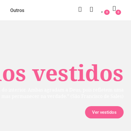
Outros
0
0
 vestidos
rior. Ambas agradam a Deus, pois refletem uma
manecer na verdade.” (São Francisco de Sales)
Ver vestidos