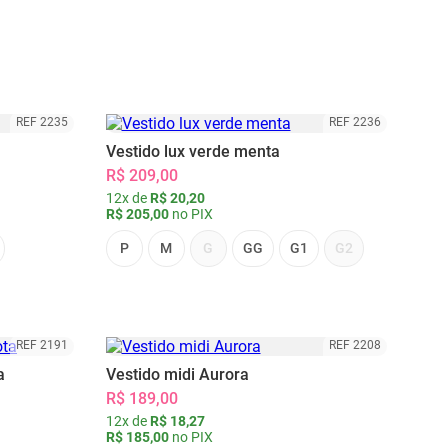
REF 2235
REF 2236
Vestido lux verde menta
R$ 209,00
12x de
R$ 20,20
R$ 205,00
no PIX
P
M
G
GG
G1
G2
REF 2191
REF 2208
a
Vestido midi Aurora
R$ 189,00
12x de
R$ 18,27
R$ 185,00
no PIX