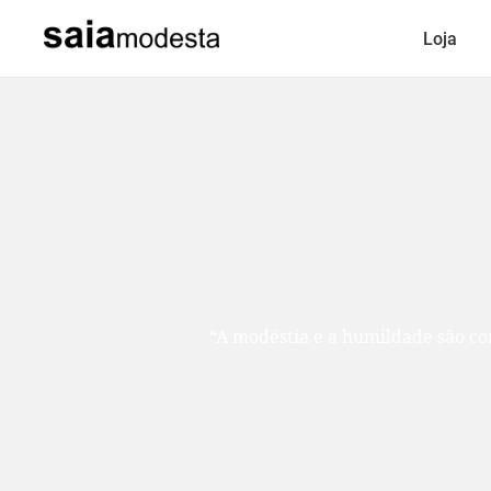
Loja
“A modéstia e a humildade são como duas ir