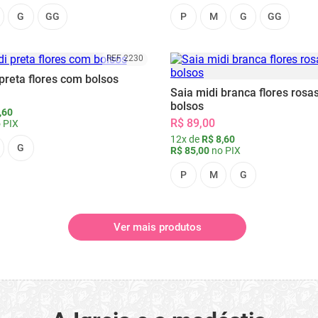
G
GG
P
M
G
GG
REF 2230
preta flores com bolsos
Saia midi branca flores rosa
bolsos
,60
R$ 89,00
 PIX
12x de
R$ 8,60
G
R$ 85,00
no PIX
P
M
G
Ver mais produtos