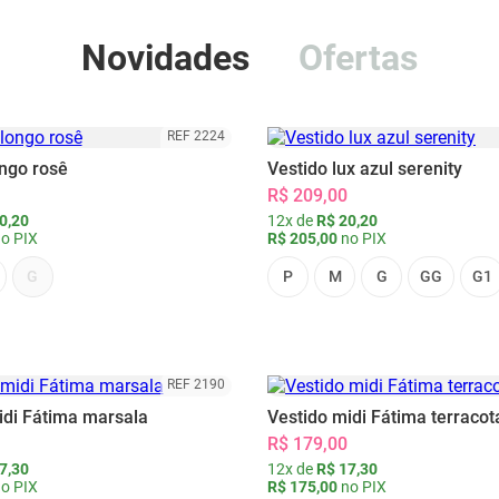
Novidades
Ofertas
REF 2224
ongo rosê
Vestido lux azul serenity
R$ 209,00
0,20
12x de
R$ 20,20
o PIX
R$ 205,00
no PIX
G
P
M
G
GG
G1
REF 2190
idi Fátima marsala
Vestido midi Fátima terracot
R$ 179,00
7,30
12x de
R$ 17,30
o PIX
R$ 175,00
no PIX