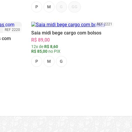
P
M
G
GG
REF 2221
REF 2220
Saia midi bege cargo com bolsos
s com
R$ 89,00
12x de
R$ 8,60
R$ 85,00
no PIX
P
M
G