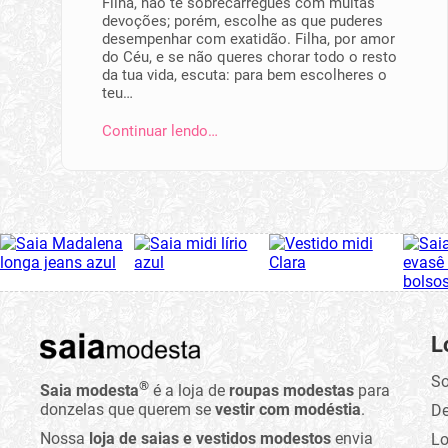
Filha, não te sobrecarregues com muitas
devoções; porém, escolhe as que pu­deres
desempe­nhar com exatidão. Filha, por amor
do Céu, e se não queres chorar todo o resto
da tua vida, escuta: para bem escolheres o
teu…
Continuar lendo…
L
So
®
Saia modesta
é a loja de
roupas modestas
para
donzelas que querem se
vestir com modéstia
.
D
Nossa
loja de saias e vestidos modestos
envia
Lo