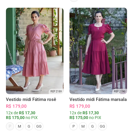
REF 2189
REF 2190
Vestido midi Fátima rosê
Vestido midi Fátima marsala
R$ 179,00
R$ 179,00
12x de
R$ 17,30
12x de
R$ 17,30
R$ 175,00
no PIX
R$ 175,00
no PIX
P
M
G
GG
P
M
G
GG