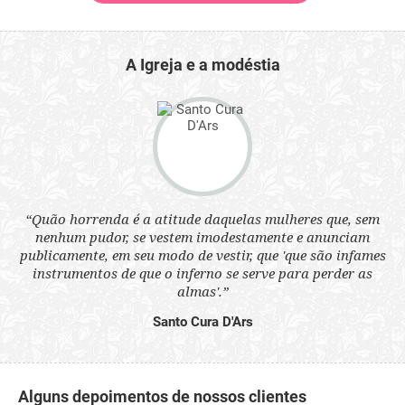
A Igreja e a modéstia
 a
“Quão horrenda é a atitude daquelas mulheres que, sem
“N
s
nenhum pudor, se vestem imodestamente e anunciam
q
ne.
publicamente, em seu modo de vestir, que 'que são infames
ou
instrumentos de que o inferno se serve para perder as
aq
almas'.”
Santo Cura D'Ars
Alguns depoimentos de nossos clientes