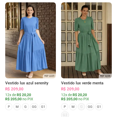
REF 2235
REF 2236
Vestido lux azul serenity
Vestido lux verde menta
R$ 209,00
R$ 209,00
12x de
R$ 20,20
12x de
R$ 20,20
R$ 205,00
no PIX
R$ 205,00
no PIX
G
P
M
G
GG
G1
P
M
GG
G1
G2