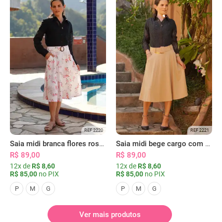
REF 2220
REF 2221
Saia midi branca flores rosas com bolsos
Saia midi bege cargo com bolsos
R$ 89,00
R$ 89,00
12x de
R$ 8,60
12x de
R$ 8,60
R$ 85,00
no PIX
R$ 85,00
no PIX
P
M
G
P
M
G
Ver mais produtos