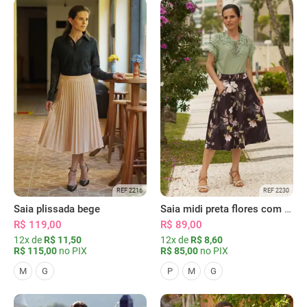
REF 2216
REF 2230
Saia plissada bege
Saia midi preta flores com bolsos
R$ 119,00
R$ 89,00
12x de
R$ 11,50
12x de
R$ 8,60
R$ 115,00
no PIX
R$ 85,00
no PIX
M
G
P
M
G