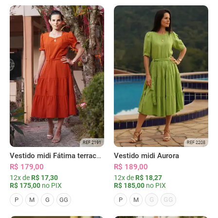
REF 2191
REF 2208
Vestido midi Fátima terracota
Vestido midi Aurora
R$ 179,00
R$ 189,00
12x de
R$ 17,30
12x de
R$ 18,27
R$ 175,00
no PIX
R$ 185,00
no PIX
G
GG
P
M
G
GG
P
M