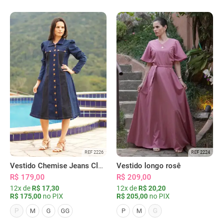
REF 2226
REF 2224
Vestido Chemise Jeans Clássica Serena
Vestido longo rosê
R$ 179,00
R$ 209,00
12x de
R$ 17,30
12x de
R$ 20,20
R$ 175,00
no PIX
R$ 205,00
no PIX
P
G
M
G
GG
P
M