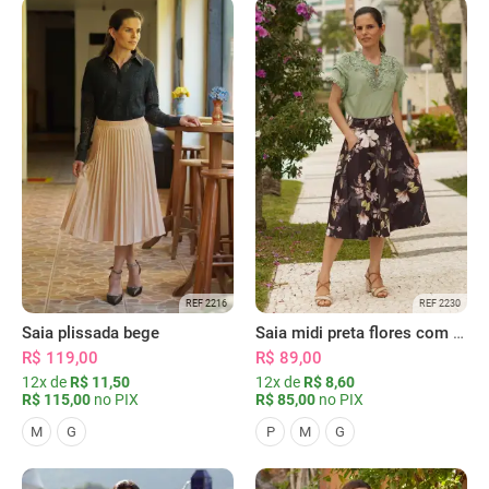
REF 2216
REF 2230
Saia plissada bege
Saia midi preta flores com bolsos
R$ 119,00
R$ 89,00
12x de
R$ 11,50
12x de
R$ 8,60
R$ 115,00
no PIX
R$ 85,00
no PIX
M
G
P
M
G