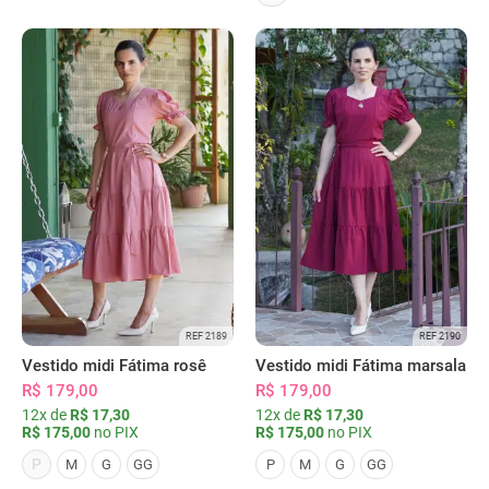
REF 2189
REF 2190
Vestido midi Fátima rosê
Vestido midi Fátima marsala
R$ 179,00
R$ 179,00
12x de
R$ 17,30
12x de
R$ 17,30
R$ 175,00
no PIX
R$ 175,00
no PIX
P
M
G
GG
P
M
G
GG