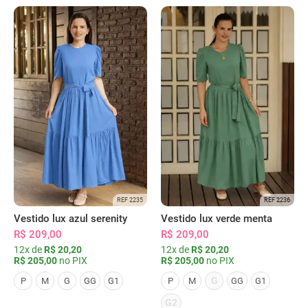
REF 2235
REF 2236
Vestido lux azul serenity
Vestido lux verde menta
R$ 209,00
R$ 209,00
12x de
R$ 20,20
12x de
R$ 20,20
R$ 205,00
no PIX
R$ 205,00
no PIX
G
P
M
G
GG
G1
P
M
GG
G1
G2