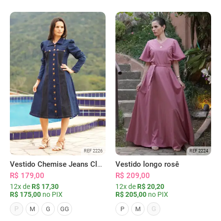
REF 2226
REF 2224
Vestido Chemise Jeans Clássica Serena
Vestido longo rosê
R$ 179,00
R$ 209,00
12x de
R$ 17,30
12x de
R$ 20,20
R$ 175,00
no PIX
R$ 205,00
no PIX
P
G
M
G
GG
P
M