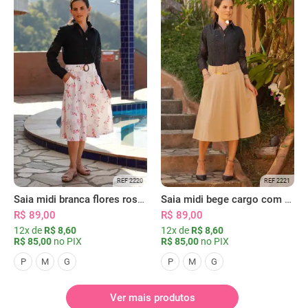
REF 2220
REF 2221
Saia midi branca flores rosas com bolsos
Saia midi bege cargo com bolsos
R$ 89,00
R$ 89,00
12x de
R$ 8,60
12x de
R$ 8,60
R$ 85,00
no PIX
R$ 85,00
no PIX
P
M
G
P
M
G
Ver mais produtos