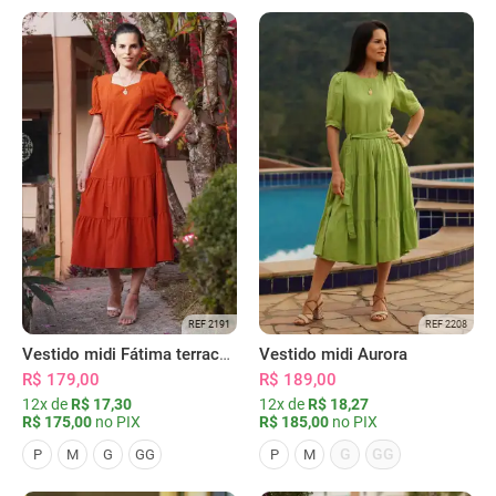
REF 2191
REF 2208
Vestido midi Fátima terracota
Vestido midi Aurora
R$ 179,00
R$ 189,00
12x de
R$ 17,30
12x de
R$ 18,27
R$ 175,00
no PIX
R$ 185,00
no PIX
G
GG
P
M
G
GG
P
M