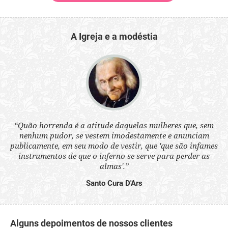
A Igreja e a modéstia
 a
“Quão horrenda é a atitude daquelas mulheres que, sem
“N
s
nenhum pudor, se vestem imodestamente e anunciam
q
ne.
publicamente, em seu modo de vestir, que 'que são infames
ou
instrumentos de que o inferno se serve para perder as
aq
almas'.”
Santo Cura D'Ars
Alguns depoimentos de nossos clientes